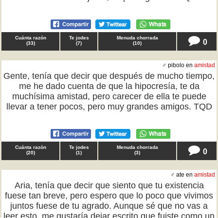
Cuánta razón
Te jodes
Menuda chorrada
0
(
33
)
(
7
)
(
10
)
♂ pibolo en
amistad
Gente, tenía que decir que después de mucho tiempo,
me he dado cuenta de que la hipocresía, te da
muchísima amistad, pero carecer de ella te puede
llevar a tener pocos, pero muy grandes amigos. TQD
Cuánta razón
Te jodes
Menuda chorrada
0
(
20
)
(
1
)
(
3
)
♂ ate en
amistad
Aria, tenía que decir que siento que tu existencia
fuese tan breve, pero espero que lo poco que vivimos
juntos fuese de tu agrado. Aunque sé que no vas a
leer esto, me gustaría dejar escrito que fuiste como un