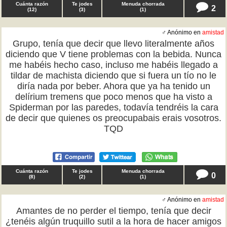
Cuánta razón
Te jodes
Menuda chorrada
2
(
12
)
(
3
)
(
1
)
♂ Anónimo en
amistad
Grupo, tenía que decir que llevo literalmente años
diciendo que V tiene problemas con la bebida. Nunca
me habéis hecho caso, incluso me habéis llegado a
tildar de machista diciendo que si fuera un tío no le
diría nada por beber. Ahora que ya ha tenido un
delírium tremens que poco menos que ha visto a
Spiderman por las paredes, todavía tendréis la cara
de decir que quienes os preocupabais erais vosotros.
TQD
Cuánta razón
Te jodes
Menuda chorrada
0
(
8
)
(
2
)
(
1
)
♂ Anónimo en
amistad
Amantes de no perder el tiempo, tenía que decir
¿tenéis algún truquillo sutil a la hora de hacer amigos