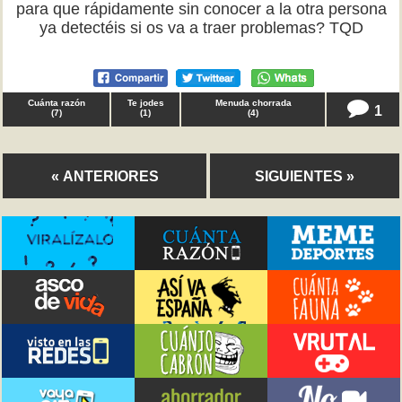
para que rápidamente sin conocer a la otra persona
ya detectéis si os va a traer problemas? TQD
Cuánta razón
Te jodes
Menuda chorrada
1
(
7
)
(
1
)
(
4
)
« ANTERIORES
SIGUIENTES »