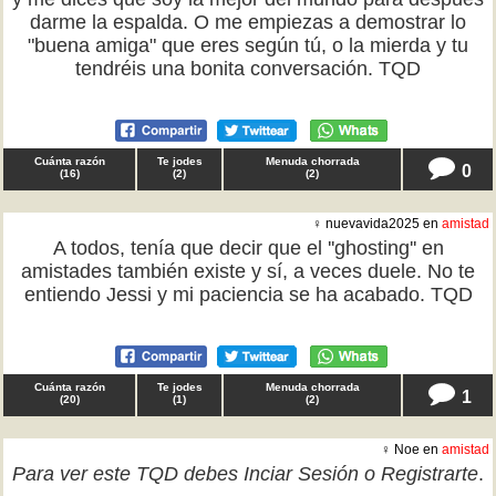
darme la espalda. O me empiezas a demostrar lo
"buena amiga" que eres según tú, o la mierda y tu
tendréis una bonita conversación. TQD
Cuánta razón
Te jodes
Menuda chorrada
0
(
16
)
(
2
)
(
2
)
♀ nuevavida2025 en
amistad
A todos, tenía que decir que el ''ghosting'' en
amistades también existe y sí, a veces duele. No te
entiendo Jessi y mi paciencia se ha acabado. TQD
Cuánta razón
Te jodes
Menuda chorrada
1
(
20
)
(
1
)
(
2
)
♀ Noe en
amistad
Para ver este TQD debes
Inciar Sesión
o
Registrarte
.