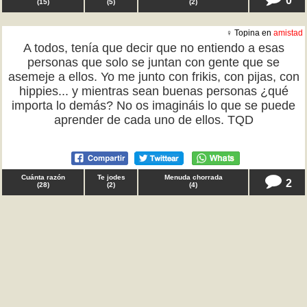
(
15
)
(
5
)
(
2
)
♀ Topina en
amistad
A todos, tenía que decir que no entiendo a esas
personas que solo se juntan con gente que se
asemeje a ellos. Yo me junto con frikis, con pijas, con
hippies... y mientras sean buenas personas ¿qué
importa lo demás? No os imagináis lo que se puede
aprender de cada uno de ellos. TQD
Cuánta razón
Te jodes
Menuda chorrada
2
(
28
)
(
2
)
(
4
)