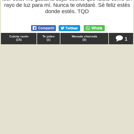
rayo de luz para mí. Nunca te olvidaré. Sé feliz estés
donde estés. TQD
Cuánta razón
Te jodes
Menuda chorrada
1
(
15
)
(
1
)
(
3
)