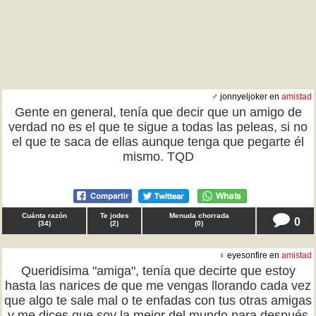
♂ jonnyeljoker en
amistad
Gente en general, tenía que decir que un amigo de
verdad no es el que te sigue a todas las peleas, si no
el que te saca de ellas aunque tenga que pegarte él
mismo. TQD
Cuánta razón
Te jodes
Menuda chorrada
0
(
34
)
(
2
)
(
0
)
♀ eyesonfire en
amistad
Queridisima "amiga", tenía que decirte que estoy
hasta las narices de que me vengas llorando cada vez
que algo te sale mal o te enfadas con tus otras amigas
y me dices que soy la mejor del mundo para después