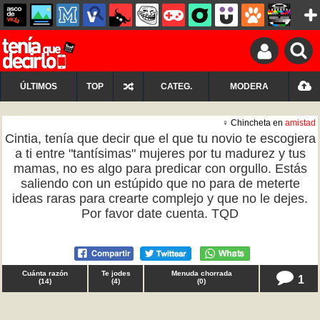
ÚLTIMOS
TOP
CATEG.
MODERA
♀ Chincheta en
amistad
Cintia, tenía que decir que el que tu novio te escogiera
a ti entre "tantísimas" mujeres por tu madurez y tus
mamas, no es algo para predicar con orgullo. Estás
saliendo con un estúpido que no para de meterte
ideas raras para crearte complejo y que no le dejes.
Por favor date cuenta. TQD
Cuánta razón
Te jodes
Menuda chorrada
1
(
14
)
(
4
)
(
0
)