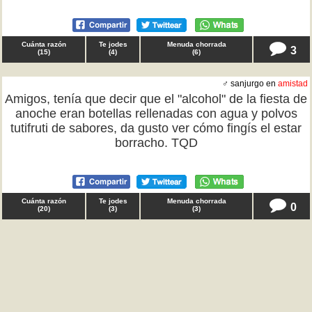
Cuánta razón
Te jodes
Menuda chorrada
3
(
15
)
(
4
)
(
6
)
♂ sanjurgo en
amistad
Amigos, tenía que decir que el "alcohol" de la fiesta de
anoche eran botellas rellenadas con agua y polvos
tutifruti de sabores, da gusto ver cómo fingís el estar
borracho. TQD
Cuánta razón
Te jodes
Menuda chorrada
0
(
20
)
(
3
)
(
3
)