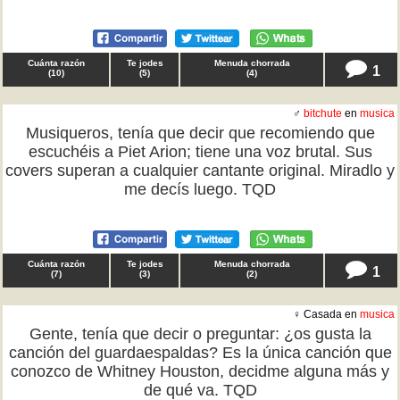
Cuánta razón
Te jodes
Menuda chorrada
1
(
10
)
(
5
)
(
4
)
♂
bitchute
en
musica
Musiqueros, tenía que decir que recomiendo que
escuchéis a Piet Arion; tiene una voz brutal. Sus
covers superan a cualquier cantante original. Miradlo y
me decís luego. TQD
Cuánta razón
Te jodes
Menuda chorrada
1
(
7
)
(
3
)
(
2
)
♀ Casada en
musica
Gente, tenía que decir o preguntar: ¿os gusta la
canción del guardaespaldas? Es la única canción que
conozco de Whitney Houston, decidme alguna más y
de qué va. TQD