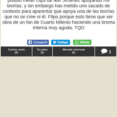
podido meter clips de Iker Jiménez apoyando mil
teorías, y sin embargo has metido uno sacado de
contexto para aparentar que apoya una de las teorías
que no se cree ni él. Flipo porque esto tiene que ser
obra de un fan de Cuarto Milenio haciendo una broma
interna muy aguda. TQD
Cuánta razón
Te jodes
Menuda chorrada
1
(
8
)
(
2
)
(
2
)