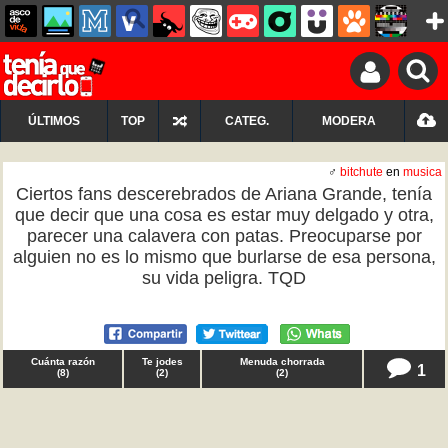
ÚLTIMOS
TOP
CATEG.
MODERA
♂
bitchute
en
musica
Ciertos fans descerebrados de Ariana Grande, tenía
que decir que una cosa es estar muy delgado y otra,
parecer una calavera con patas. Preocuparse por
alguien no es lo mismo que burlarse de esa persona,
su vida peligra. TQD
Cuánta razón
Te jodes
Menuda chorrada
1
(
8
)
(
2
)
(
2
)