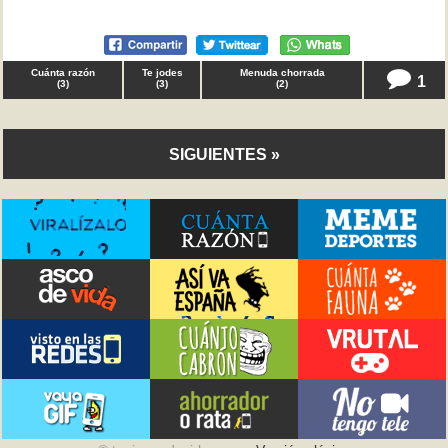
Cuánta razón
Te jodes
Menuda chorrada
1
(
3
)
(
3
)
(
2
)
SIGUIENTES »