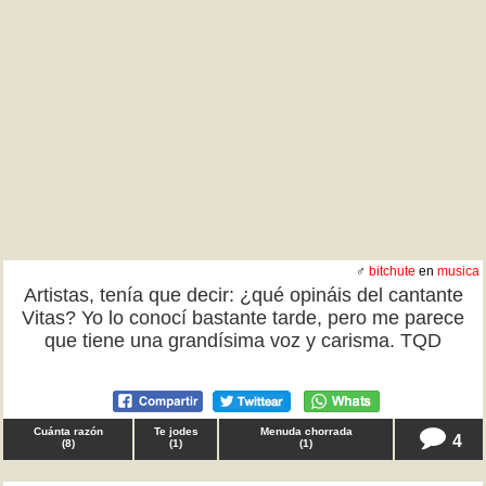
♂
bitchute
en
musica
Artistas, tenía que decir: ¿qué opináis del cantante
Vitas? Yo lo conocí bastante tarde, pero me parece
que tiene una grandísima voz y carisma. TQD
Cuánta razón
Te jodes
Menuda chorrada
4
(
8
)
(
1
)
(
1
)