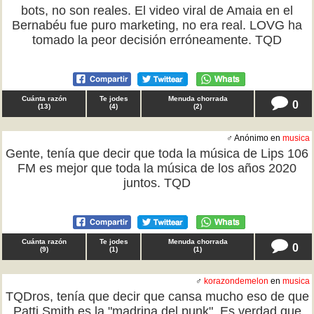
bots, no son reales. El video viral de Amaia en el
Bernabéu fue puro marketing, no era real. LOVG ha
tomado la peor decisión erróneamente. TQD
Cuánta razón
Te jodes
Menuda chorrada
0
(
13
)
(
4
)
(
2
)
♂ Anónimo en
musica
Gente, tenía que decir que toda la música de Lips 106
FM es mejor que toda la música de los años 2020
juntos. TQD
Cuánta razón
Te jodes
Menuda chorrada
0
(
9
)
(
1
)
(
1
)
♂
korazondemelon
en
musica
TQDros, tenía que decir que cansa mucho eso de que
Patti Smith es la "madrina del punk". Es verdad que