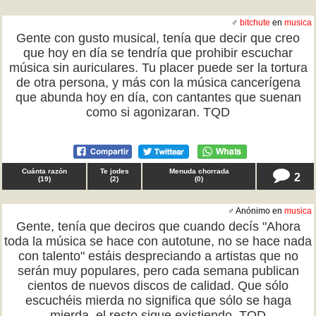
♂
bitchute
en
musica
Gente con gusto musical, tenía que decir que creo
que hoy en día se tendría que prohibir escuchar
música sin auriculares. Tu placer puede ser la tortura
de otra persona, y más con la música cancerígena
que abunda hoy en día, con cantantes que suenan
como si agonizaran. TQD
Cuánta razón
Te jodes
Menuda chorrada
2
(
19
)
(
2
)
(
0
)
♂ Anónimo en
musica
Gente, tenía que deciros que cuando decís "Ahora
toda la música se hace con autotune, no se hace nada
con talento" estáis despreciando a artistas que no
serán muy populares, pero cada semana publican
cientos de nuevos discos de calidad. Que sólo
escuchéis mierda no significa que sólo se haga
mierda, el resto sigue existiendo. TQD