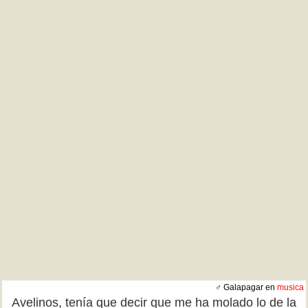
♂ Galapagar en
musica
Avelinos, tenía que decir que me ha molado lo de la