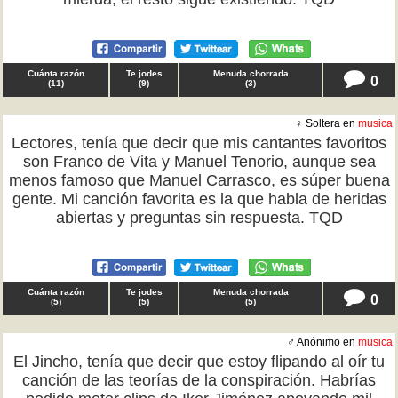
Cuánta razón
Te jodes
Menuda chorrada
0
(
11
)
(
9
)
(
3
)
♀ Soltera en
musica
Lectores, tenía que decir que mis cantantes favoritos
son Franco de Vita y Manuel Tenorio, aunque sea
menos famoso que Manuel Carrasco, es súper buena
gente. Mi canción favorita es la que habla de heridas
abiertas y preguntas sin respuesta. TQD
Cuánta razón
Te jodes
Menuda chorrada
0
(
5
)
(
5
)
(
5
)
♂ Anónimo en
musica
El Jincho, tenía que decir que estoy flipando al oír tu
canción de las teorías de la conspiración. Habrías