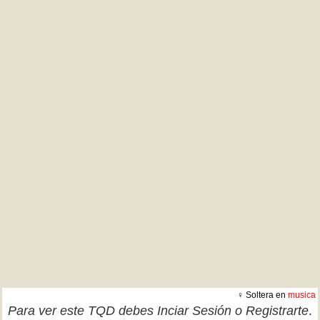
♀ Soltera en
musica
Para ver este TQD debes
Inciar Sesión
o
Registrarte
.