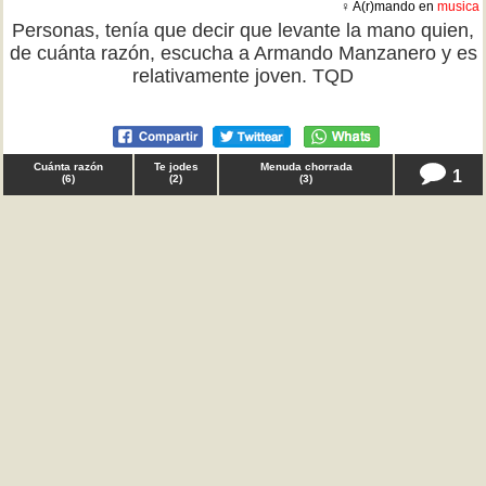
♀ A(r)mando en
musica
Personas, tenía que decir que levante la mano quien,
de cuánta razón, escucha a Armando Manzanero y es
relativamente joven. TQD
Cuánta razón
Te jodes
Menuda chorrada
1
(
6
)
(
2
)
(
3
)