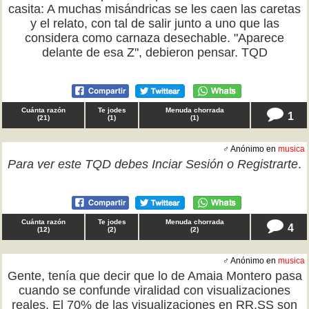
casita: A muchas misándricas se les caen las caretas
y el relato, con tal de salir junto a uno que las
considera como carnaza desechable. "Aparece
delante de esa Z", debieron pensar. TQD
Cuánta razón
Te jodes
Menuda chorrada
1
(
21
)
(
1
)
(
1
)
♂ Anónimo en
musica
Para ver este TQD debes
Inciar Sesión
o
Registrarte
.
Cuánta razón
Te jodes
Menuda chorrada
4
(
12
)
(
2
)
(
2
)
♂ Anónimo en
musica
Gente, tenía que decir que lo de Amaia Montero pasa
cuando se confunde viralidad con visualizaciones
reales. El 70% de las visualizaciones en RR.SS son