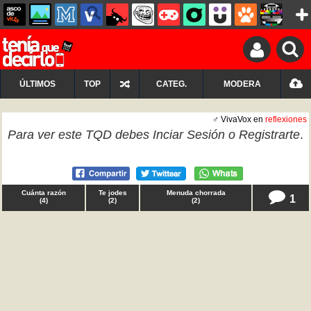
ÚLTIMOS
TOP
CATEG.
MODERA
♂ VivaVox en
reflexiones
Para ver este TQD debes
Inciar Sesión
o
Registrarte
.
Cuánta razón
Te jodes
Menuda chorrada
1
(
4
)
(
2
)
(
2
)