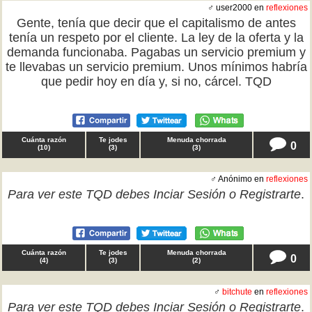
♂ user2000 en
reflexiones
Gente, tenía que decir que el capitalismo de antes
tenía un respeto por el cliente. La ley de la oferta y la
demanda funcionaba. Pagabas un servicio premium y
te llevabas un servicio premium. Unos mínimos habría
que pedir hoy en día y, si no, cárcel. TQD
Cuánta razón
Te jodes
Menuda chorrada
0
(
10
)
(
3
)
(
3
)
♂ Anónimo en
reflexiones
Para ver este TQD debes
Inciar Sesión
o
Registrarte
.
Cuánta razón
Te jodes
Menuda chorrada
0
(
4
)
(
3
)
(
2
)
♂
bitchute
en
reflexiones
Para ver este TQD debes
Inciar Sesión
o
Registrarte
.