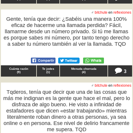
♂
bitchute
en
reflexiones
Gente, tenía que decir: ¿Sabéis una manera 100%
eficaz de hacerme una llamada perdida? Fácil,
llamarme desde un número privado. Si tú me llamas
es porque sabes mi número, por tanto tengo derecho
a saber tu número también al ver la llamada. TQD
Cuánta razón
Te jodes
Menuda chorrada
3
(
9
)
(
1
)
(
4
)
♂
bitchute
en
reflexiones
Tqderos, tenía que decir que una de las cosas que
más me indignan es la gente que hace el mal, pero lo
disfraza de algo bueno. He visto a infinidad de
estafadores que dicen «estar trabajando» mientras
literalmente roban dinero a otras personas, ya sea
online o en persona. Ese nivel de delirio francamente
me supera. TQD