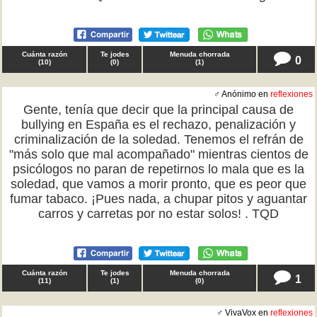
Cuánta razón
Te jodes
Menuda chorrada
0
(
10
)
(
0
)
(
1
)
♂ Anónimo en
reflexiones
Gente, tenía que decir que la principal causa de
bullying en España es el rechazo, penalización y
criminalización de la soledad. Tenemos el refrán de
"más solo que mal acompañado" mientras cientos de
psicólogos no paran de repetirnos lo mala que es la
soledad, que vamos a morir pronto, que es peor que
fumar tabaco. ¡Pues nada, a chupar pitos y aguantar
carros y carretas por no estar solos! . TQD
Cuánta razón
Te jodes
Menuda chorrada
1
(
11
)
(
1
)
(
0
)
♂ VivaVox en
reflexiones