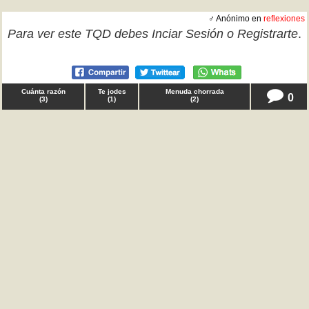
♂ Anónimo en
reflexiones
Para ver este TQD debes
Inciar Sesión
o
Registrarte
.
Cuánta razón
Te jodes
Menuda chorrada
0
(
3
)
(
1
)
(
2
)