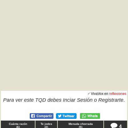
♂ VivaVox en
reflexiones
Para ver este TQD debes
Inciar Sesión
o
Registrarte
.
Cuánta razón
Te jodes
Menuda chorrada
4
(
6
)
(
2
)
(
5
)