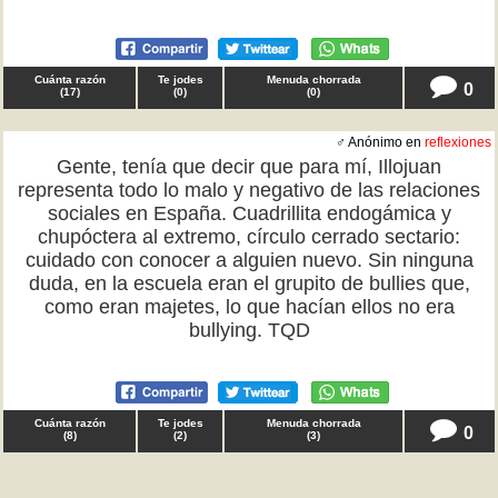
Cuánta razón
Te jodes
Menuda chorrada
0
(
17
)
(
0
)
(
0
)
♂ Anónimo en
reflexiones
Gente, tenía que decir que para mí, Illojuan
representa todo lo malo y negativo de las relaciones
sociales en España. Cuadrillita endogámica y
chupóctera al extremo, círculo cerrado sectario:
cuidado con conocer a alguien nuevo. Sin ninguna
duda, en la escuela eran el grupito de bullies que,
como eran majetes, lo que hacían ellos no era
bullying. TQD
Cuánta razón
Te jodes
Menuda chorrada
0
(
8
)
(
2
)
(
3
)