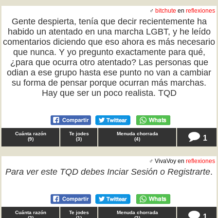
♂
bitchute
en
reflexiones
Gente despierta, tenía que decir recientemente ha
habido un atentado en una marcha LGBT, y he leído
comentarios diciendo que eso ahora es más necesario
que nunca. Y yo pregunto exactamente para qué,
¿para que ocurra otro atentado? Las personas que
odian a ese grupo hasta ese punto no van a cambiar
su forma de pensar porque ocurran más marchas.
Hay que ser un poco realista. TQD
Cuánta razón
Te jodes
Menuda chorrada
1
(
9
)
(
3
)
(
4
)
♂ VivaVoy en
reflexiones
Para ver este TQD debes
Inciar Sesión
o
Registrarte
.
Cuánta razón
Te jodes
Menuda chorrada
1
(
2
)
(
1
)
(
2
)