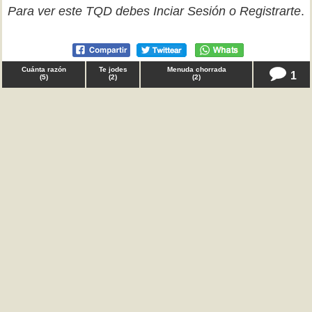
Para ver este TQD debes
Inciar Sesión
o
Registrarte
.
Cuánta razón
Te jodes
Menuda chorrada
1
(
5
)
(
2
)
(
2
)