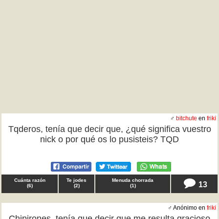
♂
bitchute
en
friki
Tqderos, tenía que decir que, ¿qué significa vuestro
nick o por qué os lo pusisteis? TQD
Cuánta razón
Te jodes
Menuda chorrada
13
(
6
)
(
2
)
(
1
)
♂ Anónimo en
friki
Chipirones, tenía que decir que me resulta gracioso