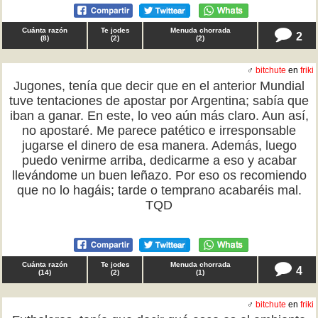
Cuánta razón
Te jodes
Menuda chorrada
2
(
8
)
(
2
)
(
2
)
♂
bitchute
en
friki
Jugones, tenía que decir que en el anterior Mundial
tuve tentaciones de apostar por Argentina; sabía que
iban a ganar. En este, lo veo aún más claro. Aun así,
no apostaré. Me parece patético e irresponsable
jugarse el dinero de esa manera. Además, luego
puedo venirme arriba, dedicarme a eso y acabar
llevándome un buen leñazo. Por eso os recomiendo
que no lo hagáis; tarde o temprano acabaréis mal.
TQD
Cuánta razón
Te jodes
Menuda chorrada
4
(
14
)
(
2
)
(
1
)
♂
bitchute
en
friki