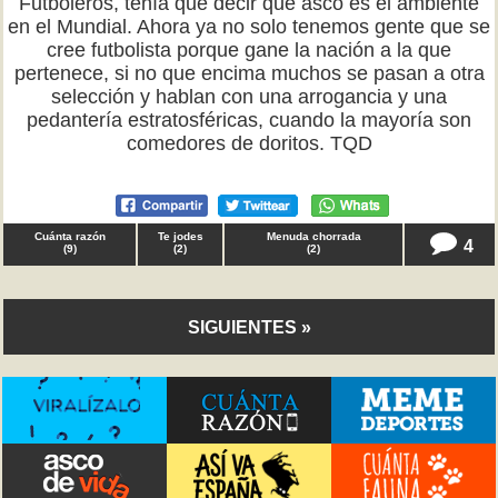
Futboleros, tenía que decir qué asco es el ambiente
en el Mundial. Ahora ya no solo tenemos gente que se
cree futbolista porque gane la nación a la que
pertenece, si no que encima muchos se pasan a otra
selección y hablan con una arrogancia y una
pedantería estratosféricas, cuando la mayoría son
comedores de doritos. TQD
Cuánta razón
Te jodes
Menuda chorrada
4
(
9
)
(
2
)
(
2
)
SIGUIENTES »