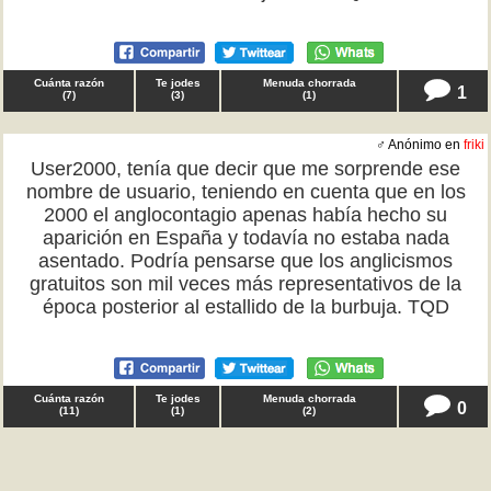
Cuánta razón
Te jodes
Menuda chorrada
1
(
7
)
(
3
)
(
1
)
♂ Anónimo en
friki
User2000, tenía que decir que me sorprende ese
nombre de usuario, teniendo en cuenta que en los
2000 el anglocontagio apenas había hecho su
aparición en España y todavía no estaba nada
asentado. Podría pensarse que los anglicismos
gratuitos son mil veces más representativos de la
época posterior al estallido de la burbuja. TQD
Cuánta razón
Te jodes
Menuda chorrada
0
(
11
)
(
1
)
(
2
)