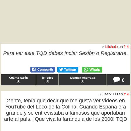
♂
bitchute
en
friki
Para ver este TQD debes
Inciar Sesión
o
Registrarte
.
Cuánta razón
Te jodes
Menuda chorrada
0
(
4
)
(
1
)
(
1
)
♂ user2000 en
friki
Gente, tenía que decir que me gusta ver vídeos en
YouTube del Loco de la Colina. Cuando España era
grande y se entrevistaba a famosos que aportaban
arte al país. ¡Que viva la farándula de los 2000! TQD