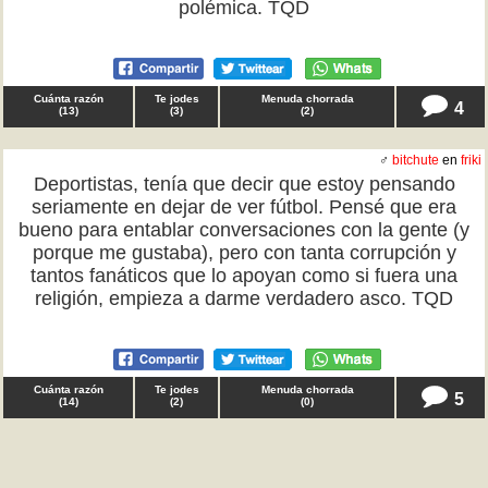
polémica. TQD
Cuánta razón
Te jodes
Menuda chorrada
4
(
13
)
(
3
)
(
2
)
♂
bitchute
en
friki
Deportistas, tenía que decir que estoy pensando
seriamente en dejar de ver fútbol. Pensé que era
bueno para entablar conversaciones con la gente (y
porque me gustaba), pero con tanta corrupción y
tantos fanáticos que lo apoyan como si fuera una
religión, empieza a darme verdadero asco. TQD
Cuánta razón
Te jodes
Menuda chorrada
5
(
14
)
(
2
)
(
0
)