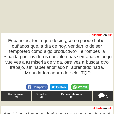
♂
bitchute
en
friki
Españoles, tenía que decir: ¿cómo puede haber
cuñados que, a día de hoy, vendan lo de ser
temporero como algo productivo? Te rompes la
espalda por dos duros durante unas semanas y luego
vuelves a tu miseria de vida, otra vez a buscar otro
trabajo, sin haber ahorrado ni aprendido nada.
¡Menuda tomadura de pelo! TQD
Cuánta razón
Te jodes
Menuda chorrada
5
(
9
)
(
2
)
(
0
)
♂
bitchute
en
friki