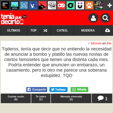
ÚLTIMOS
TOP
CATEG.
MODERA
♂
bitchute
en
friki
Tqderos, tenía que decir que no entiendo la necesidad
de anunciar a bombo y platillo las nuevas novias de
ciertos famosetes que tienen una distinta cada mes.
Podría entender que anuncien un embarazo, un
casamiento, pero lo otro me parece una soberana
estupidez. TQD
Cuánta razón
Te jodes
Menuda chorrada
1
(
8
)
(
1
)
(
2
)