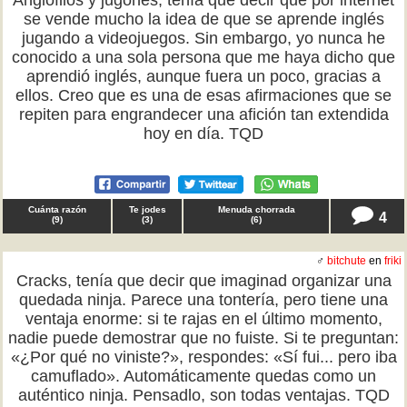
Anglófilos y jugones, tenía que decir que por internet
se vende mucho la idea de que se aprende inglés
jugando a videojuegos. Sin embargo, yo nunca he
conocido a una sola persona que me haya dicho que
aprendió inglés, aunque fuera un poco, gracias a
ellos. Creo que es una de esas afirmaciones que se
repiten para engrandecer una afición tan extendida
hoy en día. TQD
Cuánta razón
Te jodes
Menuda chorrada
4
(
9
)
(
3
)
(
6
)
♂
bitchute
en
friki
Cracks, tenía que decir que imaginad organizar una
quedada ninja. Parece una tontería, pero tiene una
ventaja enorme: si te rajas en el último momento,
nadie puede demostrar que no fuiste. Si te preguntan:
«¿Por qué no viniste?», respondes: «Sí fui... pero iba
camuflado». Automáticamente quedas como un
auténtico ninja. Pensadlo, son todas ventajas. TQD