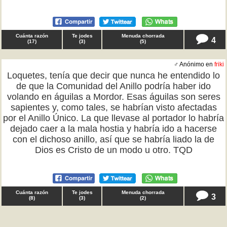
Cuánta razón
Te jodes
Menuda chorrada
4
(
17
)
(
3
)
(
5
)
♂ Anónimo en
friki
Loquetes, tenía que decir que nunca he entendido lo
de que la Comunidad del Anillo podría haber ido
volando en águilas a Mordor. Esas águilas son seres
sapientes y, como tales, se habrían visto afectadas
por el Anillo Único. La que llevase al portador lo habría
dejado caer a la mala hostia y habría ido a hacerse
con el dichoso anillo, así que se habría liado la de
Dios es Cristo de un modo u otro. TQD
Cuánta razón
Te jodes
Menuda chorrada
3
(
8
)
(
3
)
(
2
)