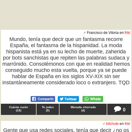
♂ Francisco de Vitoria en
friki
Mundo, tenía que decir que un fantasma recorre
España, el fantasma de la hispanidad. La moda
hispanista está ya en su lecho de muerte, zaherida
por bots sanchistas que repiten las palabras sudaca y
marrónido. Consolémonos con que en realidad hemos
conseguido mucho esta vuelta, porque ya se puede
hablar de España en los siglos XV-XIX sin ser
instantáneamente considerado loco o extranjero. TQD
Cuánta razón
Te jodes
Menuda chorrada
0
(
18
)
(
5
)
(
4
)
♂
bitchute
en
friki
Gente que usa redes sociales, tenía que decir ¿no os