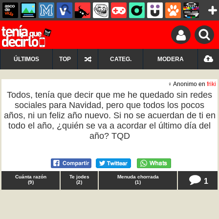
ÚLTIMOS
TOP
CATEG.
MODERA
♀ Anonimo en
friki
Todos, tenía que decir que me he quedado sin redes
sociales para Navidad, pero que todos los pocos
años, ni un feliz año nuevo. Si no se acuerdan de ti en
todo el año, ¿quién se va a acordar el último día del
año? TQD
Cuánta razón
Te jodes
Menuda chorrada
1
(
9
)
(
2
)
(
1
)