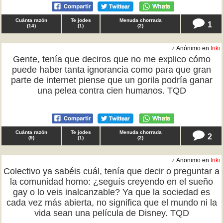
Cuánta razón
Te jodes
Menuda chorrada
1
(
14
)
(
1
)
(
2
)
♂ Anónimo en
friki
Gente, tenía que deciros que no me explico cómo
puede haber tanta ignorancia como para que gran
parte de internet piense que un gorila podría ganar
una pelea contra cien humanos. TQD
Cuánta razón
Te jodes
Menuda chorrada
2
(
9
)
(
1
)
(
2
)
♂ Anonimo en
friki
Colectivo ya sabéis cuál, tenía que decir o preguntar a
la comunidad homo: ¿seguís creyendo en el sueño
gay o lo veis inalcanzable? Ya que la sociedad es
cada vez más abierta, no significa que el mundo ni la
vida sean una película de Disney. TQD