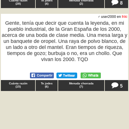
Cuánta razón
Te jodes
Menuda chorrada
8
(
28
)
(
4
)
(
2
)
♂ user2000 en
friki
Gente, tenía que decir que cuenta la leyenda, en mi
pueblo industrial, de la Gran España de los 2000,
acerca de una boda de clase media. Una mesa larga y
un banquete de oropel. Una raya de polvo blanco, de
un lado a otro del mantel. Eran tiempos de riqueza,
tiempos de gozo; burbuja o no, era un chollo. Que
vivan los 2000. TQD
Cuánta razón
Te jodes
Menuda chorrada
5
(
15
)
(
6
)
(
7
)