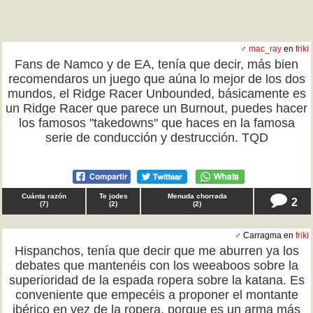
♂
mac_ray
en
friki
Fans de Namco y de EA, tenía que decir, más bien
recomendaros un juego que aúna lo mejor de los dos
mundos, el Ridge Racer Unbounded, básicamente es
un Ridge Racer que parece un Burnout, puedes hacer
los famosos "takedowns" que haces en la famosa
serie de conducción y destrucción. TQD
Cuánta razón
Te jodes
Menuda chorrada
2
(
7
)
(
2
)
(
2
)
♂ Carragma en
friki
Hispanchos, tenía que decir que me aburren ya los
debates que mantenéis con los weeaboos sobre la
superioridad de la espada ropera sobre la katana. Es
conveniente que empecéis a proponer el montante
ibérico en vez de la ropera, porque es un arma más