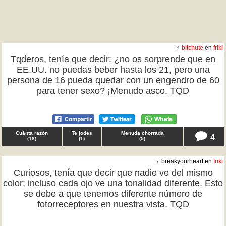
♂
bitchute
en
friki
Tqderos, tenía que decir: ¿no os sorprende que en
EE.UU. no puedas beber hasta los 21, pero una
persona de 16 pueda quedar con un engendro de 60
para tener sexo? ¡Menudo asco. TQD
Cuánta razón
Te jodes
Menuda chorrada
4
(
18
)
(
1
)
(
5
)
♀ breakyourheart en
friki
Curiosos, tenía que decir que nadie ve del mismo
color; incluso cada ojo ve una tonalidad diferente. Esto
se debe a que tenemos diferente número de
fotorreceptores en nuestra vista. TQD