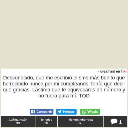
♀ dreamind en
friki
Desconocido, que me escribió el sms más bonito que
he recibido nunca por mi cumpleaños, tenía que decir
que gracias. Lástima que te equivocaras de número y
no fuera para mí. TQD
Cuánta razón
Te jodes
Menuda chorrada
1
(
9
)
(
5
)
(
2
)