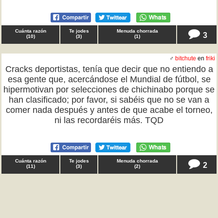
Cuánta razón
Te jodes
Menuda chorrada
3
(
10
)
(
3
)
(
1
)
♂
bitchute
en
friki
Cracks deportistas, tenía que decir que no entiendo a
esa gente que, acercándose el Mundial de fútbol, se
hipermotivan por selecciones de chichinabo porque se
han clasificado; por favor, si sabéis que no se van a
comer nada después y antes de que acabe el torneo,
ni las recordaréis más. TQD
Cuánta razón
Te jodes
Menuda chorrada
2
(
11
)
(
3
)
(
2
)