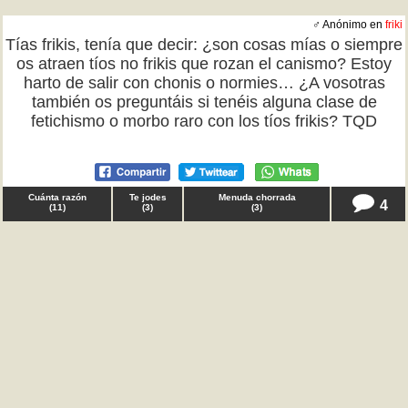
♂ Anónimo en
friki
Tías frikis, tenía que decir: ¿son cosas mías o siempre
os atraen tíos no frikis que rozan el canismo? Estoy
harto de salir con chonis o normies… ¿A vosotras
también os preguntáis si tenéis alguna clase de
fetichismo o morbo raro con los tíos frikis? TQD
Cuánta razón
Te jodes
Menuda chorrada
4
(
11
)
(
3
)
(
3
)