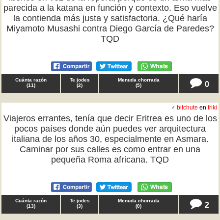
parecida a la katana en función y contexto. Eso vuelve
la contienda más justa y satisfactoria. ¿Qué haría
Miyamoto Musashi contra Diego García de Paredes?
TQD
Cuánta razón
Te jodes
Menuda chorrada
0
(
11
)
(
2
)
(
5
)
♂
bitchute
en
friki
Viajeros errantes, tenía que decir Eritrea es uno de los
pocos países donde aún puedes ver arquitectura
italiana de los años 30, especialmente en Asmara.
Caminar por sus calles es como entrar en una
pequeña Roma africana. TQD
Cuánta razón
Te jodes
Menuda chorrada
2
(
13
)
(
3
)
(
0
)