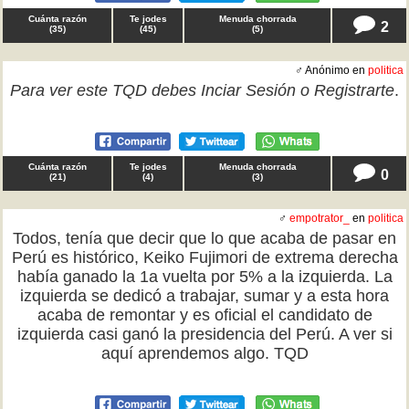
Cuánta razón
Te jodes
Menuda chorrada
2
(
35
)
(
45
)
(
5
)
♂ Anónimo en
politica
Para ver este TQD debes
Inciar Sesión
o
Registrarte
.
Cuánta razón
Te jodes
Menuda chorrada
0
(
21
)
(
4
)
(
3
)
♂
empotrator_
en
politica
Todos, tenía que decir que lo que acaba de pasar en
Perú es histórico, Keiko Fujimori de extrema derecha
había ganado la 1a vuelta por 5% a la izquierda. La
izquierda se dedicó a trabajar, sumar y a esta hora
acaba de remontar y es oficial el candidato de
izquierda casi ganó la presidencia del Perú. A ver si
aquí aprendemos algo. TQD