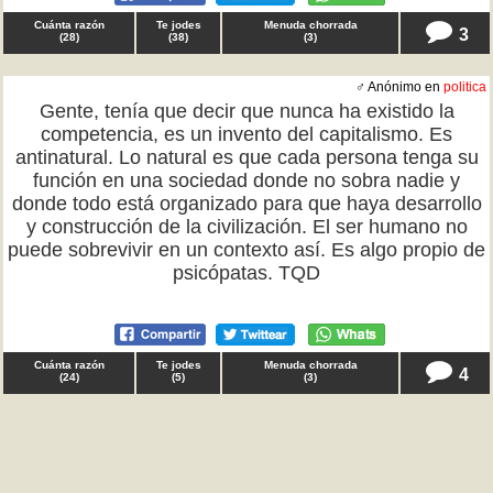
Cuánta razón
Te jodes
Menuda chorrada
3
(
28
)
(
38
)
(
3
)
♂ Anónimo en
politica
Gente, tenía que decir que nunca ha existido la
competencia, es un invento del capitalismo. Es
antinatural. Lo natural es que cada persona tenga su
función en una sociedad donde no sobra nadie y
donde todo está organizado para que haya desarrollo
y construcción de la civilización. El ser humano no
puede sobrevivir en un contexto así. Es algo propio de
psicópatas. TQD
Cuánta razón
Te jodes
Menuda chorrada
4
(
24
)
(
5
)
(
3
)