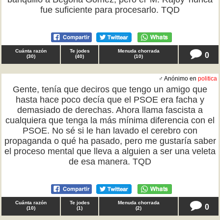
fue suficiente para procesarlo. TQD
Cuánta razón
Te jodes
Menuda chorrada
0
(
30
)
(
40
)
(
10
)
♂ Anónimo en
politica
Gente, tenía que deciros que tengo un amigo que
hasta hace poco decía que el PSOE era facha y
demasiado de derechas. Ahora llama fascista a
cualquiera que tenga la más mínima diferencia con el
PSOE. No sé si le han lavado el cerebro con
propaganda o qué ha pasado, pero me gustaría saber
el proceso mental que lleva a alguien a ser una veleta
de esa manera. TQD
Cuánta razón
Te jodes
Menuda chorrada
0
(
10
)
(
1
)
(
2
)