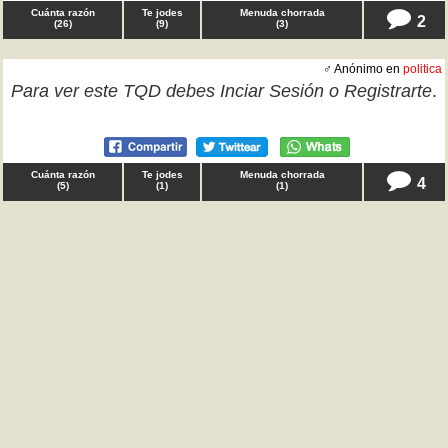
Cuánta razón
Te jodes
Menuda chorrada
2
(
26
)
(
9
)
(
3
)
♂ Anónimo en
politica
Para ver este TQD debes
Inciar Sesión
o
Registrarte
.
Cuánta razón
Te jodes
Menuda chorrada
4
(
5
)
(
1
)
(
1
)