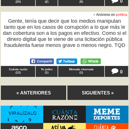
0
(
20
)
(
2
)
(
9
)
♂ Anónimo en
politica
Gente, tenía que decir que los medios manipulan
tanto que en los casos de corrupción a lo que más le
dan cobertura son a los pagos en efectivo. Como si el
dinero digital que te viene de una licitación pública
fraudulenta fuese menos grave o menos negro. TQD
Cuánta razón
Te jodes
Menuda chorrada
0
(
12
)
(
1
)
(
1
)
« ANTERIORES
SIGUIENTES »