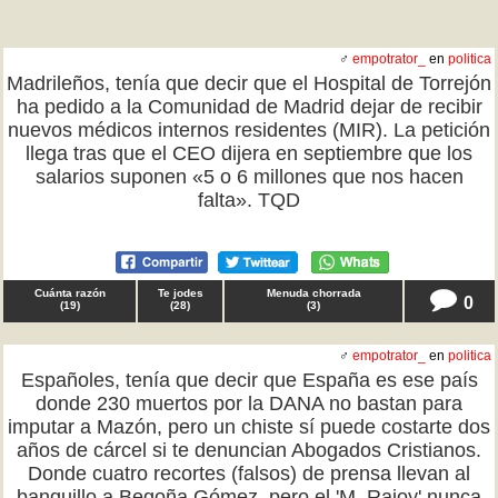
♂
empotrator_
en
politica
Madrileños, tenía que decir que el Hospital de Torrejón
ha pedido a la Comunidad de Madrid dejar de recibir
nuevos médicos internos residentes (MIR). La petición
llega tras que el CEO dijera en septiembre que los
salarios suponen «5 o 6 millones que nos hacen
falta». TQD
Cuánta razón
Te jodes
Menuda chorrada
0
(
19
)
(
28
)
(
3
)
♂
empotrator_
en
politica
Españoles, tenía que decir que España es ese país
donde 230 muertos por la DANA no bastan para
imputar a Mazón, pero un chiste sí puede costarte dos
años de cárcel si te denuncian Abogados Cristianos.
Donde cuatro recortes (falsos) de prensa llevan al
banquillo a Begoña Gómez, pero el 'M. Rajoy' nunca