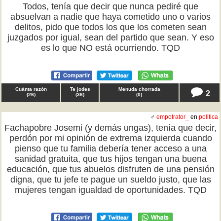
Todos, tenía que decir que nunca pediré que
absuelvan a nadie que haya cometido uno o varios
delitos, pido que todos los que los cometen sean
juzgados por igual, sean del partido que sean. Y eso
es lo que NO está ocurriendo. TQD
Cuánta razón
Te jodes
Menuda chorrada
2
(
26
)
(
36
)
(
0
)
♂
empotrator_
en
politica
Fachapobre Josemi (y demás ungas), tenía que decir,
perdón por mi opinión de extrema izquierda cuando
pienso que tu familia debería tener acceso a una
sanidad gratuita, que tus hijos tengan una buena
educación, que tus abuelos disfruten de una pensión
digna, que tu jefe te pague un sueldo justo, que las
mujeres tengan igualdad de oportunidades. TQD