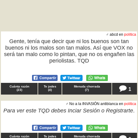
♂ abcd en
politica
Gente, tenía que decir que ni los buenos son tan
buenos ni los malos son tan malos. Así que VOX no
será tan malo como lo pintan, que no os engañen las
periolistas. TQD
Cuánta razón
Te jodes
Menuda chorrada
1
(
23
)
(
4
)
(
7
)
♂ No a la INVASIÓN antiblanca en
politica
Para ver este TQD debes
Inciar Sesión
o
Registrarte
.
Cuánta razón
Te jodes
Menuda chorrada