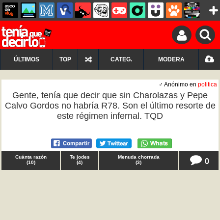
ÚLTIMOS
TOP
CATEG.
MODERA
♂ Anónimo en
politica
Gente, tenía que decir que sin Charolazas y Pepe
Calvo Gordos no habría R78. Son el último resorte de
este régimen infernal. TQD
Cuánta razón
Te jodes
Menuda chorrada
0
(
10
)
(
4
)
(
3
)