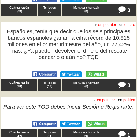
Cuánta razón
Te jodes
Menuda chorrada
0
(
20
)
(
3
)
(
5
)
♂
empotrator_
en
dinero
Españoles, tenía que decir que los seis principales
bancos españoles ganan la cifra récord de 10.815
millones en el primer trimestre del año, un 27,42%
más. ¿Ya pueden devolver el dinero del rescate
bancario o aún no? TQD
Cuánta razón
Te jodes
Menuda chorrada
0
(
38
)
(
47
)
(
6
)
♂
empotrator_
en
politica
Para ver este TQD debes
Inciar Sesión
o
Registrarte
.
Cuánta razón
Te jodes
Menuda chorrada
1
(
29
)
(
48
)
(
6
)