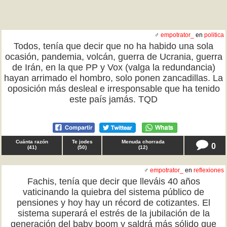
♂
empotrator_
en
politica
Todos, tenía que decir que no ha habido una sola
ocasión, pandemia, volcán, guerra de Ucrania, guerra
de Irán, en la que PP y Vox (valga la redundancia)
hayan arrimado el hombro, solo ponen zancadillas. La
oposición más desleal e irresponsable que ha tenido
este país jamás. TQD
Cuánta razón
Te jodes
Menuda chorrada
0
(
41
)
(
50
)
(
12
)
♂
empotrator_
en
reflexiones
Fachis, tenía que decir que lleváis 40 años
vaticinando la quiebra del sistema público de
pensiones y hoy hay un récord de cotizantes. El
sistema superará el estrés de la jubilación de la
generación del baby boom y saldrá más sólido que