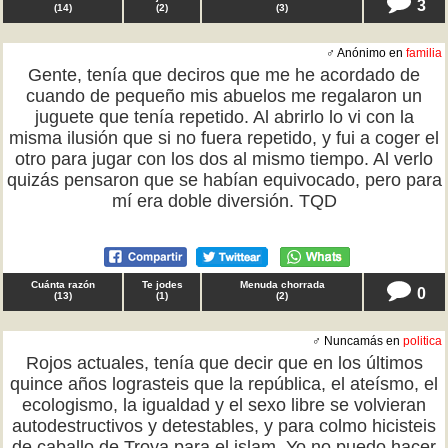
3
(
14
)
(
2
)
(
3
)
♂ Anónimo en
familia
Gente, tenía que deciros que me he acordado de
cuando de pequeño mis abuelos me regalaron un
juguete que tenía repetido. Al abrirlo lo vi con la
misma ilusión que si no fuera repetido, y fui a coger el
otro para jugar con los dos al mismo tiempo. Al verlo
quizás pensaron que se habían equivocado, pero para
mí era doble diversión. TQD
Cuánta razón
Te jodes
Menuda chorrada
0
(
13
)
(
1
)
(
2
)
♂ Nuncamás en
politica
Rojos actuales, tenía que decir que en los últimos
quince años lograsteis que la república, el ateísmo, el
ecologismo, la igualdad y el sexo libre se volvieran
autodestructivos y detestables, y para colmo hicisteis
de caballo de Troya para el islam. Yo no puedo hacer