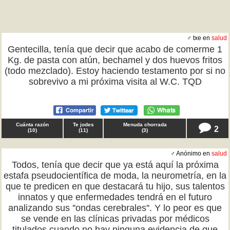
♂ txe en
salud
Gentecilla, tenía que decir que acabo de comerme 1
Kg. de pasta con atún, bechamel y dos huevos fritos
(todo mezclado). Estoy haciendo testamento por si no
sobrevivo a mi próxima visita al W.C. TQD
Cuánta razón
Te jodes
Menuda chorrada
2
(
10
)
(
11
)
(
3
)
♂ Anónimo en
salud
Todos, tenía que decir que ya está aquí la próxima
estafa pseudocientífica de moda, la neurometría, en la
que te predicen en que destacará tu hijo, sus talentos
innatos y que enfermedades tendrá en el futuro
analizando sus ''ondas cerebrales''. Y lo peor es que
se vende en las clínicas privadas por médicos
titulados cuando no hay ninguna evidencia de que