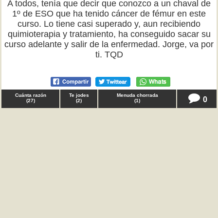
A todos, tenía que decir que conozco a un chaval de
1º de ESO que ha tenido cáncer de fémur en este
curso. Lo tiene casi superado y, aun recibiendo
quimioterapia y tratamiento, ha conseguido sacar su
curso adelante y salir de la enfermedad. Jorge, va por
ti. TQD
Cuánta razón
Te jodes
Menuda chorrada
0
(
27
)
(
2
)
(
1
)