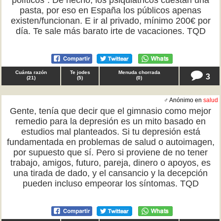
políticos". De hecho, los psiquiátricos cuestan una
pasta, por eso en España los públicos apenas
existen/funcionan. E ir al privado, mínimo 200€ por
día. Te sale más barato irte de vacaciones. TQD
Cuánta razón
Te jodes
Menuda chorrada
3
(
21
)
(
5
)
(
0
)
♂ Anónimo en
salud
Gente, tenía que decir que el gimnasio como mejor
remedio para la depresión es un mito basado en
estudios mal planteados. Si tu depresión está
fundamentada en problemas de salud o autoimagen,
por supuesto que sí. Pero si proviene de no tener
trabajo, amigos, futuro, pareja, dinero o apoyos, es
una tirada de dado, y el cansancio y la decepción
pueden incluso empeorar los síntomas. TQD