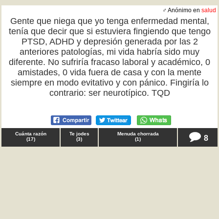
♂ Anónimo en
salud
Gente que niega que yo tenga enfermedad mental,
tenía que decir que si estuviera fingiendo que tengo
PTSD, ADHD y depresión generada por las 2
anteriores patologías, mi vida habría sido muy
diferente. No sufriría fracaso laboral y académico, 0
amistades, 0 vida fuera de casa y con la mente
siempre en modo evitativo y con pánico. Fingiría lo
contrario: ser neurotípico. TQD
Cuánta razón
Te jodes
Menuda chorrada
8
(
17
)
(
3
)
(
1
)