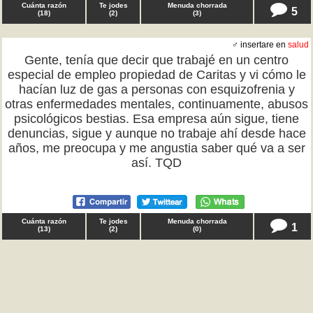
Cuánta razón
Te jodes
Menuda chorrada
5
(
18
)
(
2
)
(
3
)
♂ insertare en
salud
Gente, tenía que decir que trabajé en un centro
especial de empleo propiedad de Caritas y vi cómo le
hacían luz de gas a personas con esquizofrenia y
otras enfermedades mentales, continuamente, abusos
psicológicos bestias. Esa empresa aún sigue, tiene
denuncias, sigue y aunque no trabaje ahí desde hace
años, me preocupa y me angustia saber qué va a ser
así. TQD
Cuánta razón
Te jodes
Menuda chorrada
1
(
13
)
(
2
)
(
0
)