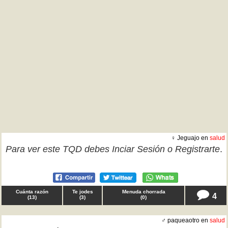
♀ Jeguajo en
salud
Para ver este TQD debes
Inciar Sesión
o
Registrarte
.
Cuánta razón
Te jodes
Menuda chorrada
4
(
13
)
(
3
)
(
0
)
♂ paqueaotro en
salud