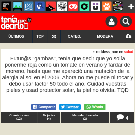
ÚLTIMOS
TOP
CATEG.
MODERA
♀ reckless_noe en
salud
Futur@s "gambas", tenía que decir que yo solía
ponerme roja como un tomate en verano y fardar de
moreno, hasta que me apareció una mutación de la
alergia al sol en el 2006. Ahora no me puede ni tocar y
debo usar factor 50 todo el año. Cuidad vuestras
pieles y usad protector solar, la piel no olvida. TQD
Cuánta razón
Te jodes
Menuda chorrada
4
(
12
)
(
4
)
(
2
)