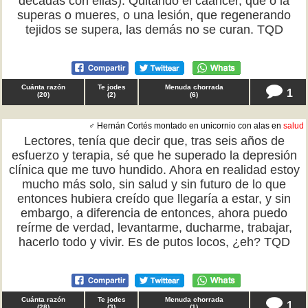
décadas con ellas). Quitando el cáancer, que o la
superas o mueres, o una lesión, que regenerando
tejidos se supera, las demás no se curan. TQD
Cuánta razón
Te jodes
Menuda chorrada
1
(
20
)
(
2
)
(
6
)
♂ Hernán Cortés montado en unicornio con alas en
salud
Lectores, tenía que decir que, tras seis años de
esfuerzo y terapia, sé que he superado la depresión
clínica que me tuvo hundido. Ahora en realidad estoy
mucho más solo, sin salud y sin futuro de lo que
entonces hubiera creído que llegaría a estar, y sin
embargo, a diferencia de entonces, ahora puedo
reírme de verdad, levantarme, ducharme, trabajar,
hacerlo todo y vivir. Es de putos locos, ¿eh? TQD
Cuánta razón
Te jodes
Menuda chorrada
1
(
28
)
(
3
)
(
1
)