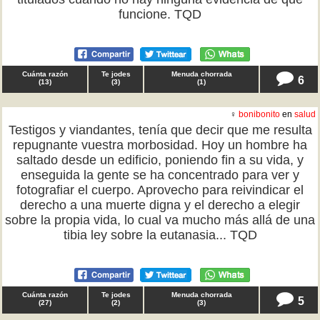
funcione. TQD
Cuánta razón
Te jodes
Menuda chorrada
6
(
13
)
(
3
)
(
1
)
♀
bonibonito
en
salud
Testigos y viandantes, tenía que decir que me resulta
repugnante vuestra morbosidad. Hoy un hombre ha
saltado desde un edificio, poniendo fin a su vida, y
enseguida la gente se ha concentrado para ver y
fotografiar el cuerpo. Aprovecho para reivindicar el
derecho a una muerte digna y el derecho a elegir
sobre la propia vida, lo cual va mucho más allá de una
tibia ley sobre la eutanasia... TQD
Cuánta razón
Te jodes
Menuda chorrada
5
(
27
)
(
2
)
(
3
)