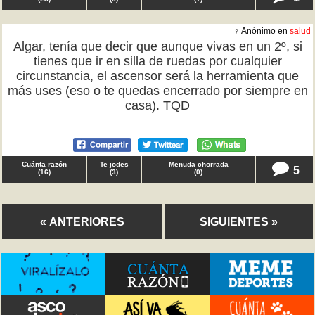
♀ Anónimo en
salud
Algar, tenía que decir que aunque vivas en un 2º, si
tienes que ir en silla de ruedas por cualquier
circunstancia, el ascensor será la herramienta que
más uses (eso o te quedas encerrado por siempre en
casa). TQD
Cuánta razón
Te jodes
Menuda chorrada
5
(
16
)
(
3
)
(
0
)
« ANTERIORES
SIGUIENTES »