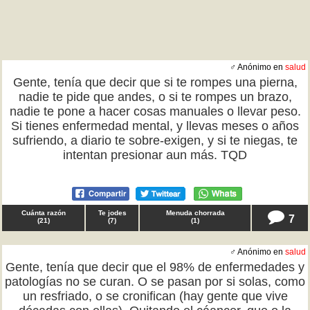
♂ Anónimo en
salud
Gente, tenía que decir que si te rompes una pierna,
nadie te pide que andes, o si te rompes un brazo,
nadie te pone a hacer cosas manuales o llevar peso.
Si tienes enfermedad mental, y llevas meses o años
sufriendo, a diario te sobre-exigen, y si te niegas, te
intentan presionar aun más. TQD
Cuánta razón
Te jodes
Menuda chorrada
7
(
21
)
(
7
)
(
1
)
♂ Anónimo en
salud
Gente, tenía que decir que el 98% de enfermedades y
patologías no se curan. O se pasan por si solas, como
un resfriado, o se cronifican (hay gente que vive