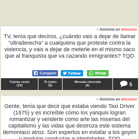
♂ Anónimo en
television
TV, tenía que deciros, ¿cuándo vais a dejar de llamar
"ultraderecha" a cualquiera que proteste contra la
violencia, y vais a dejar de meterle en el mismo saco
que al franquista que va cazando inmigrantes? TQD
Cuánta razón
Te jodes
Menuda chorrada
5
(
19
)
(
6
)
(
4
)
♂ Anónimo en
television
Gente, tenía que decir que estaba viendo Taxi Driver
(1975) y es increíble cómo los yanquis logran
romantizar y venderte como arte las miserias del
capitalismo y las vidas que destroza este sistema
demoniaco atroz. Son expertos en estafar a los goyim
y modular conductas e identidades. TQD