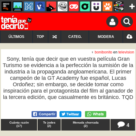
ÚLTIMOS
TOP
CATEG.
MODERA
♀
bonibonito
en
television
Sony, tenía que decir que en vuestra película Gran
Turismo se evidencia a la perfección la sumisión de la
industria a la propaganda angloamericana. El primer
campeón de la GT Academy fue español, Lucas
Ordoñez; sin embargo, se decide tomar como
inspiración para el protagonista del film al ganador de
la tercera edición, que casualmente es británico. TQD
Cuánta razón
Te jodes
Menuda chorrada
4
(
17
)
(
2
)
(
2
)