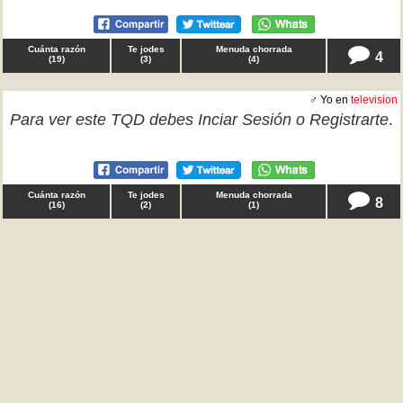
Cuánta razón
Te jodes
Menuda chorrada
4
(
19
)
(
3
)
(
4
)
♂ Yo en
television
Para ver este TQD debes
Inciar Sesión
o
Registrarte
.
Cuánta razón
Te jodes
Menuda chorrada
8
(
16
)
(
2
)
(
1
)