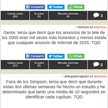
Cuánta razón
Te jodes
Menuda chorrada
3
(
20
)
(
1
)
(
3
)
♂ Anónimo en
television
Gente, tenía que decir que los anuncios de la tele de
los 2000 eran mil veces más honestos y menos estafa
que cualquier anuncio de Internet de 2025. TQD
Cuánta razón
Te jodes
Menuda chorrada
5
(
17
)
(
3
)
(
3
)
♂ detinguts0caiguts1 en
television
Fans de los Simpson, tenía que decir que durante
estas dos últimas semanas he hecho un estudio y he
determinado que tardo una media de 10 segundos en
identificar cada capítulo. TQD