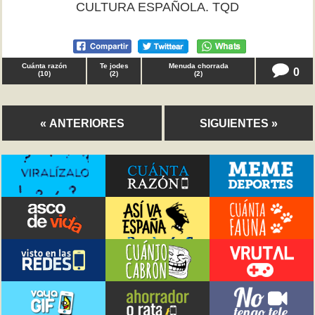
CULTURA ESPAÑOLA. TQD
Cuánta razón
Te jodes
Menuda chorrada
0
(
10
)
(
2
)
(
2
)
« ANTERIORES
SIGUIENTES »