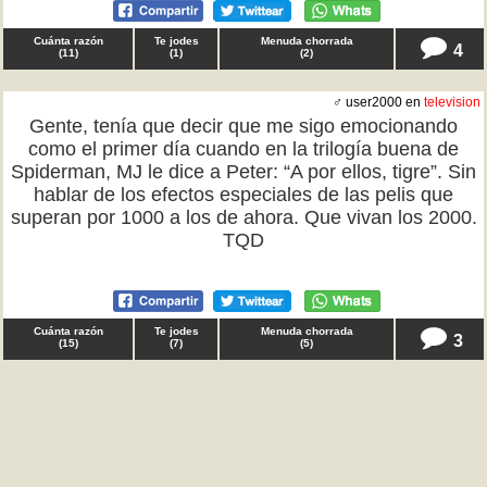
Cuánta razón
Te jodes
Menuda chorrada
4
(
11
)
(
1
)
(
2
)
♂ user2000 en
television
Gente, tenía que decir que me sigo emocionando
como el primer día cuando en la trilogía buena de
Spiderman, MJ le dice a Peter: “A por ellos, tigre”. Sin
hablar de los efectos especiales de las pelis que
superan por 1000 a los de ahora. Que vivan los 2000.
TQD
Cuánta razón
Te jodes
Menuda chorrada
3
(
15
)
(
7
)
(
5
)