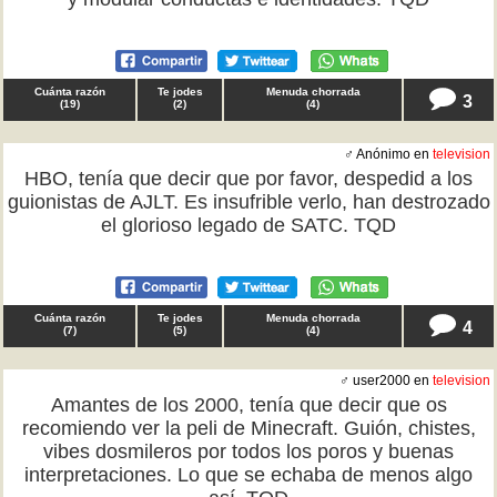
Cuánta razón
Te jodes
Menuda chorrada
3
(
19
)
(
2
)
(
4
)
♂ Anónimo en
television
HBO, tenía que decir que por favor, despedid a los
guionistas de AJLT. Es insufrible verlo, han destrozado
el glorioso legado de SATC. TQD
Cuánta razón
Te jodes
Menuda chorrada
4
(
7
)
(
5
)
(
4
)
♂ user2000 en
television
Amantes de los 2000, tenía que decir que os
recomiendo ver la peli de Minecraft. Guión, chistes,
vibes dosmileros por todos los poros y buenas
interpretaciones. Lo que se echaba de menos algo