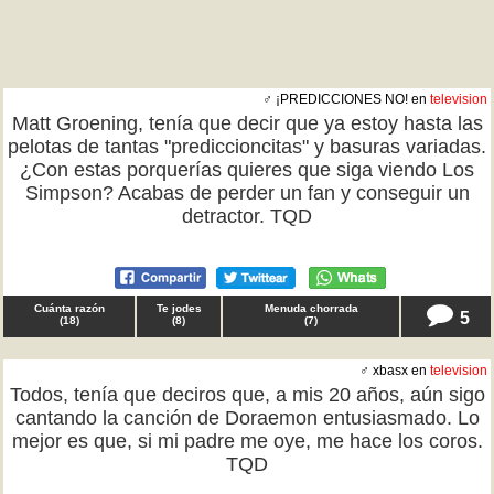
♂ ¡PREDICCIONES NO! en
television
Matt Groening, tenía que decir que ya estoy hasta las
pelotas de tantas "prediccioncitas" y basuras variadas.
¿Con estas porquerías quieres que siga viendo Los
Simpson? Acabas de perder un fan y conseguir un
detractor. TQD
Cuánta razón
Te jodes
Menuda chorrada
5
(
18
)
(
8
)
(
7
)
♂ xbasx en
television
Todos, tenía que deciros que, a mis 20 años, aún sigo
cantando la canción de Doraemon entusiasmado. Lo
mejor es que, si mi padre me oye, me hace los coros.
TQD