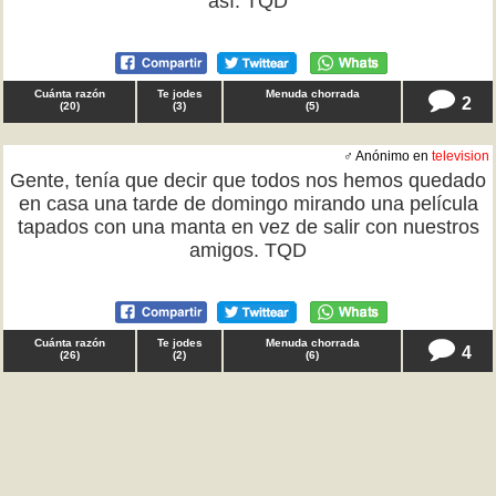
así. TQD
Cuánta razón
Te jodes
Menuda chorrada
2
(
20
)
(
3
)
(
5
)
♂ Anónimo en
television
Gente, tenía que decir que todos nos hemos quedado
en casa una tarde de domingo mirando una película
tapados con una manta en vez de salir con nuestros
amigos. TQD
Cuánta razón
Te jodes
Menuda chorrada
4
(
26
)
(
2
)
(
6
)