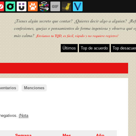
¿Tienes algún secreto que contar? ¿Quieres decir algo a alguien? ¿Refl
confesiones, quejas o pensamientos de forma ingeniosa y observa qué o
más calma?
¡Envíanos tu TQD, es fácil, rápido y no requiere registro!
Últimos
Top de acuerdo
Top desacue
entarios
Menciones
TQD
 negativos.
(Nota
Semana
Mes
Año