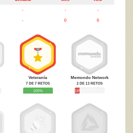
-
-
-
-
0
0
ivacidad
y la
Política de cookies
Veteranía
Memondo Network
7 DE 7 RETOS
2 DE 13 RETOS
100%
16%