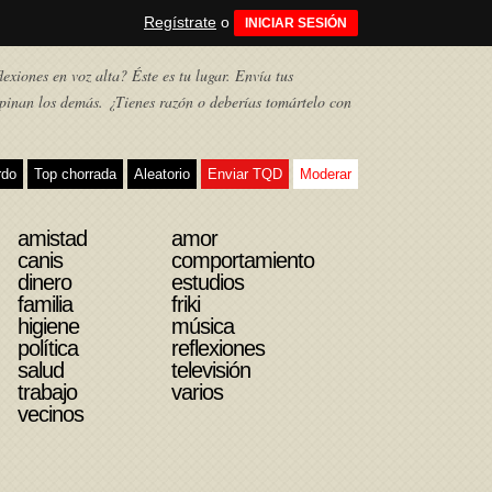
Regístrate
o
INICIAR SESIÓN
exiones en voz alta? Éste es tu lugar. Envía tus
pinan los demás. ¿Tienes razón o deberías tomártelo con
rdo
Top chorrada
Aleatorio
Enviar TQD
Moderar
amistad
amor
canis
comportamiento
dinero
estudios
familia
friki
higiene
música
política
reflexiones
salud
televisión
trabajo
varios
vecinos