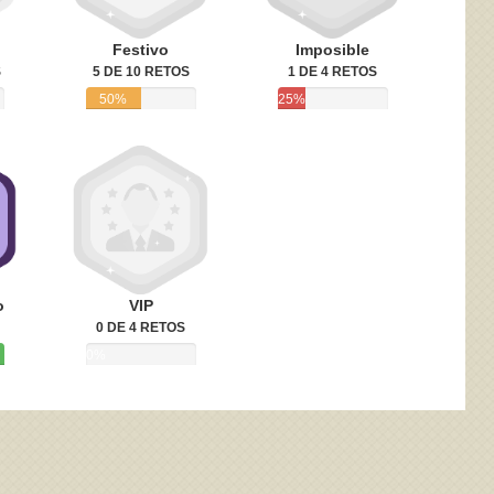
Festivo
Imposible
S
5 DE 10 RETOS
1 DE 4 RETOS
50%
25%
o
VIP
0 DE 4 RETOS
0%