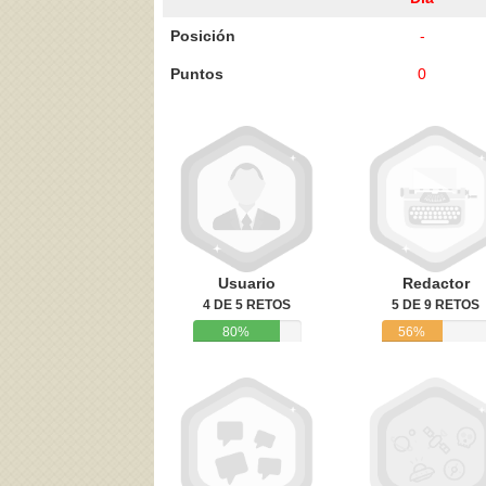
Posición
-
Puntos
0
Acepto los
Términos de uso
,
Política de pr
Usuario
Redactor
4 DE 5 RETOS
5 DE 9 RETOS
80%
56%