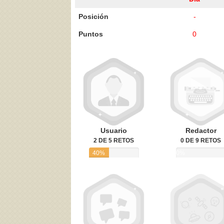
Posición
-
Puntos
0
Acepto los
Términos de uso
,
Política de pr
Usuario
Redactor
2 DE 5 RETOS
0 DE 9 RETOS
40%
0%