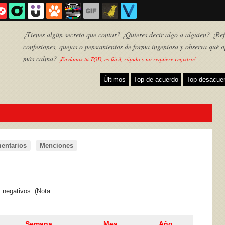
¿Tienes algún secreto que contar? ¿Quieres decir algo a alguien? ¿Refl
confesiones, quejas o pensamientos de forma ingeniosa y observa qué o
más calma?
¡Envíanos tu TQD, es fácil, rápido y no requiere registro!
Últimos
Top de acuerdo
Top desacue
entarios
Menciones
TQD
4 negativos.
(Nota
Semana
Mes
Año