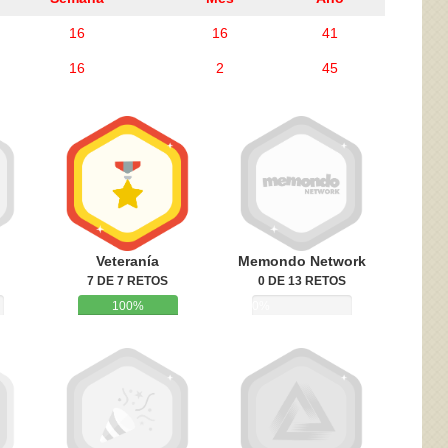
16
16
41
16
2
45
ivacidad
y la
Política de cookies
Veteranía
Memondo Network
7 DE 7 RETOS
0 DE 13 RETOS
100%
0%