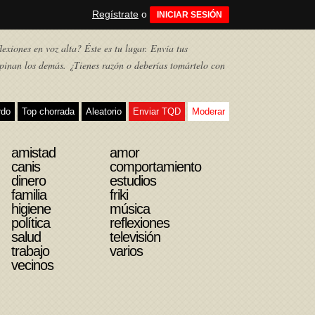
Regístrate
o
INICIAR SESIÓN
exiones en voz alta? Éste es tu lugar. Envía tus
pinan los demás. ¿Tienes razón o deberías tomártelo con
rdo
Top chorrada
Aleatorio
Enviar TQD
Moderar
amistad
amor
canis
comportamiento
dinero
estudios
familia
friki
higiene
música
política
reflexiones
salud
televisión
trabajo
varios
vecinos