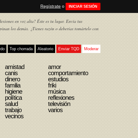
Regístrate
o
INICIAR SESIÓN
exiones en voz alta? Éste es tu lugar. Envía tus
pinan los demás. ¿Tienes razón o deberías tomártelo con
rdo
Top chorrada
Aleatorio
Enviar TQD
Moderar
amistad
amor
canis
comportamiento
dinero
estudios
familia
friki
higiene
música
política
reflexiones
salud
televisión
trabajo
varios
vecinos