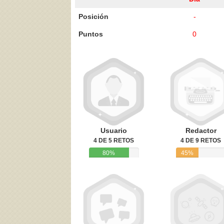
Posición
-
Puntos
0
Acepto los
Términos de uso
,
Política de pr
Usuario
Redactor
4 DE 5 RETOS
4 DE 9 RETOS
80%
45%