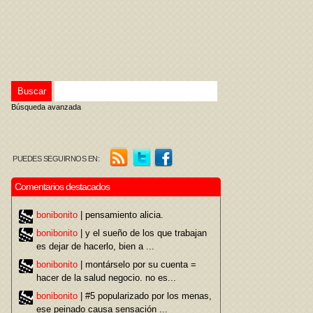
Búsqueda avanzada
PUEDES SEGUIRNOS EN:
Comentarios destacados
bonibonito
| pensamiento alicia.
bonibonito
| y el sueño de los que trabajan
es dejar de hacerlo, bien a ...
bonibonito
| montárselo por su cuenta =
hacer de la salud negocio. no es...
bonibonito
| #5 popularizado por los menas,
ese peinado causa sensación ...