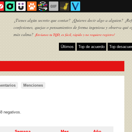
¿Tienes algún secreto que contar? ¿Quieres decir algo a alguien? ¿Refl
confesiones, quejas o pensamientos de forma ingeniosa y observa qué o
más calma?
¡Envíanos tu TQD, es fácil, rápido y no requiere registro!
Últimos
Top de acuerdo
Top desacue
entarios
Menciones
TQD
68 negativos.
Semana
Mes
Año