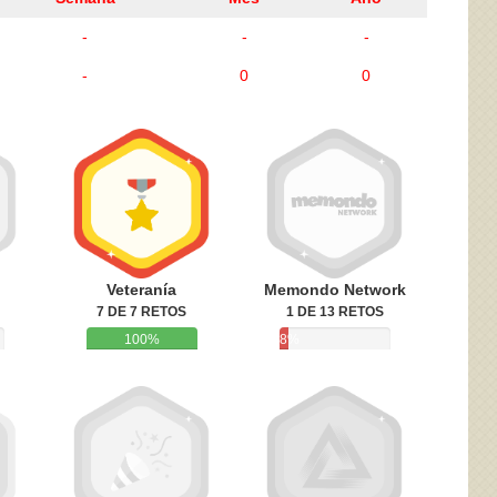
-
-
-
-
0
0
ivacidad
y la
Política de cookies
Veteranía
Memondo Network
7 DE 7 RETOS
1 DE 13 RETOS
100%
8%