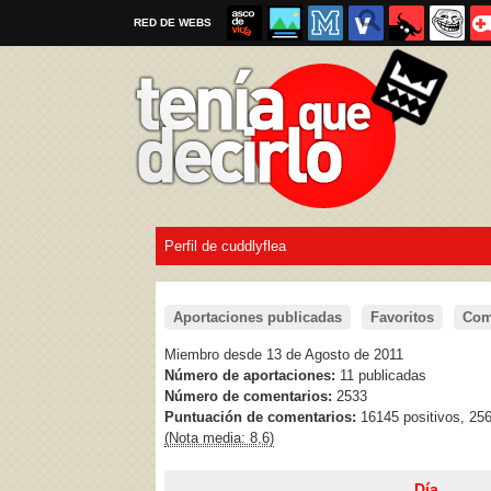
RED DE WEBS
Perfil de cuddlyflea
Por favor, respeta las
reglas al enviar un TQD
Aportaciones publicadas
Favoritos
Com
Miembro desde 13 de Agosto de 2011
Número de aportaciones:
11 publicadas
Número de comentarios:
2533
Puntuación de comentarios:
16145 positivos, 25
(Nota media: 8,6)
Día