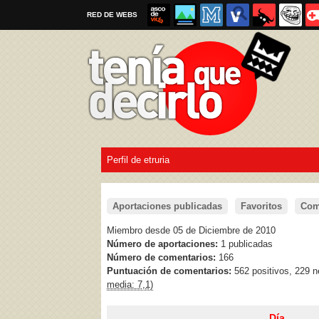
RED DE WEBS
Perfil de etruria
Por favor, respeta las
reglas al enviar un TQD
Aportaciones publicadas
Favoritos
Com
Miembro desde 05 de Diciembre de 2010
Número de aportaciones:
1 publicadas
Número de comentarios:
166
Puntuación de comentarios:
562 positivos, 229 
media: 7,1)
Día