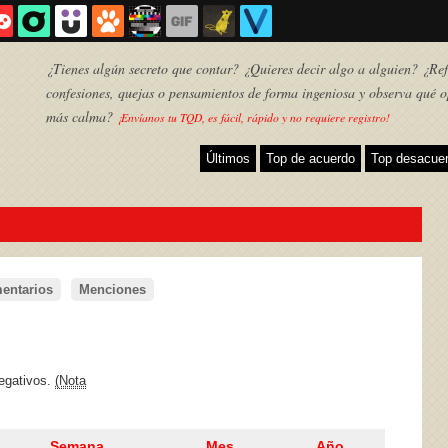
¿Tienes algún secreto que contar? ¿Quieres decir algo a alguien? ¿Refl
confesiones, quejas o pensamientos de forma ingeniosa y observa qué o
más calma?
¡Envíanos tu TQD, es fácil, rápido y no requiere registro!
Últimos
Top de acuerdo
Top desacue
entarios
Menciones
TQD
negativos.
(Nota
Semana
Mes
Año