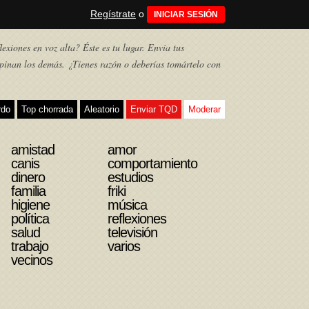
Regístrate
o
INICIAR SESIÓN
exiones en voz alta? Éste es tu lugar. Envía tus
pinan los demás. ¿Tienes razón o deberías tomártelo con
rdo
Top chorrada
Aleatorio
Enviar TQD
Moderar
amistad
amor
canis
comportamiento
dinero
estudios
familia
friki
higiene
música
política
reflexiones
salud
televisión
trabajo
varios
vecinos