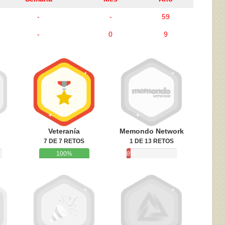
-
-
59
-
0
9
ivacidad
y la
Política de cookies
Veteranía
Memondo Network
7 DE 7 RETOS
1 DE 13 RETOS
100%
8%