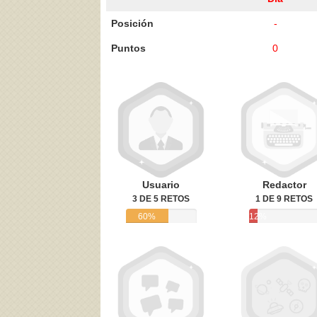
Posición
-
Puntos
0
Acepto los
Términos de uso
,
Política de pr
Usuario
Redactor
3 DE 5 RETOS
1 DE 9 RETOS
60%
12%