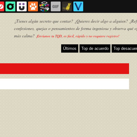
¿Tienes algún secreto que contar? ¿Quieres decir algo a alguien? ¿Refl
confesiones, quejas o pensamientos de forma ingeniosa y observa qué o
más calma?
¡Envíanos tu TQD, es fácil, rápido y no requiere registro!
Últimos
Top de acuerdo
Top desacue
TQD