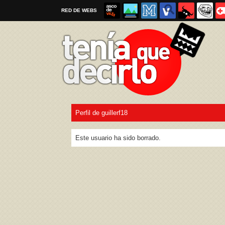
RED DE WEBS
Perfil de guillerf18
Por favor, respeta las
reglas al enviar un TQD
Este usuario ha sido borrado.