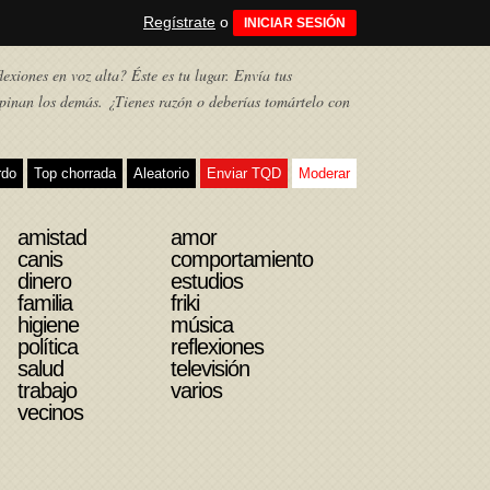
Regístrate
o
INICIAR SESIÓN
exiones en voz alta? Éste es tu lugar. Envía tus
pinan los demás. ¿Tienes razón o deberías tomártelo con
rdo
Top chorrada
Aleatorio
Enviar TQD
Moderar
amistad
amor
canis
comportamiento
dinero
estudios
familia
friki
higiene
música
política
reflexiones
salud
televisión
trabajo
varios
vecinos