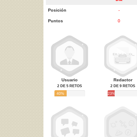
Posición
-
Puntos
0
Acepto los
Términos de uso
,
Política de pr
Usuario
Redactor
2 DE 5 RETOS
2 DE 9 RETOS
40%
23%