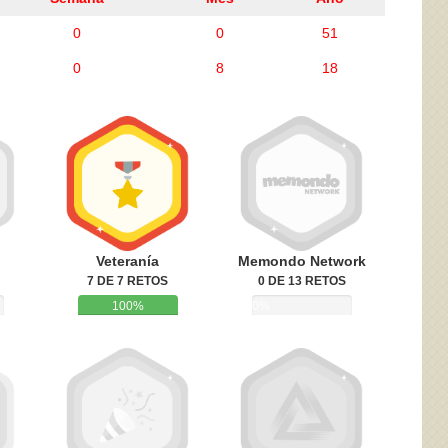
0
0
51
0
8
18
ivacidad
y la
Política de cookies
Veteranía
Memondo Network
7 DE 7 RETOS
0 DE 13 RETOS
100%
0%