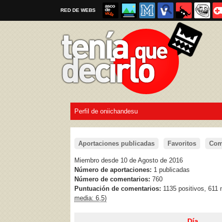
RED DE WEBS
Perfil de oniichandesu
Por favor, respeta las
reglas al enviar un TQD
Aportaciones publicadas
Favoritos
Com
Miembro desde 10 de Agosto de 2016
Número de aportaciones:
1 publicadas
Número de comentarios:
760
Puntuación de comentarios:
1135 positivos, 611
media: 6,5)
Día