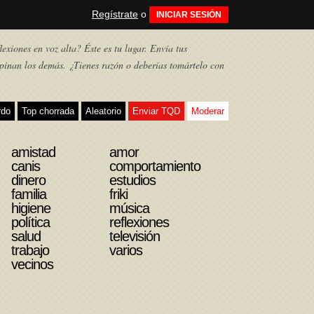
Regístrate
o
INICIAR SESIÓN
exiones en voz alta? Éste es tu lugar. Envía tus
pinan los demás. ¿Tienes razón o deberías tomártelo con
rdo
Top chorrada
Aleatorio
Enviar TQD
Moderar
amistad
amor
canis
comportamiento
dinero
estudios
familia
friki
higiene
música
política
reflexiones
salud
televisión
trabajo
varios
vecinos