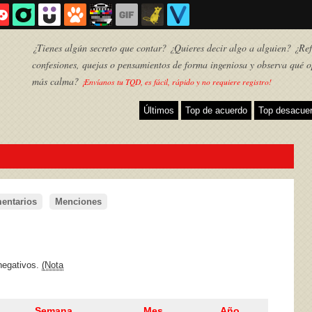
¿Tienes algún secreto que contar? ¿Quieres decir algo a alguien? ¿Refl
confesiones, quejas o pensamientos de forma ingeniosa y observa qué o
más calma?
¡Envíanos tu TQD, es fácil, rápido y no requiere registro!
Últimos
Top de acuerdo
Top desacue
entarios
Menciones
TQD
 negativos.
(Nota
Semana
Mes
Año