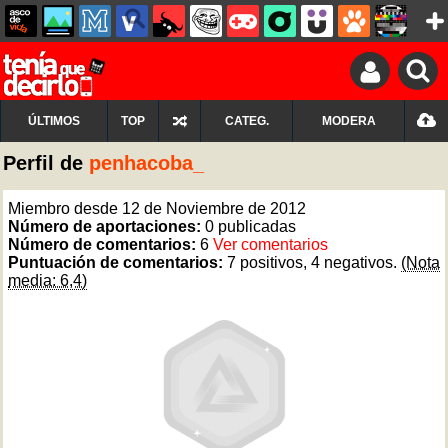
ÚLTIMOS
TOP
CATEG.
MODERA
Perfil de
penhacoba_
Miembro desde 12 de Noviembre de 2012
Número de aportaciones:
0 publicadas
Número de comentarios:
6
Ver comentarios
Puntuación de comentarios:
7 positivos, 4 negativos.
(Nota
media: 6,4)