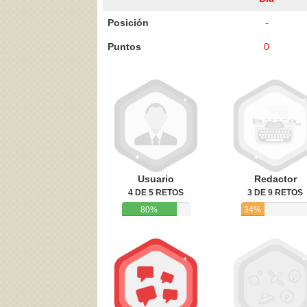
Posición
-
Puntos
0
Acepto los
Términos de uso
,
Política de pr
Usuario
Redactor
4 DE 5 RETOS
3 DE 9 RETOS
80%
34%