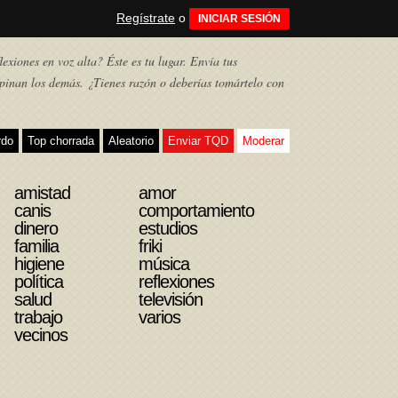
Regístrate
o
INICIAR SESIÓN
exiones en voz alta? Éste es tu lugar. Envía tus
pinan los demás. ¿Tienes razón o deberías tomártelo con
rdo
Top chorrada
Aleatorio
Enviar TQD
Moderar
amistad
amor
canis
comportamiento
dinero
estudios
familia
friki
higiene
música
política
reflexiones
salud
televisión
trabajo
varios
vecinos