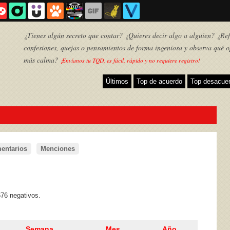
¿Tienes algún secreto que contar? ¿Quieres decir algo a alguien? ¿Refl
confesiones, quejas o pensamientos de forma ingeniosa y observa qué o
más calma?
¡Envíanos tu TQD, es fácil, rápido y no requiere registro!
Últimos
Top de acuerdo
Top desacue
entarios
Menciones
TQD
676 negativos.
Semana
Mes
Año