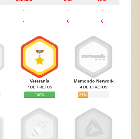
-
-
-
-
0
0
ivacidad
y la
Política de cookies
Veteranía
Memondo Network
7 DE 7 RETOS
4 DE 13 RETOS
100%
31%