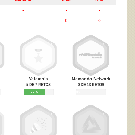
-
-
-
-
0
0
ivacidad
y la
Política de cookies
Veteranía
Memondo Network
5 DE 7 RETOS
0 DE 13 RETOS
72%
0%