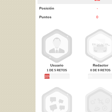
Posición
-
Puntos
0
Acepto los
Términos de uso
,
Política de pr
Usuario
Redactor
1 DE 5 RETOS
0 DE 9 RETOS
20%
0%