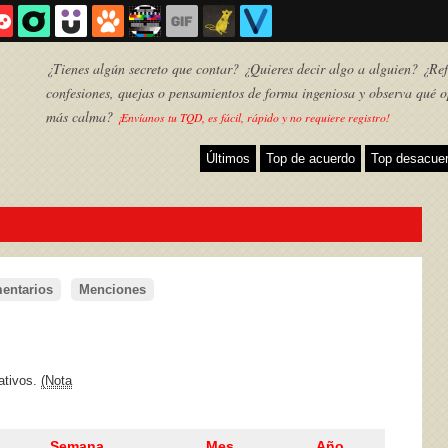
¿Tienes algún secreto que contar? ¿Quieres decir algo a alguien? ¿Refl
confesiones, quejas o pensamientos de forma ingeniosa y observa qué o
más calma?
¡Envíanos tu TQD, es fácil, rápido y no requiere registro!
Últimos
Top de acuerdo
Top desacue
entarios
Menciones
TQD
ativos.
(Nota
Semana
Mes
Año