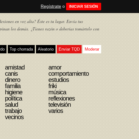
Regístrate
o
INICIAR SESIÓN
exiones en voz alta? Éste es tu lugar. Envía tus
pinan los demás. ¿Tienes razón o deberías tomártelo con
rdo
Top chorrada
Aleatorio
Enviar TQD
Moderar
amistad
amor
canis
comportamiento
dinero
estudios
familia
friki
higiene
música
política
reflexiones
salud
televisión
trabajo
varios
vecinos