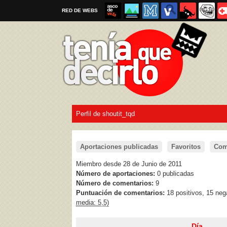
RED DE WEBS
Perfil de shoutit_tqd
Por favor, respeta las
reglas al enviar un TQD
Aportaciones publicadas
Favoritos
Com
Miembro desde 28 de Junio de 2011
Número de aportaciones:
0 publicadas
Número de comentarios:
9
Puntuación de comentarios:
18 positivos, 15 neg
media: 5,5)
Día