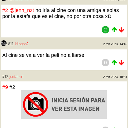
#2
@jenn_nzt
no iría al cine con una amiga a solas
por la estafa que es el cine, no por otra cosa xD
2
#11
klingon2
2 feb 2023, 14:46
Al cine se va a ver la peli no a liarse
0
#12
justatroll
2 feb 2023, 18:31
#9
#2