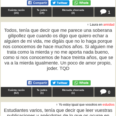
Cuánta razón
Te jodes
Menuda chorrada
1
(
16
)
(
19
)
(
3
)
♀ Laura en
amistad
Todos, tenía que decir que me parece una soberana
gilipollez que cuando os digo que quiero echar a
alguien de mi vida, me digáis que no lo haga porque
nos conocemos de hace muchos años. Si alguien me
trata como la mierda y no me aporta nada bueno,
como si nos conocemos de hace treinta años, que se
va a la mierda igualmente. Un poco de amor propio,
joder. TQD
Cuánta razón
Te jodes
Menuda chorrada
0
(
62
)
(
1
)
(
1
)
♀ Yo estoy igual que vosotros en
estudios
Estudiantes varios, tenía que decir que leer vuestras
publicaciones y anécdotas de lo que os ocurre en