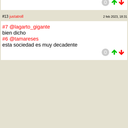
0
#13
justatroll
2 feb 2023, 18:31
#7
@lagarto_gigante
bien dicho
#6
@tamareses
esta sociedad es muy decadente
0