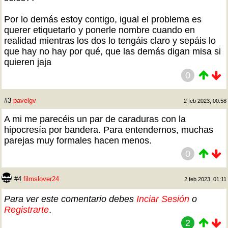
Por lo demás estoy contigo, igual el problema es
querer etiquetarlo y ponerle nombre cuando en
realidad mientras los dos lo tengáis claro y sepáis lo
que hay no hay por qué, que las demás digan misa si
quieren jaja
0
#3
pavelgv
2 feb 2023, 00:58
A mi me parecéis un par de caraduras con la
hipocresía por bandera. Para entendernos, muchas
parejas muy formales hacen menos.
0
#4
filmslover24
2 feb 2023, 01:11
Para ver este comentario debes
Inciar Sesión
o
Registrarte
.
2