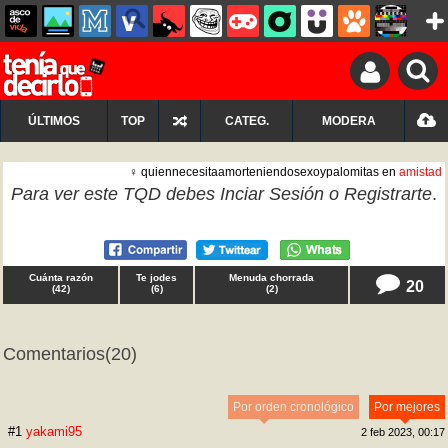
ÚLTIMOS
TOP
CATEG.
MODERA
♀ quiennecesitaamorteniendosexoypalomitas en
amistad
Para ver este TQD debes
Inciar Sesión
o
Registrarte
.
Cuánta razón
Te jodes
Menuda chorrada
20
(
42
)
(
6
)
(
2
)
Comentarios
(20)
Por orden cronológico
Por mejores
#1
yakami95
2 feb 2023, 00:17