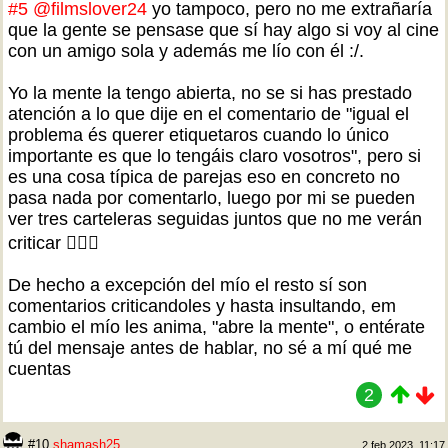
#5
@filmslover24
yo tampoco, pero no me extrañaría
que la gente se pensase que sí hay algo si voy al cine
con un amigo sola y además me lío con él :/.
Yo la mente la tengo abierta, no se si has prestado
atención a lo que dije en el comentario de "igual el
problema és querer etiquetaros cuando lo único
importante es que lo tengáis claro vosotros", pero si
es una cosa típica de parejas eso en concreto no
pasa nada por comentarlo, luego por mi se pueden
ver tres carteleras seguidas juntos que no me verán
criticar 🤷🏻‍♀️
De hecho a excepción del mío el resto sí son
comentarios criticandoles y hasta insultando, em
cambio el mío les anima, "abre la mente", o entérate
tú del mensaje antes de hablar, no sé a mí qué me
cuentas
2
#10
shamash25
2 feb 2023, 11:17