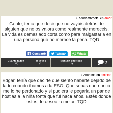
♀ adrideathmetal en
amor
Gente, tenía que decir que no vayáis detrás de
alguien que no os valora como realmente merecéis.
La vida es demasiado corta como para malgastarla en
una persona que no merece la pena. TQD
Cuánta razón
Te jodes
Menuda chorrada
2
(
32
)
(
1
)
(
2
)
♀ Anónimo en
amistad
Edgar, tenía que decirte que siento haberte dejado de
lado cuando íbamos a la ESO. Que sepas que nunca
me lo he perdonado y si pudiera le pegaría un par de
hostias a la niña tonta que fui hace años. Estés donde
estés, te deseo lo mejor. TQD