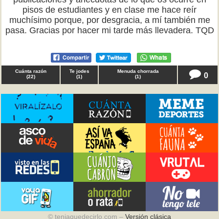
pisos de estudiantes y en clase me hace reír
muchísimo porque, por desgracia, a mí también me
pasa. Gracias por hacer mi tarde más llevadera. TQD
Cuánta razón
Te jodes
Menuda chorrada
0
(
22
)
(
1
)
(
1
)
© teniaquedecirlo.com –
Versión clásica