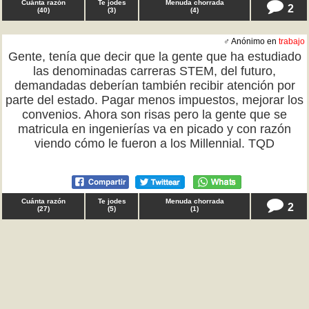
Cuánta razón
Te jodes
Menuda chorrada
2
(
40
)
(
3
)
(
4
)
♂ Anónimo en
trabajo
Gente, tenía que decir que la gente que ha estudiado
las denominadas carreras STEM, del futuro,
demandadas deberían también recibir atención por
parte del estado. Pagar menos impuestos, mejorar los
convenios. Ahora son risas pero la gente que se
matricula en ingenierías va en picado y con razón
viendo cómo le fueron a los Millennial. TQD
Cuánta razón
Te jodes
Menuda chorrada
2
(
27
)
(
5
)
(
1
)