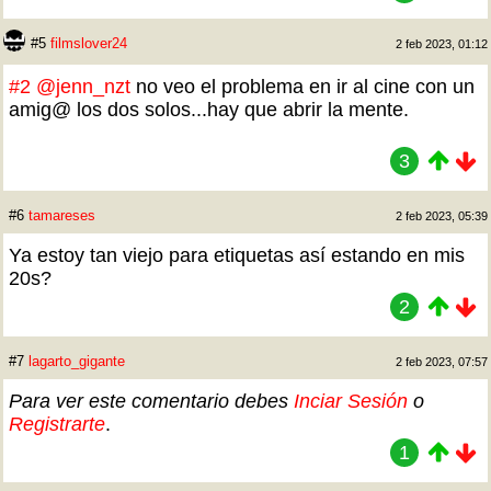
#5
filmslover24
2 feb 2023, 01:12
#2
@jenn_nzt
no veo el problema en ir al cine con un
amig@ los dos solos...hay que abrir la mente.
3
#6
tamareses
2 feb 2023, 05:39
Ya estoy tan viejo para etiquetas así estando en mis
20s?
2
#7
lagarto_gigante
2 feb 2023, 07:57
Para ver este comentario debes
Inciar Sesión
o
Registrarte
.
1