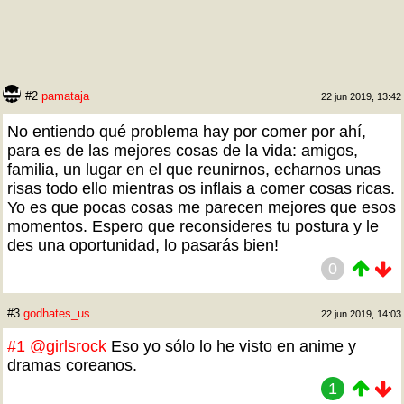
#2
pamataja
22 jun 2019, 13:42
No entiendo qué problema hay por comer por ahí,
para es de las mejores cosas de la vida: amigos,
familia, un lugar en el que reunirnos, echarnos unas
risas todo ello mientras os inflais a comer cosas ricas.
Yo es que pocas cosas me parecen mejores que esos
momentos. Espero que reconsideres tu postura y le
des una oportunidad, lo pasarás bien!
0
#3
godhates_us
22 jun 2019, 14:03
#1
@girlsrock
Eso yo sólo lo he visto en anime y
dramas coreanos.
1