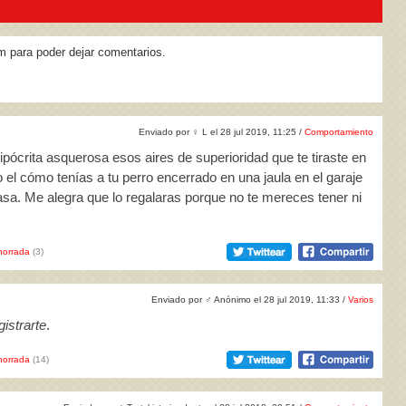
m para poder dejar comentarios.
Enviado por
♀
L el 28 jul 2019, 11:25 /
Comportamiento
ócrita asquerosa esos aires de superioridad que te tiraste en
 el cómo tenías a tu perro encerrado en una jaula en el garaje
sa. Me alegra que lo regalaras porque no te mereces tener ni
horrada
(3)
Enviado por
♂
Anónimo el 28 jul 2019, 11:33 /
Varios
istrarte
.
horrada
(14)