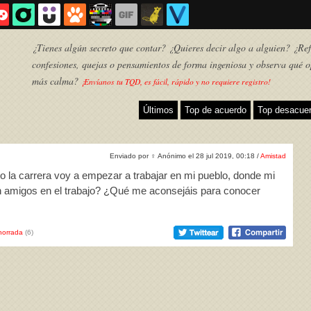
¿Tienes algún secreto que contar? ¿Quieres decir algo a alguien? ¿Refl
confesiones, quejas o pensamientos de forma ingeniosa y observa qué o
más calma?
¡Envíanos tu TQD, es fácil, rápido y no requiere registro!
Últimos
Top de acuerdo
Top desacue
Enviado por
♀
Anónimo el 28 jul 2019, 00:18 /
Amistad
o la carrera voy a empezar a trabajar en mi pueblo, donde mi
n amigos en el trabajo? ¿Qué me aconsejáis para conocer
horrada
(6)
TQD