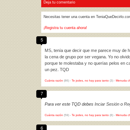
Deja tu comentario
Necesitas tener una cuenta en TeniaQueDecirlo.co
¡Registra tu cuenta ahora!
5
MS, tenía que decir que me parece muy de hip
la cena de grupo por ser vegana. Yo no olvido
porque te molestaba y no querías pelos en ca
un pez. TQD
Cuánta razón
(86)
-
Te jodes, no hay para tanto
(3)
-
Menuda c
7
Para ver este TQD debes
Inciar Sesión
o
Reg
Cuánta razón
(59)
-
Te jodes, no hay para tanto
(8)
-
Menuda c
6