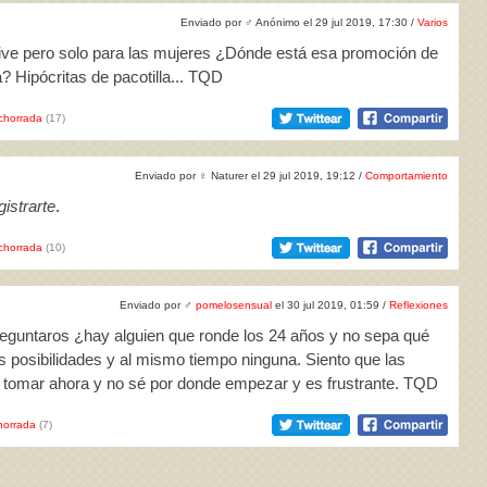
Enviado por
♂
Anónimo el 29 jul 2019, 17:30 /
Varios
ive pero solo para las mujeres ¿Dónde está esa promoción de
Hipócritas de pacotilla... TQD
chorrada
(17)
Enviado por
♀
Naturer el 29 jul 2019, 19:12 /
Comportamiento
istrarte
.
chorrada
(10)
Enviado por
♂
pomelosensual
el 30 jul 2019, 01:59 /
Reflexiones
eguntaros ¿hay alguien que ronde los 24 años y no sepa qué
posibilidades y al mismo tiempo ninguna. Siento que las
bo tomar ahora y no sé por donde empezar y es frustrante. TQD
horrada
(7)