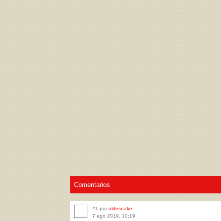
Acepto los
Términos de uso
,
Política de pr
Comentarios
#1 por
oldesnake
7 ago 2019, 10:19