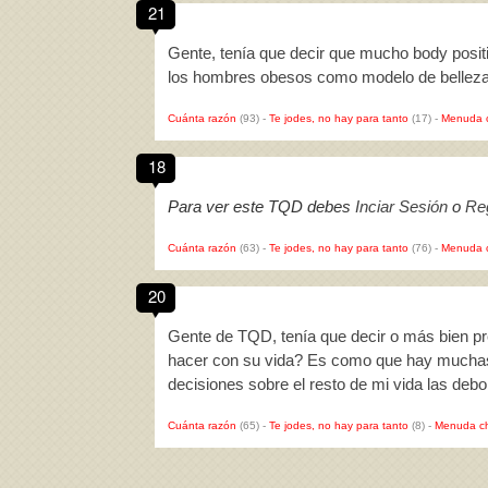
21
Gente, tenía que decir que mucho body posit
los hombres obesos como modelo de belleza? 
Cuánta razón
(93)
-
Te jodes, no hay para tanto
(17)
-
Menuda 
18
Para ver este TQD debes
Inciar Sesión
o
Reg
Cuánta razón
(63)
-
Te jodes, no hay para tanto
(76)
-
Menuda 
20
Gente de TQD, tenía que decir o más bien pr
hacer con su vida? Es como que hay muchas 
decisiones sobre el resto de mi vida las de
Cuánta razón
(65)
-
Te jodes, no hay para tanto
(8)
-
Menuda c