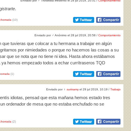
Enviado por
♂
Trotskista irredento el 28 jul 2019, 20:51 /
Comportamiento
istrarte
.
chorrada
(10)
Enviado por
♂
Anónimo el 28 jul 2019, 20:58 /
Comportamiento
 que tuvieras que colocar a tu hermana a trabajar en algún
de gritarnos por nimiedades o porque no hacemos las cosas a su
esar que se nota que no tiene ni idea. Hasta ahora estábamos
ora ya hemos empezado todos a echar currítraseros TQD
horrada
(1)
Enviado por
♀
surinamy
el 29 jul 2019, 10:19 /
Trabajo
 sentís idiotas, pensad que esta mañana hemos estado tres
é un ordenador de mesa que no estaba enchufado no se
chorrada
(2)