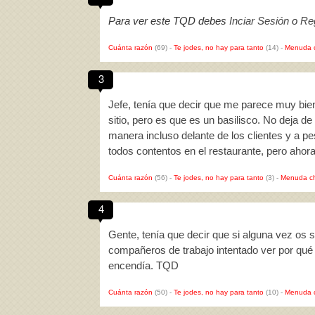
Para ver este TQD debes
Inciar Sesión
o
Reg
Cuánta razón
(69)
-
Te jodes, no hay para tanto
(14)
-
Menuda 
3
Jefe, tenía que decir que me parece muy bien
sitio, pero es que es un basilisco. No deja 
manera incluso delante de los clientes y a p
todos contentos en el restaurante, pero ah
Cuánta razón
(56)
-
Te jodes, no hay para tanto
(3)
-
Menuda c
4
Gente, tenía que decir que si alguna vez os
compañeros de trabajo intentado ver por qu
encendía. TQD
Cuánta razón
(50)
-
Te jodes, no hay para tanto
(10)
-
Menuda 