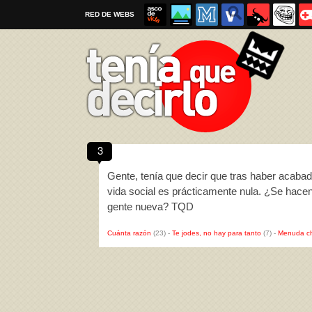
RED DE WEBS
3
Por favor, respeta las
reglas al enviar un TQD
Gente, tenía que decir que tras haber acabad
vida social es prácticamente nula. ¿Se hace
gente nueva? TQD
Cuánta razón
(23)
-
Te jodes, no hay para tanto
(7)
-
Menuda c