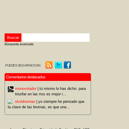
Búsqueda avanzada
PUEDES SEGUIRNOS EN:
Comentarios destacados
monovolador
| tú mismo lo has dicho: para
triunfar en las rrss es mejor i...
skuldnornao
| yo siempre he pensado que
la clave de las bromas, es que una...