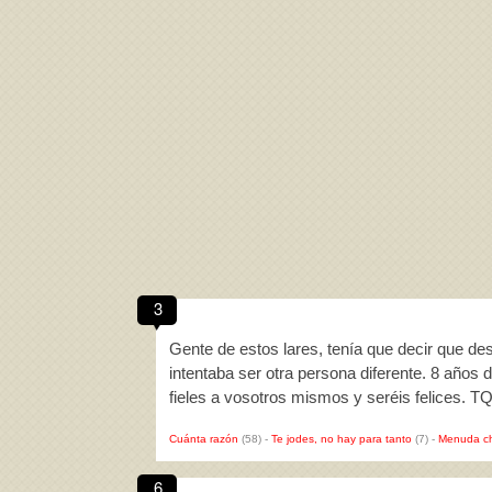
3
Gente de estos lares, tenía que decir que des
intentaba ser otra persona diferente. 8 año
fieles a vosotros mismos y seréis felices. T
Cuánta razón
(58)
-
Te jodes, no hay para tanto
(7)
-
Menuda c
6