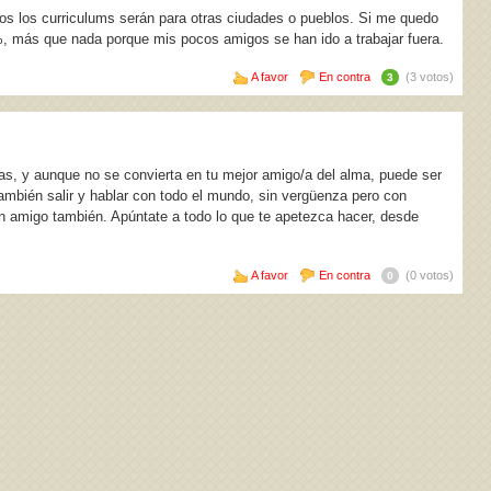
dos los curriculums serán para otras ciudades o pueblos. Si me quedo
%, más que nada porque mis pocos amigos se han ido a trabajar fuera.
A favor
En contra
(3 votos)
3
as, y aunque no se convierta en tu mejor amigo/a del alma, puede ser
ambién salir y hablar con todo el mundo, sin vergüenza pero con
ún amigo también. Apúntate a todo lo que te apetezca hacer, desde
A favor
En contra
(0 votos)
0