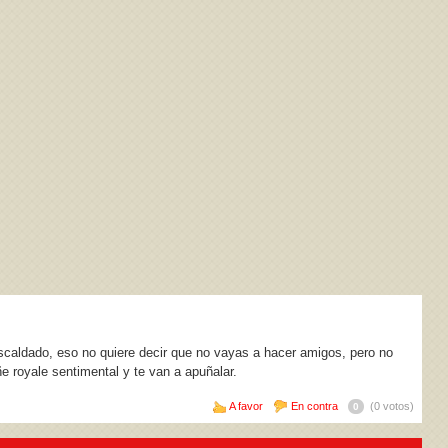
scaldado, eso no quiere decir que no vayas a hacer amigos, pero no
 royale sentimental y te van a apuñalar.
A favor
En contra
(0 votos)
0