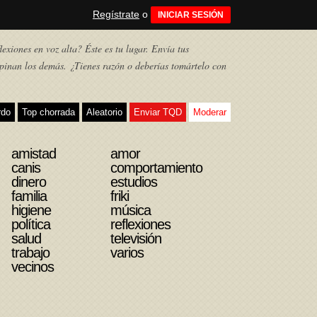
Regístrate
o
INICIAR SESIÓN
exiones en voz alta? Éste es tu lugar. Envía tus
pinan los demás. ¿Tienes razón o deberías tomártelo con
rdo
Top chorrada
Aleatorio
Enviar TQD
Moderar
amistad
amor
canis
comportamiento
dinero
estudios
familia
friki
higiene
música
política
reflexiones
salud
televisión
trabajo
varios
vecinos