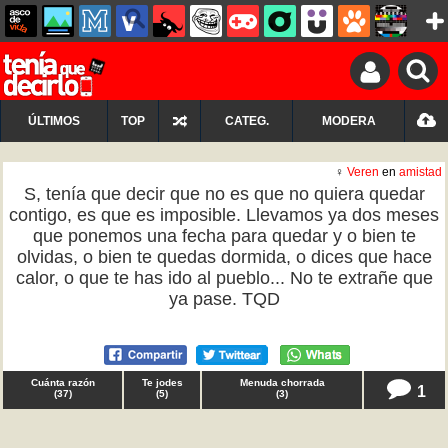
ÚLTIMOS
TOP
CATEG.
MODERA
♀
Veren
en
amistad
S, tenía que decir que no es que no quiera quedar
contigo, es que es imposible. Llevamos ya dos meses
que ponemos una fecha para quedar y o bien te
olvidas, o bien te quedas dormida, o dices que hace
calor, o que te has ido al pueblo... No te extrañe que
ya pase. TQD
Cuánta razón
Te jodes
Menuda chorrada
1
(
37
)
(
5
)
(
3
)