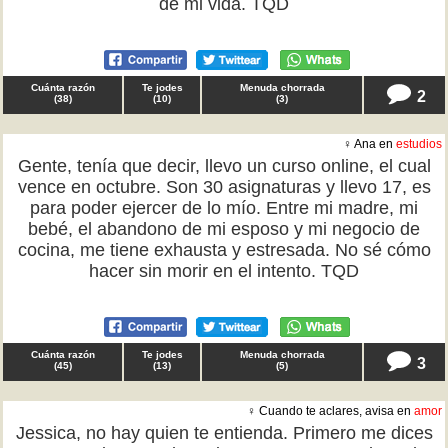
de mi vida. TQD
Cuánta razón
Te jodes
Menuda chorrada
2
(
38
)
(
10
)
(
3
)
♀ Ana en
estudios
Gente, tenía que decir, llevo un curso online, el cual
vence en octubre. Son 30 asignaturas y llevo 17, es
para poder ejercer de lo mío. Entre mi madre, mi
bebé, el abandono de mi esposo y mi negocio de
cocina, me tiene exhausta y estresada. No sé cómo
hacer sin morir en el intento. TQD
Cuánta razón
Te jodes
Menuda chorrada
3
(
45
)
(
13
)
(
5
)
♀ Cuando te aclares, avisa en
amor
Jessica, no hay quien te entienda. Primero me dices