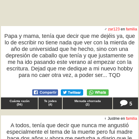
♂
zar123
en
familia
Papa y mama, tenía que decir que me dejéis ya, que
lo de escribir no tiene nada que ver con la mierda de
año de universidad que he hecho, sino con una
depresión de caballo que tenía y que justamente se
me ha ido pasando este verano al empezar con la
escritura. Dejad que me dedique a mi nuevo hobby
para no caer otra vez, a poder ser... TQD
Cuánta razón
Te jodes
Menuda chorrada
5
(
56
)
(
4
)
(
2
)
♀ Justme en
familia
A todos, tenía que decir que nunca me angustió
especialmente el tema de la muerte pero fui madre
hace dos años y ahora me perturba a diario que le