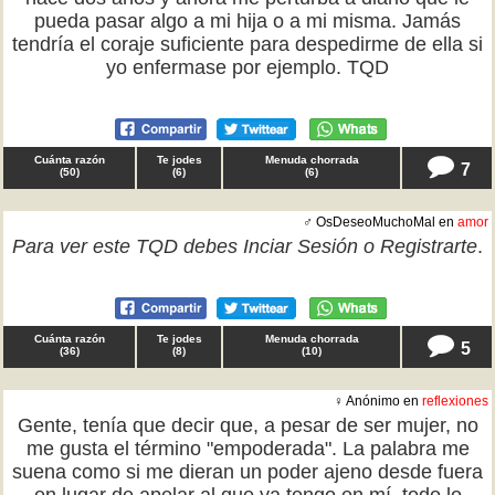
pueda pasar algo a mi hija o a mi misma. Jamás
tendría el coraje suficiente para despedirme de ella si
yo enfermase por ejemplo. TQD
Cuánta razón
Te jodes
Menuda chorrada
7
(
50
)
(
6
)
(
6
)
♂ OsDeseoMuchoMal en
amor
Para ver este TQD debes
Inciar Sesión
o
Registrarte
.
Cuánta razón
Te jodes
Menuda chorrada
5
(
36
)
(
8
)
(
10
)
♀ Anónimo en
reflexiones
Gente, tenía que decir que, a pesar de ser mujer, no
me gusta el término "empoderada". La palabra me
suena como si me dieran un poder ajeno desde fuera