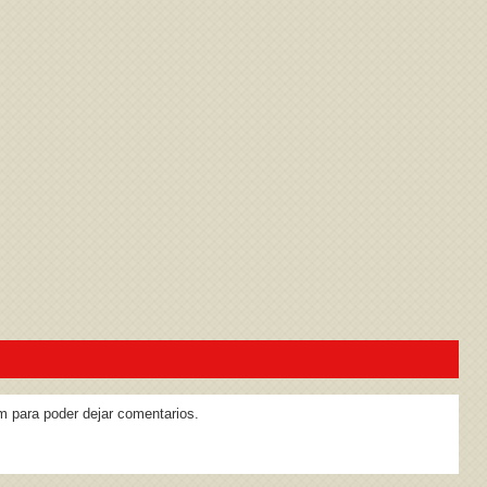
ivacidad
y la
Política de cookies
m para poder dejar comentarios.