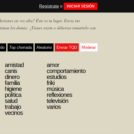
Regístrate
o
INICIAR SESIÓN
exiones en voz alta? Éste es tu lugar. Envía tus
pinan los demás. ¿Tienes razón o deberías tomártelo con
rdo
Top chorrada
Aleatorio
Enviar TQD
Moderar
amistad
amor
canis
comportamiento
dinero
estudios
familia
friki
higiene
música
política
reflexiones
salud
televisión
trabajo
varios
vecinos