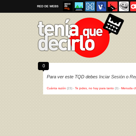
RED DE WEBS
0
Por favor, respeta las
reglas al enviar un TQD
Para ver este TQD debes
Inciar Sesión
o
Reg
Cuánta razón
(23)
-
Te jodes, no hay para tanto
(3)
-
Menuda c