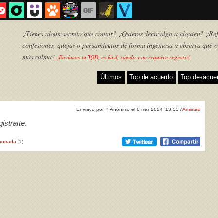
¿Tienes algún secreto que contar? ¿Quieres decir algo a alguien? ¿Refl
confesiones, quejas o pensamientos de forma ingeniosa y observa qué o
más calma?
¡Envíanos tu TQD, es fácil, rápido y no requiere registro!
Últimos
Top de acuerdo
Top desacue
Enviado por
♀
Anónimo el 8 mar 2024, 13:53 /
Amistad
istrarte
.
horrada
(1)
TQD