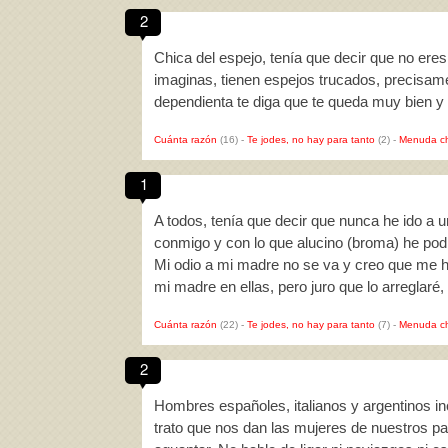
2
Chica del espejo, tenía que decir que no ere
imaginas, tienen espejos trucados, precisamen
dependienta te diga que te queda muy bien y
Cuánta razón
(16)
-
Te jodes, no hay para tanto
(2)
-
Menuda c
1
A todos, tenía que decir que nunca he ido a 
conmigo y con lo que alucino (broma) he pod
Mi odio a mi madre no se va y creo que me h
mi madre en ellas, pero juro que lo arreglar
Cuánta razón
(22)
-
Te jodes, no hay para tanto
(7)
-
Menuda c
2
Hombres españoles, italianos y argentinos in
trato que nos dan las mujeres de nuestros pa