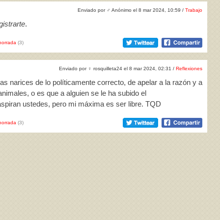
Enviado por
♂
Anónimo el 8 mar 2024, 10:59 /
Trabajo
istrarte
.
horrada
(3)
Enviado por
♀
rosquilleta24 el 8 mar 2024, 02:31 /
Reflexiones
s narices de lo políticamente correcto, de apelar a la razón y a
animales, o es que a alguien se le ha subido el
spiran ustedes, pero mi máxima es ser libre. TQD
horrada
(3)