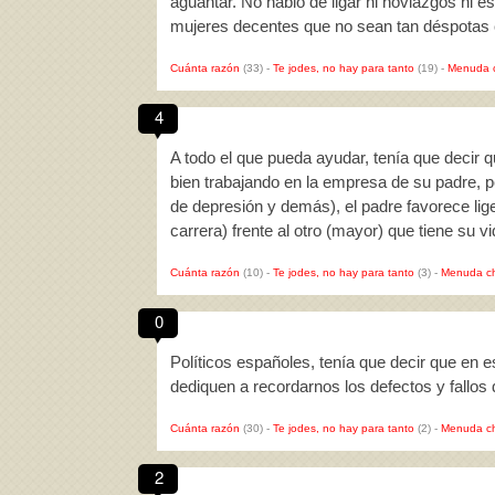
aguantar. No hablo de ligar ni noviazgos ni e
mujeres decentes que no sean tan déspota
Cuánta razón
(33)
-
Te jodes, no hay para tanto
(19)
-
Menuda 
4
A todo el que pueda ayudar, tenía que decir 
bien trabajando en la empresa de su padre, 
de depresión y demás), el padre favorece li
carrera) frente al otro (mayor) que tiene su 
Cuánta razón
(10)
-
Te jodes, no hay para tanto
(3)
-
Menuda c
0
Políticos españoles, tenía que decir que en 
dediquen a recordarnos los defectos y fallos d
Cuánta razón
(30)
-
Te jodes, no hay para tanto
(2)
-
Menuda c
2