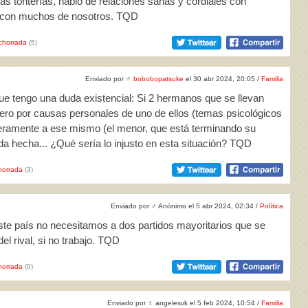
sas tonterías, hablo de relaciones sanas y cordiales con
s con muchos de nosotros. TQD
chorrada
(5)
Enviado por
♂
bobobopatsuke
el 30 abr 2024, 20:05 /
Familia
que tengo una duda existencial: Si 2 hermanos que se llevan
pero por causas personales de uno de ellos (temas psicológicos
geramente a ese mismo (el menor, que está terminando su
vida hecha... ¿Qué sería lo injusto en esta situación? TQD
horrada
(3)
Enviado por
♂
Anónimo el 5 abr 2024, 02:34 /
Política
este país no necesitamos a dos partidos mayoritarios que se
el rival, si no trabajo. TQD
horrada
(0)
Enviado por
♀
angelesvk el 5 feb 2024, 10:54 /
Familia