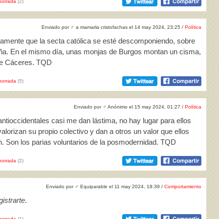
horrada
(2)
Enviado por
♂
a mamarla cristofachas el 14 may 2024, 23:25 /
Política
damente que la secta católica se esté descomponiendo, sobre
paña. En el mismo día, unas monjas de Burgos montan un cisma,
 de Cáceres. TQD
horrada
(5)
Enviado por
♂
Anónimo el 15 may 2024, 01:27 /
Política
ntioccidentales casi me dan lástima, no hay lugar para ellos
orizan su propio colectivo y dan a otros un valor que ellos
. Son los parias voluntarios de la posmodernidad. TQD
horrada
(2)
Enviado por
♂
Equiparable el 11 may 2024, 18:39 /
Comportamiento
istrarte
.
horrada
(1)