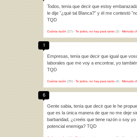
Todos, tenía que decir que estoy embarazada
le dije "¿qué tal Blanca?" y él me contestó 
TQD
Cuánta razón
(27)
-
Te jodes, no hay para tanto
(3)
-
Menuda c
1
Empresas, tenía que decir que igual que voso
laborales que me voy a encontrar, yo también
TQD
Cuánta razón
(35)
-
Te jodes, no hay para tanto
(4)
-
Menuda c
6
Gente sabia, tenía que decir que le he propu
que es la única manera de que no me deje sin
barbaridad, ¿creéis que tiene razón o soy yo
potencial enemiga? TQD