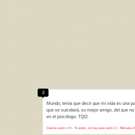
2
Mundo, tenía que decir que mi vida es una pa
que se suicidará, su mejor amigo, del que no
en el psicólogo. TQD
Cuánta razón
(29)
-
Te jodes, no hay para tanto
(2)
-
Menuda c