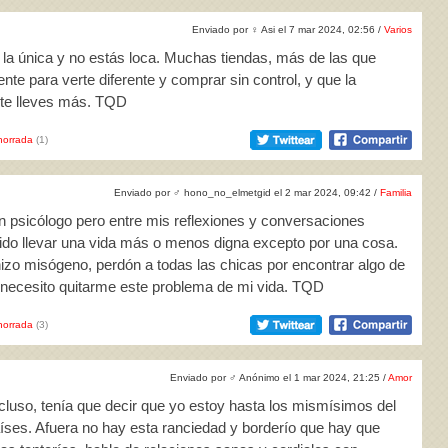
Enviado por
♀
Asi el 7 mar 2024, 02:56 /
Varios
s la única y no estás loca. Muchas tiendas, más de las que
te para verte diferente y comprar sin control, y que la
 te lleves más. TQD
horrada
(1)
Enviado por
♂
hono_no_elmetgid el 2 mar 2024, 09:42 /
Familia
un psicólogo pero entre mis reflexiones y conversaciones
ido llevar una vida más o menos digna excepto por una cosa.
izo misógeno, perdón a todas las chicas por encontrar algo de
é, necesito quitarme este problema de mi vida. TQD
horrada
(3)
Enviado por
♂
Anónimo el 1 mar 2024, 21:25 /
Amor
cluso, tenía que decir que yo estoy hasta los mismísimos del
íses. Afuera no hay esta ranciedad y borderío que hay que