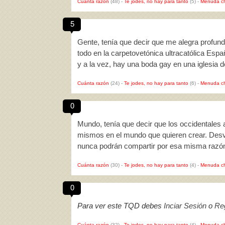
Cuánta razón
(48)
-
Te jodes, no hay para tanto
(5)
-
Menuda c
5
Gente, tenía que decir que me alegra profun
todo en la carpetovetónica ultracatólica Es
y a la vez, hay una boda gay en una iglesia
Cuánta razón
(24)
-
Te jodes, no hay para tanto
(6)
-
Menuda c
0
Mundo, tenía que decir que los occidentales a
mismos en el mundo que quieren crear. Desval
nunca podrán compartir por esa misma razón
Cuánta razón
(30)
-
Te jodes, no hay para tanto
(4)
-
Menuda c
0
Para ver este TQD debes
Inciar Sesión
o
Reg
Cuánta razón
(32)
-
Te jodes, no hay para tanto
(4)
-
Menuda c