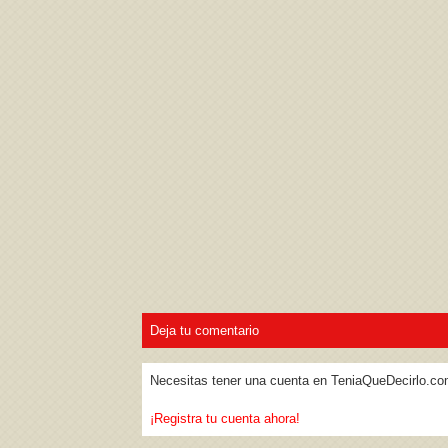
Acepto los
Términos de uso
,
Política de pr
Deja tu comentario
Necesitas tener una cuenta en TeniaQueDecirlo.co
¡Registra tu cuenta ahora!