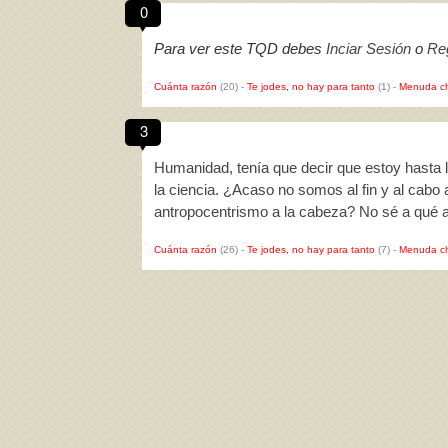
0
Para ver este TQD debes
Inciar Sesión
o
Reg
Cuánta razón
(20)
-
Te jodes, no hay para tanto
(1)
-
Menuda c
3
Humanidad, tenía que decir que estoy hasta la
la ciencia. ¿Acaso no somos al fin y al cabo 
antropocentrismo a la cabeza? No sé a qué a
Cuánta razón
(26)
-
Te jodes, no hay para tanto
(7)
-
Menuda c