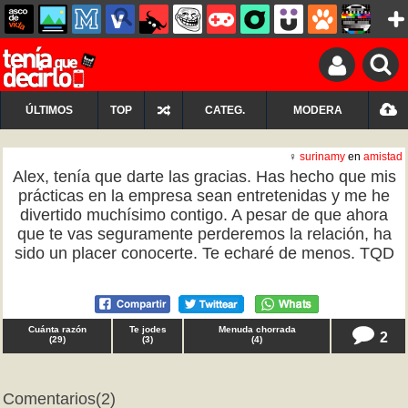
ÚLTIMOS
TOP
CATEG.
MODERA
♀
surinamy
en
amistad
Alex, tenía que darte las gracias. Has hecho que mis
prácticas en la empresa sean entretenidas y me he
divertido muchísimo contigo. A pesar de que ahora
que te vas seguramente perderemos la relación, ha
sido un placer conocerte. Te echaré de menos. TQD
Cuánta razón
Te jodes
Menuda chorrada
2
(
29
)
(
3
)
(
4
)
Comentarios
(2)