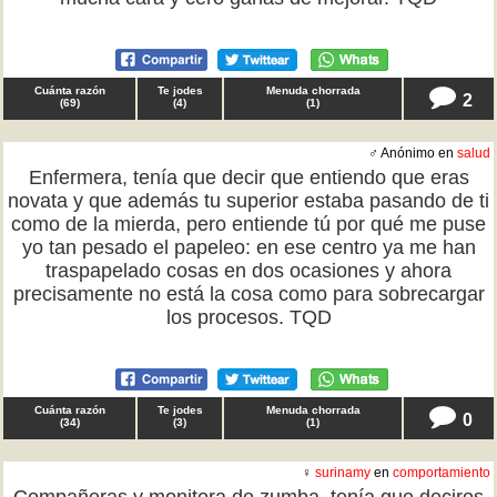
Cuánta razón
Te jodes
Menuda chorrada
2
(
69
)
(
4
)
(
1
)
♂ Anónimo en
salud
Enfermera, tenía que decir que entiendo que eras
novata y que además tu superior estaba pasando de ti
como de la mierda, pero entiende tú por qué me puse
yo tan pesado el papeleo: en ese centro ya me han
traspapelado cosas en dos ocasiones y ahora
precisamente no está la cosa como para sobrecargar
los procesos. TQD
Cuánta razón
Te jodes
Menuda chorrada
0
(
34
)
(
3
)
(
1
)
♀
surinamy
en
comportamiento