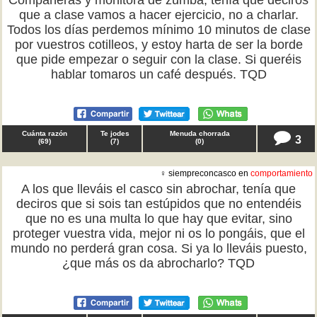
Compañeras y monitora de zumba, tenía que deciros
que a clase vamos a hacer ejercicio, no a charlar.
Todos los días perdemos mínimo 10 minutos de clase
por vuestros cotilleos, y estoy harta de ser la borde
que pide empezar o seguir con la clase. Si queréis
hablar tomaros un café después. TQD
Cuánta razón
Te jodes
Menuda chorrada
3
(
69
)
(
7
)
(
0
)
♀ siempreconcasco en
comportamiento
A los que lleváis el casco sin abrochar, tenía que
deciros que si sois tan estúpidos que no entendéis
que no es una multa lo que hay que evitar, sino
proteger vuestra vida, mejor ni os lo pongáis, que el
mundo no perderá gran cosa. Si ya lo lleváis puesto,
¿que más os da abrocharlo? TQD