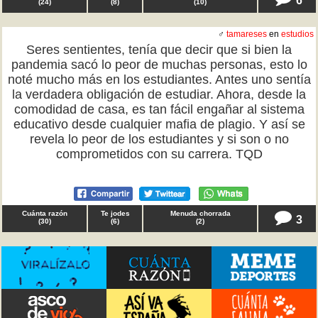
(
24
)
(
8
)
(
10
)
♂
tamareses
en
estudios
Seres sentientes, tenía que decir que si bien la
pandemia sacó lo peor de muchas personas, esto lo
noté mucho más en los estudiantes. Antes uno sentía
la verdadera obligación de estudiar. Ahora, desde la
comodidad de casa, es tan fácil engañar al sistema
educativo desde cualquier mafia de plagio. Y así se
revela lo peor de los estudiantes y si son o no
comprometidos con su carrera. TQD
Cuánta razón
Te jodes
Menuda chorrada
3
(
30
)
(
6
)
(
2
)