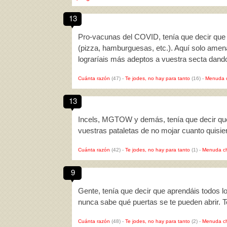
13
Pro-vacunas del COVID, tenía que decir que 
(pizza, hamburguesas, etc.). Aquí solo amen
lograríais más adeptos a vuestra secta dan
Cuánta razón
(47)
-
Te jodes, no hay para tanto
(16)
-
Menuda 
13
Incels, MGTOW y demás, tenía que decir que h
vuestras pataletas de no mojar cuanto quisie
Cuánta razón
(42)
-
Te jodes, no hay para tanto
(1)
-
Menuda c
9
Gente, tenía que decir que aprendáis todos l
nunca sabe qué puertas se te pueden abrir. T
Cuánta razón
(48)
-
Te jodes, no hay para tanto
(2)
-
Menuda c