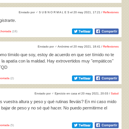
Enviado por
♂
S U B N O R M A L E S el 20 may 2021, 17:21 /
Reflexiones
istrarte
.
chorrada
(18)
Enviado por
♂
Anónimo el 20 may 2021, 18:41 /
Reflexiones
omo tímido que soy, estoy de acuerdo en que ser tímido no te
la apatía con la maldad. Hay extrovertidos muy "empáticos"
 TQD
horrada
(2)
Enviado por
♂
Ejercicio en casa el 20 may 2021, 20:03 /
Salud
es vuestra altura y peso y qué rutinas lleváis? En mi caso mido
bajar de peso y no sé qué hacer. No puedo permitirme el
horrada
(5)