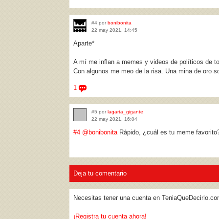
#4 por
bonibonita
22 may 2021, 14:45
Aparte*
A mí me inflan a memes y videos de políticos de to
Con algunos me meo de la risa. Una mina de oro so
1
#5 por
lagarta_gigante
22 may 2021, 16:04
#4
@bonibonita
Rápido, ¿cuál es tu meme favorito
Deja tu comentario
Necesitas tener una cuenta en TeniaQueDecirlo.co
¡Registra tu cuenta ahora!