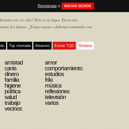
Regístrate
o
INICIAR SESIÓN
exiones en voz alta? Éste es tu lugar. Envía tus
pinan los demás. ¿Tienes razón o deberías tomártelo con
rdo
Top chorrada
Aleatorio
Enviar TQD
Moderar
amistad
amor
canis
comportamiento
dinero
estudios
familia
friki
higiene
música
política
reflexiones
salud
televisión
trabajo
varios
vecinos