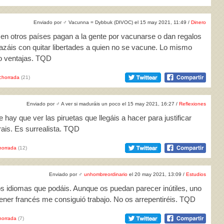
Enviado por
♂
Vacunna = Dybbuk (DIVOC) el 15 may 2021, 11:49 /
Dinero
en otros países pagan a la gente por vacunarse o dan regalos
azáis con quitar libertades a quien no se vacune. Lo mismo
do ventajas. TQD
chorrada
(21)
Enviado por
♂
A ver si maduráis un poco el 15 may 2021, 16:27 /
Reflexiones
ay que ver las piruetas que llegáis a hacer para justificar
rais. Es surrealista. TQD
horrada
(12)
Enviado por
♂
unhombreordinario
el 20 may 2021, 13:09 /
Estudios
os idiomas que podáis. Aunque os puedan parecer inútiles, uno
ener francés me consiguió trabajo. No os arrepentiréis. TQD
horrada
(7)