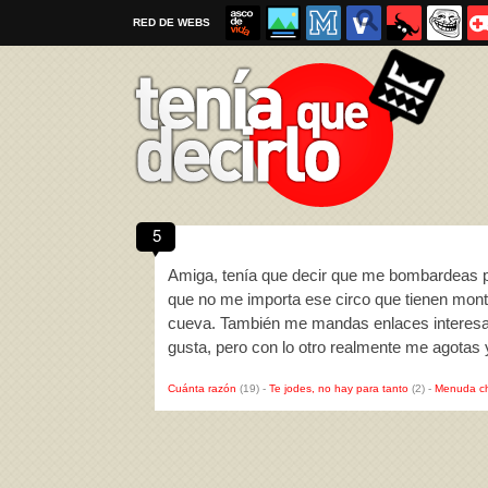
RED DE WEBS
5
Por favor, respeta las
reglas al enviar un TQD
Amiga, tenía que decir que me bombardeas po
que no me importa ese circo que tienen mont
cueva. También me mandas enlaces interesa
gusta, pero con lo otro realmente me agotas 
Cuánta razón
(19)
-
Te jodes, no hay para tanto
(2)
-
Menuda c