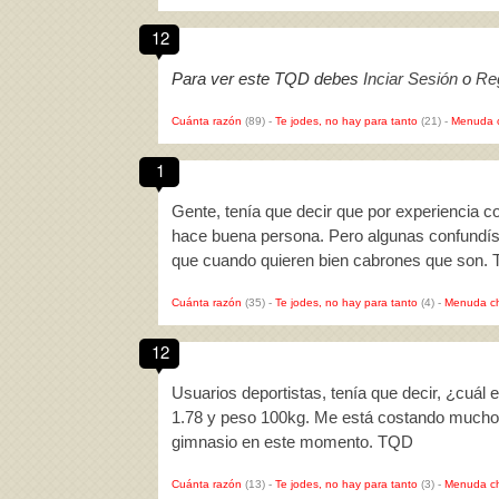
12
Para ver este TQD debes
Inciar Sesión
o
Reg
Cuánta razón
(89)
-
Te jodes, no hay para tanto
(21)
-
Menuda 
1
Gente, tenía que decir que por experiencia c
hace buena persona. Pero algunas confundís 
que cuando quieren bien cabrones que son.
Cuánta razón
(35)
-
Te jodes, no hay para tanto
(4)
-
Menuda c
12
Usuarios deportistas, tenía que decir, ¿cuál 
1.78 y peso 100kg. Me está costando mucho 
gimnasio en este momento. TQD
Cuánta razón
(13)
-
Te jodes, no hay para tanto
(3)
-
Menuda c