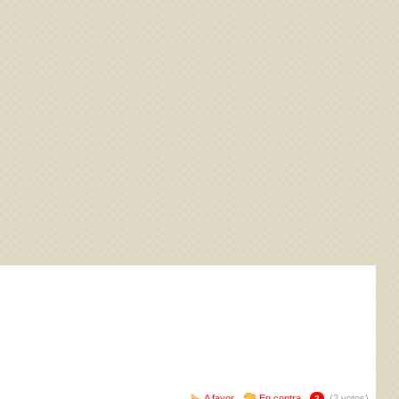
A favor
En contra
(2 votos)
2