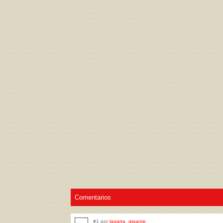
Acepto los
Términos de uso
,
Política de pr
Comentarios
#1 por
lagarta_gigante