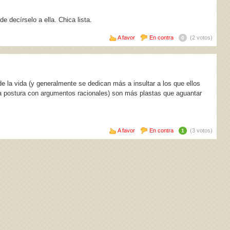
e decírselo a ella. Chica lista.
A favor
En contra
(2 votos)
0
e la vida (y generalmente se dedican más a insultar a los que ellos
a postura con argumentos racionales) son más plastas que aguantar
A favor
En contra
(3 votos)
1