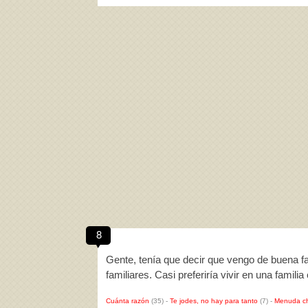
8
Gente, tenía que decir que vengo de buena fa
familiares. Casi preferiría vivir en una fam
Cuánta razón
(35)
-
Te jodes, no hay para tanto
(7)
-
Menuda c