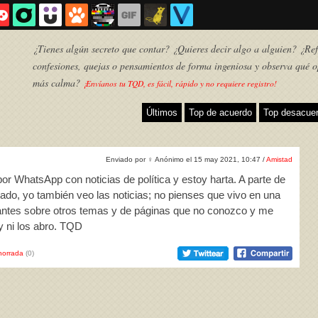
¿Tienes algún secreto que contar? ¿Quieres decir algo a alguien? ¿Refl
confesiones, quejas o pensamientos de forma ingeniosa y observa qué o
más calma?
¡Envíanos tu TQD, es fácil, rápido y no requiere registro!
Últimos
Top de acuerdo
Top desacue
Enviado por
♀
Anónimo el 15 may 2021, 10:47 /
Amistad
r WhatsApp con noticias de política y estoy harta. A parte de
ado, yo también veo las noticias; no pienses que vivo en una
ntes sobre otros temas y de páginas que no conozco y me
y ni los abro. TQD
TQD
horrada
(0)