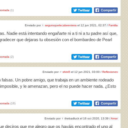
horrada
(1)
Enviado por
♀
seguroquelecabeentera
el 12 jun 2021, 02:37 /
Familia
as. Nadie está intentando engañarte ni a ti ni a tu padre así que,
 agradecer que dejaras tu obsesión con el bombardeo de Pearl
horrada
(2)
Enviado por
♂
shini5
el 12 jun 2021, 03:00 /
Reflexiones
an falsas. Un pobre amigo, que trabaja en un ambiente rodeado
 imposible, y le amenazan, pero el no puede hacer nada. ¿Esto
horrada
(16)
Enviado por
♀
thebadluck el 16 oct 2020, 13:39 /
Amor
ue deciros que me alegro que os hayáis encontrado el uno al