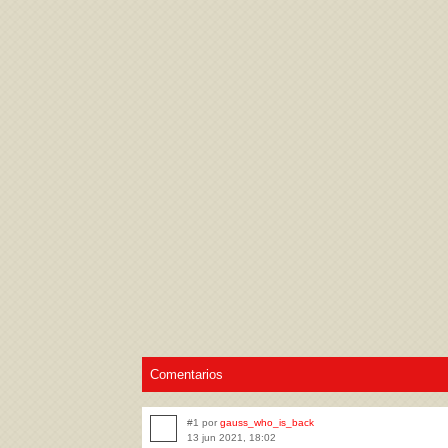
Acepto los
Términos de uso
,
Política de pr
Comentarios
#1 por
gauss_who_is_back
13 jun 2021, 18:02