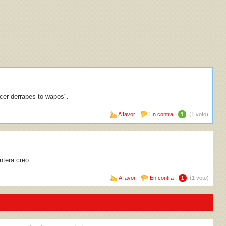
cer derrapes to wapos".
A favor
En contra
(1 voto)
1
ntera creo.
A favor
En contra
(1 voto)
1