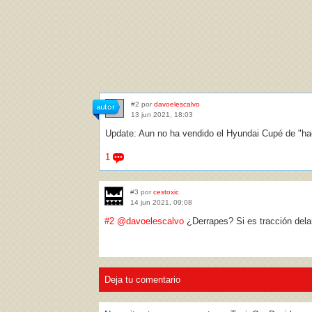
#2 por
davoelescalvo
13 jun 2021, 18:03
Update: Aun no ha vendido el Hyundai Cupé de "ha
1
#3 por
cestoxic
14 jun 2021, 09:08
#2
@davoelescalvo
¿Derrapes? Si es tracción dela
Deja tu comentario