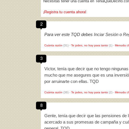
Necesitas tener una cuenta en TeniaQueDecirlo.co
¡Registra tu cuenta ahora!
2
Para ver este TQD debes
Inciar Sesión
o
Reg
Cuánta razón
(31)
-
Te jodes, no hay para tanto
(1)
-
Menuda c
3
Victor, tenía que decir que no tengo ninguna
mucho que me asegures que es una inversió
por arruinarte con ellas. TQD
Cuánta razón
(36)
-
Te jodes, no hay para tanto
(2)
-
Menuda c
8
Gente, tenía que decir que las pensiones de
acercado a sus promesas de campaña y cuán
general. TQD