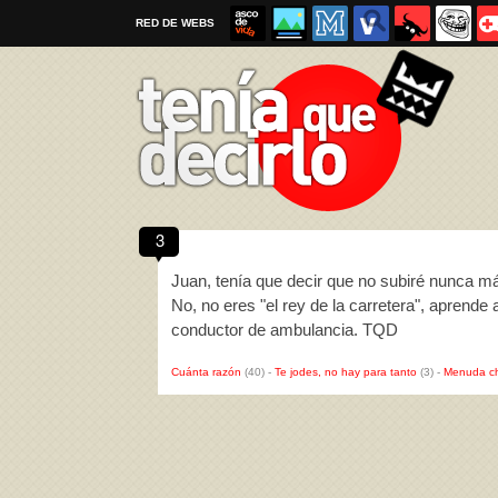
RED DE WEBS
3
Por favor, respeta las
reglas al enviar un TQD
Juan, tenía que decir que no subiré nunca m
No, no eres "el rey de la carretera", aprende
conductor de ambulancia. TQD
Cuánta razón
(40)
-
Te jodes, no hay para tanto
(3)
-
Menuda c