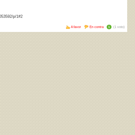
1053592/p/1#2
A favor
En contra
(1 voto)
1