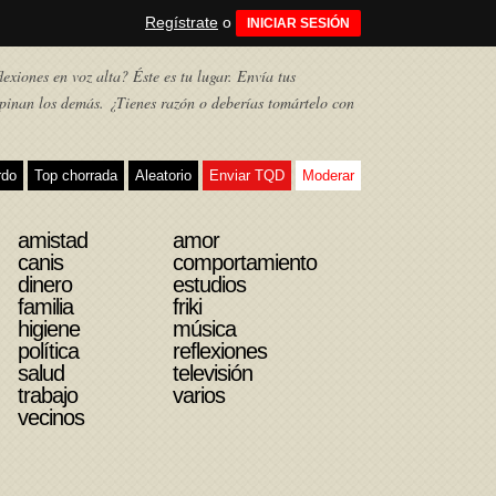
Regístrate
o
INICIAR SESIÓN
exiones en voz alta? Éste es tu lugar. Envía tus
pinan los demás. ¿Tienes razón o deberías tomártelo con
rdo
Top chorrada
Aleatorio
Enviar TQD
Moderar
amistad
amor
canis
comportamiento
dinero
estudios
familia
friki
higiene
música
política
reflexiones
salud
televisión
trabajo
varios
vecinos