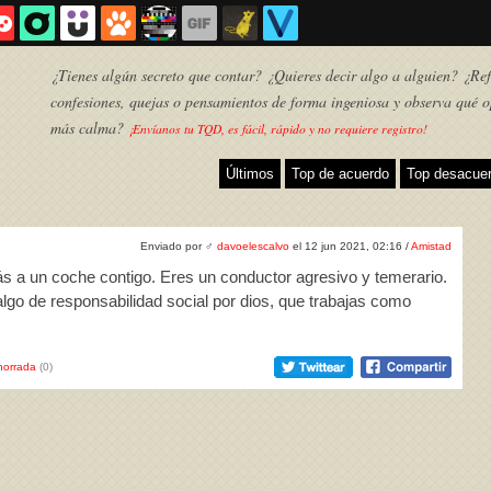
¿Tienes algún secreto que contar? ¿Quieres decir algo a alguien? ¿Refl
confesiones, quejas o pensamientos de forma ingeniosa y observa qué o
más calma?
¡Envíanos tu TQD, es fácil, rápido y no requiere registro!
Últimos
Top de acuerdo
Top desacue
Enviado por
♂
davoelescalvo
el 12 jun 2021, 02:16 /
Amistad
ás a un coche contigo. Eres un conductor agresivo y temerario.
 algo de responsabilidad social por dios, que trabajas como
horrada
(0)
TQD