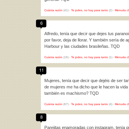
Cuánta razón
(41)
-
Te jodes, no hay para tanto
(2)
-
Menuda c
6
Alfredo, tenía que decir que dejes tus paranoi
por favor, deja de llorar. Y también sería de
Harbour y las ciudades brasileñas. TQD
Cuánta razón
(16)
-
Te jodes, no hay para tanto
(1)
-
Menuda c
11
Mujeres, tenía que decir que dejéis de ser t
de mujeres me ha dicho que le hacen la vida
también es machismo? TQD
Cuánta razón
(67)
-
Te jodes, no hay para tanto
(4)
-
Menuda c
8
Parejitas enamoradas con instagram, tenía q