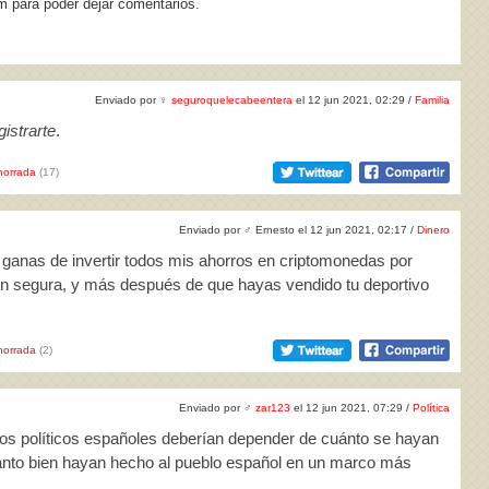
m para poder dejar comentarios.
Enviado por
♀
seguroquelecabeentera
el 12 jun 2021, 02:29 /
Familia
istrarte
.
horrada
(17)
Enviado por
♂
Ernesto el 12 jun 2021, 02:17 /
Dinero
s ganas de invertir todos mis ahorros en criptomonedas por
n segura, y más después de que hayas vendido tu deportivo
horrada
(2)
Enviado por
♂
zar123
el 12 jun 2021, 07:29 /
Política
 los políticos españoles deberían depender de cuánto se hayan
to bien hayan hecho al pueblo español en un marco más