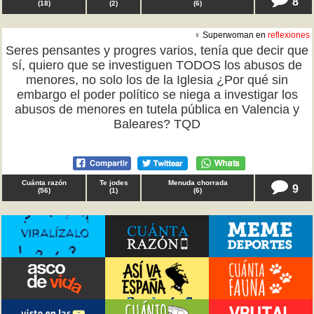
8
(
18
)
(
2
)
(
6
)
♀ Superwoman en
reflexiones
Seres pensantes y progres varios, tenía que decir que
sí, quiero que se investiguen TODOS los abusos de
menores, no solo los de la Iglesia ¿Por qué sin
embargo el poder político se niega a investigar los
abusos de menores en tutela pública en Valencia y
Baleares? TQD
Cuánta razón
Te jodes
Menuda chorrada
9
(
56
)
(
1
)
(
6
)