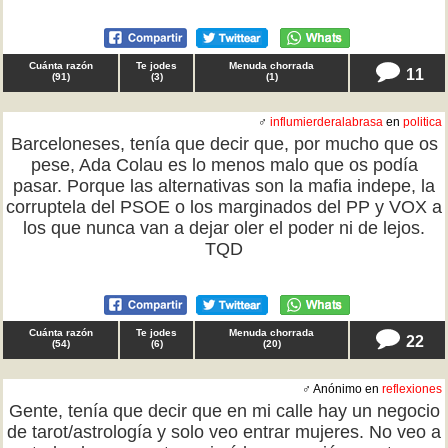
Cuánta razón
Te jodes
Menuda chorrada
11
(
91
)
(
3
)
(
1
)
♂
influmierderalabrasa
en
politica
Barceloneses, tenía que decir que, por mucho que os
pese, Ada Colau es lo menos malo que os podía
pasar. Porque las alternativas son la mafia indepe, la
corruptela del PSOE o los marginados del PP y VOX a
los que nunca van a dejar oler el poder ni de lejos.
TQD
Cuánta razón
Te jodes
Menuda chorrada
22
(
54
)
(
6
)
(
20
)
♂ Anónimo en
reflexiones
Gente, tenía que decir que en mi calle hay un negocio
de tarot/astrología y solo veo entrar mujeres. No veo a