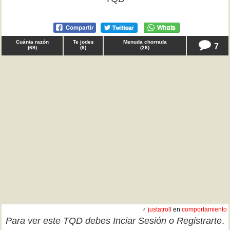
Cuánta razón
Te jodes
Menuda chorrada
7
(
69
)
(
6
)
(
26
)
♂
justatroll
en
comportamiento
Para ver este TQD debes
Inciar Sesión
o
Registrarte
.