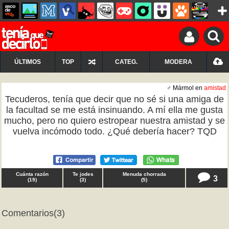
ÚLTIMOS
TOP
CATEG.
MODERA
♂ Mármol en
amistad
Tecuderos, tenía que decir que no sé si una amiga de
la facultad se me está insinuando. A mí ella me gusta
mucho, pero no quiero estropear nuestra amistad y se
vuelva incómodo todo. ¿Qué debería hacer? TQD
Cuánta razón
Te jodes
Menuda chorrada
3
(
19
)
(
3
)
(
5
)
Comentarios
(3)