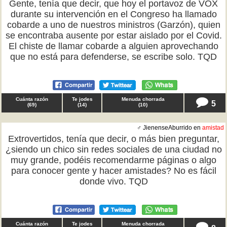
Gente, tenía que decir, que hoy el portavoz de VOX
durante su intervención en el Congreso ha llamado
cobarde a uno de nuestros ministros (Garzón), quien
se encontraba ausente por estar aislado por el Covid.
El chiste de llamar cobarde a alguien aprovechando
que no está para defenderse, se escribe solo. TQD
Cuánta razón
Te jodes
Menuda chorrada
5
(
69
)
(
14
)
(
10
)
♂ JienenseAburrido en
amistad
Extrovertidos, tenía que decir, o más bien preguntar,
¿siendo un chico sin redes sociales de una ciudad no
muy grande, podéis recomendarme páginas o algo
para conocer gente y hacer amistades? No es fácil
donde vivo. TQD
Cuánta razón
Te jodes
Menuda chorrada