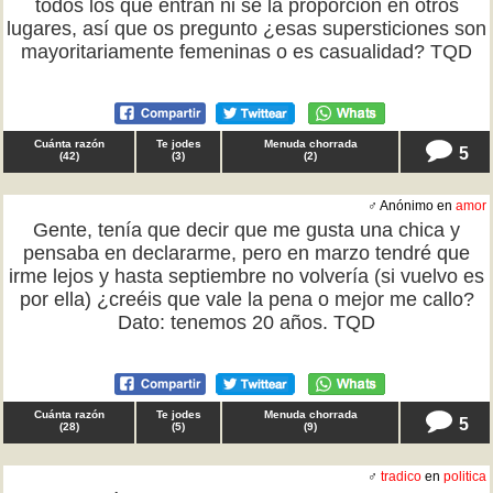
todos los que entran ni sé la proporción en otros
lugares, así que os pregunto ¿esas supersticiones son
mayoritariamente femeninas o es casualidad? TQD
Cuánta razón
Te jodes
Menuda chorrada
5
(
42
)
(
3
)
(
2
)
♂ Anónimo en
amor
Gente, tenía que decir que me gusta una chica y
pensaba en declararme, pero en marzo tendré que
irme lejos y hasta septiembre no volvería (si vuelvo es
por ella) ¿creéis que vale la pena o mejor me callo?
Dato: tenemos 20 años. TQD
Cuánta razón
Te jodes
Menuda chorrada
5
(
28
)
(
5
)
(
9
)
♂
tradico
en
politica