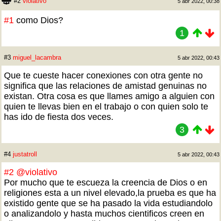
#2
violativo
5 abr 2022, 00:38
#1
como Dios?
1
#3
miguel_lacambra
5 abr 2022, 00:43
Que te cueste hacer conexiones con otra gente no
significa que las relaciones de amistad genuinas no
existan. Otra cosa es que llames amigo a alguien con
quien te llevas bien en el trabajo o con quien solo te
has ido de fiesta dos veces.
3
#4
justatroll
5 abr 2022, 00:43
#2
@violativo
Por mucho que te escueza la creencia de Dios o en
religiones esta a un nivel elevado,la prueba es que ha
existido gente que se ha pasado la vida estudiandolo
o analizandolo y hasta muchos cientificos creen en