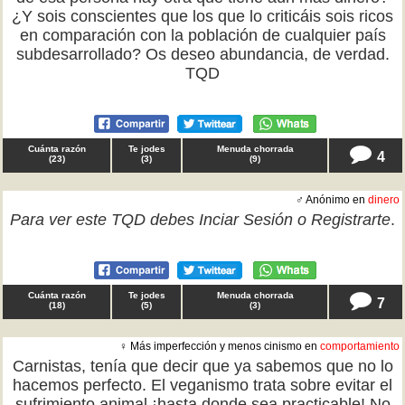
¿Y sois conscientes que los que lo criticáis sois ricos
en comparación con la población de cualquier país
subdesarrollado? Os deseo abundancia, de verdad.
TQD
Cuánta razón
Te jodes
Menuda chorrada
4
(
23
)
(
3
)
(
9
)
♂ Anónimo en
dinero
Para ver este TQD debes
Inciar Sesión
o
Registrarte
.
Cuánta razón
Te jodes
Menuda chorrada
7
(
18
)
(
5
)
(
3
)
♀ Más imperfección y menos cinismo en
comportamiento
Carnistas, tenía que decir que ya sabemos que no lo
hacemos perfecto. El veganismo trata sobre evitar el
sufrimiento animal ¡hasta donde sea practicable! No