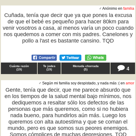
♂ Anónimo en
familia
Cuñada, tenía que decir que ya que pones la excusa
de que el bebé es pequeño para hacer 80km para
venir vosotros a casa, al menos varía un poco cuando
nos quedemos a comer con mis padres. Canelones y
pollo a l'ast es bastante cansino. TQD
Cuánta razón
Te jodes
Menuda chorrada
4
(
19
)
(
19
)
(
5
)
♂ Según mi familia soy despistado, y nada más :( en
amor
Gente, tenía que decir, que me parece absurdo que
en los tiempos de la salud mental bajo mínimos, nos
dediquemos a resaltar sólo los defectos de las
personas que más queremos, como si no hubiera
nada bueno, para hundirlos aún más. Luego los
queremos con alta autoestima y que se coman el
mundo, pero es que somos sus peores enemigos.
Somos cómplices de muchas depresiones. TQD