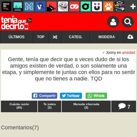
ÚLTIMOS
TOP
CATEG.
MODERA
♂ Jonny en
amistad
Gente, tenía que decir que a veces dudo de si los
amigos existen de verdad, o son solamente una
etapa, y simplemente te juntas con ellos para no sentir
que no tienes a nadie. TQD
Cuánta razón
Te jodes
Menuda chorrada
7
(
40
)
(
3
)
(
3
)
Comentarios
(7)