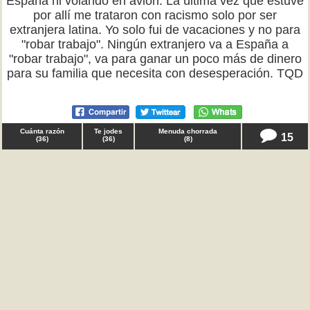
España ni volando en avión. La última vez que estuve
por allí me trataron con racismo solo por ser
extranjera latina. Yo solo fui de vacaciones y no para
"robar trabajo". Ningún extranjero va a España a
"robar trabajo", va para ganar un poco más de dinero
para su familia que necesita con desesperación. TQD
Cuánta razón
Te jodes
Menuda chorrada
15
(
36
)
(
36
)
(
8
)