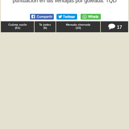
puntuación en las ventajas por goleada. TQD
Cuánta razón
Te jodes
Menuda chorrada
17
(
51
)
(
6
)
(
16
)