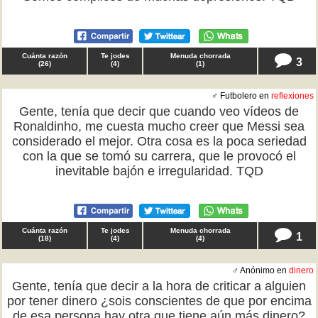
Cuánta razón
Te jodes
Menuda chorrada
3
(
26
)
(
4
)
(
1
)
♂ Futbolero en
reflexiones
Gente, tenía que decir que cuando veo vídeos de
Ronaldinho, me cuesta mucho creer que Messi sea
considerado el mejor. Otra cosa es la poca seriedad
con la que se tomó su carrera, que le provocó el
inevitable bajón e irregularidad. TQD
Cuánta razón
Te jodes
Menuda chorrada
1
(
18
)
(
4
)
(
4
)
♂ Anónimo en
dinero
Gente, tenía que decir a la hora de criticar a alguien
por tener dinero ¿sois conscientes de que por encima
de esa persona hay otra que tiene aún más dinero?