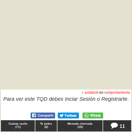
♂
justatroll
en
comportamiento
Para ver este TQD debes
Inciar Sesión
o
Registrarte
.
Cuánta razón
Te jodes
Menuda chorrada
11
(
71
)
(
6
)
(
18
)