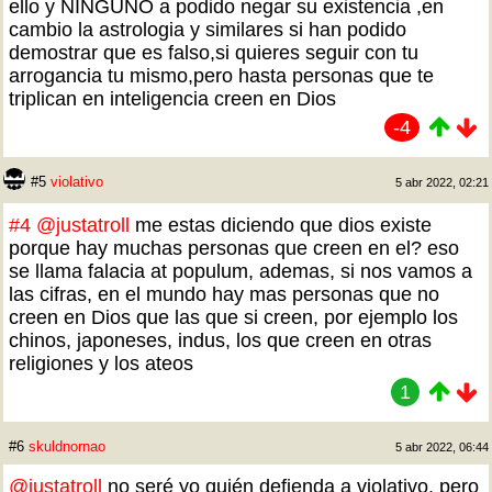
ello y NINGUNO a podido negar su existencia ,en
cambio la astrologia y similares si han podido
demostrar que es falso,si quieres seguir con tu
arrogancia tu mismo,pero hasta personas que te
triplican en inteligencia creen en Dios
-4
#5
violativo
5 abr 2022, 02:21
#4
@justatroll
me estas diciendo que dios existe
porque hay muchas personas que creen en el? eso
se llama falacia at populum, ademas, si nos vamos a
las cifras, en el mundo hay mas personas que no
creen en Dios que las que si creen, por ejemplo los
chinos, japoneses, indus, los que creen en otras
religiones y los ateos
1
#6
skuldnornao
5 abr 2022, 06:44
@justatroll
no seré yo quién defienda a violativo, pero