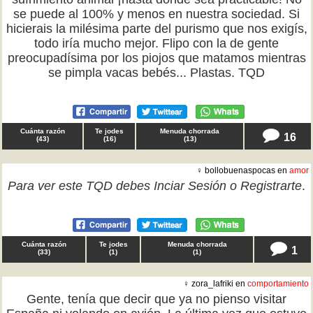
se puede al 100% y menos en nuestra sociedad. Si
hicierais la milésima parte del purismo que nos exigís,
todo iría mucho mejor. Flipo con la de gente
preocupadísima por los piojos que matamos mientras
se pimpla vacas bebés... Plastas. TQD
Cuánta razón
Te jodes
Menuda chorrada
16
(
43
)
(
16
)
(
13
)
♀ bollobuenaspocas en
amor
Para ver este TQD debes
Inciar Sesión
o
Registrarte
.
Cuánta razón
Te jodes
Menuda chorrada
1
(
33
)
(
1
)
(
1
)
♀ zora_lafriki en
comportamiento
Gente, tenía que decir que ya no pienso visitar