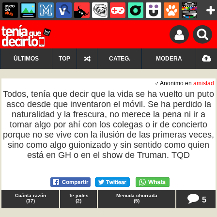
ÚLTIMOS
TOP
CATEG.
MODERA
♂ Anonimo en
amistad
Todos, tenía que decir que la vida se ha vuelto un puto
asco desde que inventaron el móvil. Se ha perdido la
naturalidad y la frescura, no merece la pena ni ir a
tomar algo por ahí con los colegas o ir de concierto
porque no se vive con la ilusión de las primeras veces,
sino como algo guionizado y sin sentido como quien
está en GH o en el show de Truman. TQD
Cuánta razón
Te jodes
Menuda chorrada
5
(
37
)
(
2
)
(
5
)