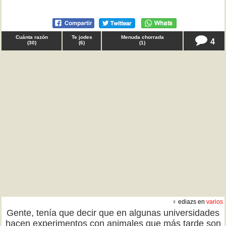
Cuánta razón
Te jodes
Menuda chorrada
4
(
30
)
(
6
)
(
1
)
♀ ediazs en
varios
Gente, tenía que decir que en algunas universidades
hacen experimentos con animales que más tarde son