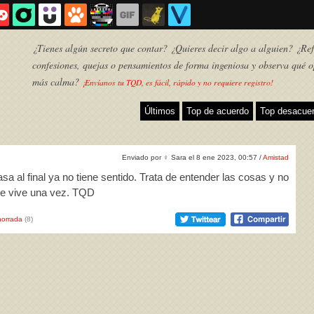
¿Tienes algún secreto que contar? ¿Quieres decir algo a alguien? ¿Refl
confesiones, quejas o pensamientos de forma ingeniosa y observa qué o
más calma?
¡Envíanos tu TQD, es fácil, rápido y no requiere registro!
Últimos
Top de acuerdo
Top desacue
Enviado por
♀
Sara el 8 ene 2023, 00:57 /
Amistad
asa al final ya no tiene sentido. Trata de entender las cosas y no
 se vive una vez. TQD
orrada
(8)
TQD