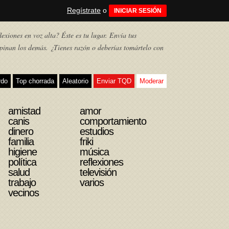
Regístrate
o
INICIAR SESIÓN
exiones en voz alta? Éste es tu lugar. Envía tus
pinan los demás. ¿Tienes razón o deberías tomártelo con
rdo
Top chorrada
Aleatorio
Enviar TQD
Moderar
amistad
amor
canis
comportamiento
dinero
estudios
familia
friki
higiene
música
política
reflexiones
salud
televisión
trabajo
varios
vecinos