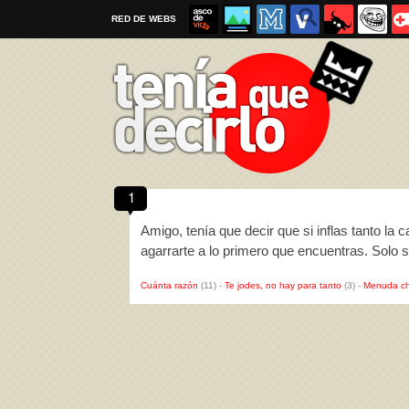
RED DE WEBS
1
Por favor, respeta las
reglas al enviar un TQD
Amigo, tenía que decir que si inflas tanto la c
agarrarte a lo primero que encuentras. Solo
Cuánta razón
(11)
-
Te jodes, no hay para tanto
(3)
-
Menuda ch