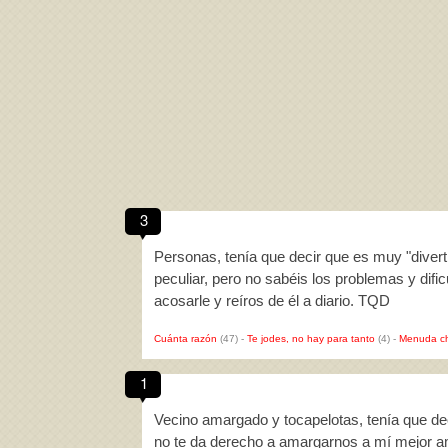
3
Personas, tenía que decir que es muy "diverti
peculiar, pero no sabéis los problemas y difi
acosarle y reíros de él a diario. TQD
Cuánta razón
(47)
-
Te jodes, no hay para tanto
(4)
-
Menuda c
1
Vecino amargado y tocapelotas, tenía que dec
no te da derecho a amargarnos a mí mejor am