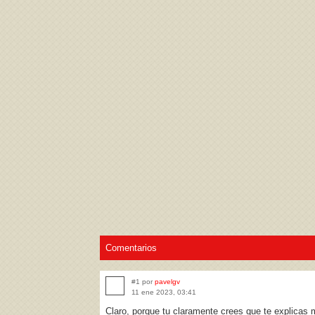
Acepto los
Términos de uso
,
Política de pr
Comentarios
#1 por
pavelgv
11 ene 2023, 03:41
Claro, porque tu claramente crees que te explicas 