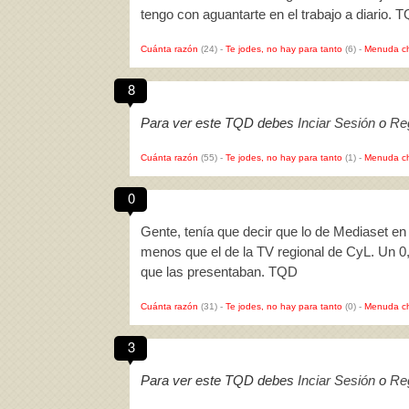
tengo con aguantarte en el trabajo a diario. 
Cuánta razón
(24)
-
Te jodes, no hay para tanto
(6)
-
Menuda c
8
Para ver este TQD debes
Inciar Sesión
o
Reg
Cuánta razón
(55)
-
Te jodes, no hay para tanto
(1)
-
Menuda c
0
Gente, tenía que decir que lo de Mediaset e
menos que el de la TV regional de CyL. Un 0
que las presentaban. TQD
Cuánta razón
(31)
-
Te jodes, no hay para tanto
(0)
-
Menuda c
3
Para ver este TQD debes
Inciar Sesión
o
Reg