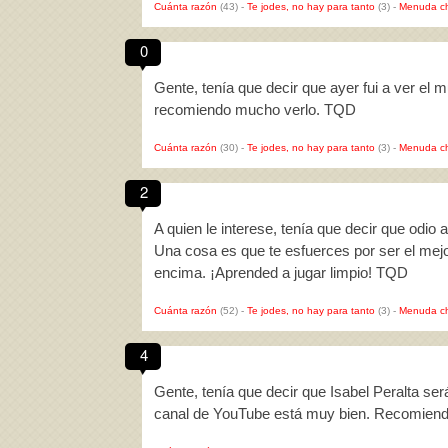
Cuánta razón
(43)
-
Te jodes, no hay para tanto
(3)
-
Menuda c
0
Gente, tenía que decir que ayer fui a ver el
recomiendo mucho verlo. TQD
Cuánta razón
(30)
-
Te jodes, no hay para tanto
(3)
-
Menuda c
2
A quien le interese, tenía que decir que odio
Una cosa es que te esfuerces por ser el mejor
encima. ¡Aprended a jugar limpio! TQD
Cuánta razón
(52)
-
Te jodes, no hay para tanto
(3)
-
Menuda c
4
Gente, tenía que decir que Isabel Peralta será
canal de YouTube está muy bien. Recomien