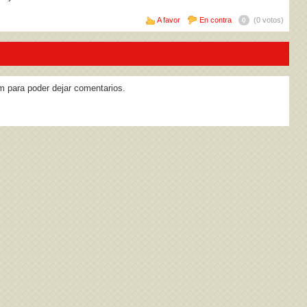
A favor
En contra
(0 votos)
0
m para poder dejar comentarios.