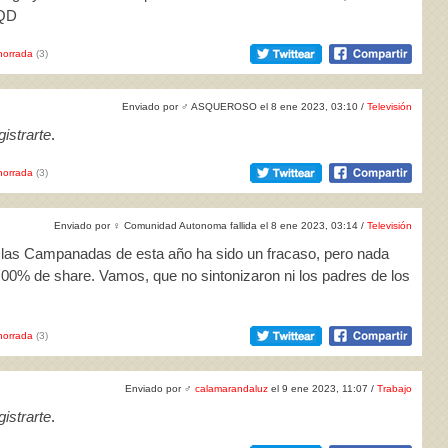
TQD
horrada
(3)
Enviado por
♂
ASQUEROSO el 8 ene 2023, 03:10 /
Televisión
istrarte
.
horrada
(3)
Enviado por
♀
Comunidad Autonoma fallida el 8 ene 2023, 03:14 /
Televisión
n las Campanadas de esta año ha sido un fracaso, pero nada
,00% de share. Vamos, que no sintonizaron ni los padres de los
horrada
(3)
Enviado por
♂
calamarandaluz
el 9 ene 2023, 11:07 /
Trabajo
istrarte
.