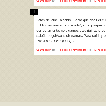
Cuánta razón
(34)
-
Te jodes, no hay para tanto
(8)
-
Menuda c
1
Jetas del cine "ajpaniol", tenía que decir que
público es una americanada", si no porque no 
correctamente, no digamos ya dirigir acto
sabéis seguir/concluir tramas. Para sufrir y
PRODUCTOS QU TQD
Cuánta razón
(56)
-
Te jodes, no hay para tanto
(8)
-
Menuda c