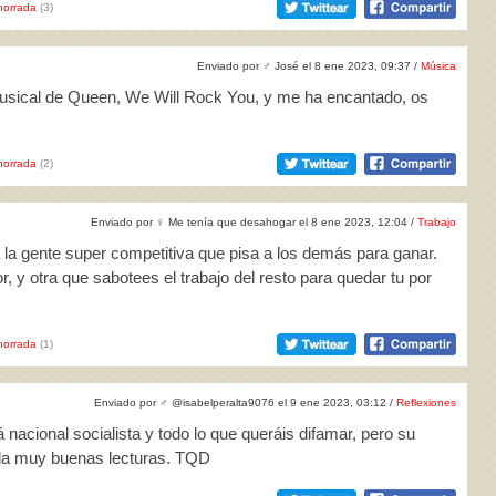
horrada
(3)
Enviado por
♂
José el 8 ene 2023, 09:37 /
Música
 musical de Queen, We Will Rock You, y me ha encantado, os
horrada
(2)
Enviado por
♀
Me tenía que desahogar el 8 ene 2023, 12:04 /
Trabajo
 a la gente super competitiva que pisa a los demás para ganar.
, y otra que sabotees el trabajo del resto para quedar tu por
horrada
(1)
Enviado por
♂
@isabelperalta9076 el 9 ene 2023, 03:12 /
Reflexiones
 nacional socialista y todo lo que queráis difamar, pero su
da muy buenas lecturas. TQD