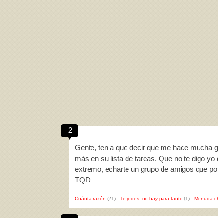
2
Gente, tenía que decir que me hace mucha gr
más en su lista de tareas. Que no te digo yo
extremo, echarte un grupo de amigos que por
TQD
Cuánta razón
(21)
-
Te jodes, no hay para tanto
(1)
-
Menuda c