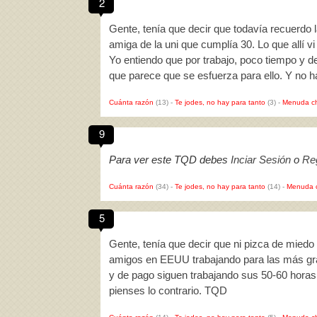
2
Gente, tenía que decir que todavía recuerdo
amiga de la uni que cumplía 30. Lo que allí 
Yo entiendo que por trabajo, poco tiempo y 
que parece que se esfuerza para ello. Y no 
Cuánta razón
(13)
-
Te jodes, no hay para tanto
(3)
-
Menuda c
9
Para ver este TQD debes
Inciar Sesión
o
Reg
Cuánta razón
(34)
-
Te jodes, no hay para tanto
(14)
-
Menuda 
5
Gente, tenía que decir que ni pizca de miedo 
amigos en EEUU trabajando para las más gra
y de pago siguen trabajando sus 50-60 horas
pienses lo contrario. TQD