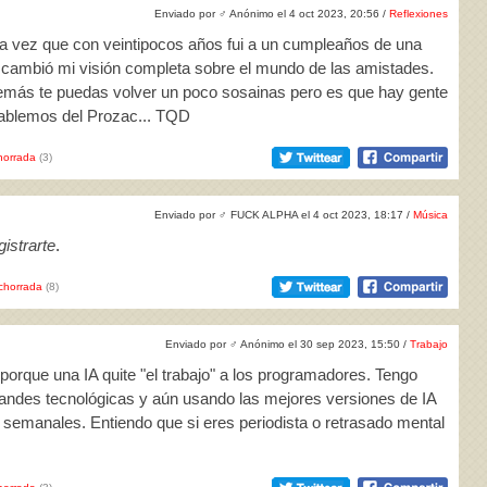
Enviado por
♂
Anónimo el 4 oct 2023, 20:56 /
Reflexiones
 la vez que con veintipocos años fui a un cumpleaños de una
vi cambió mi visión completa sobre el mundo de las amistades.
demás te puedas volver un poco sosainas pero es que hay gente
hablemos del Prozac... TQD
horrada
(3)
Enviado por
♂
FUCK ALPHA el 4 oct 2023, 18:17 /
Música
istrarte
.
chorrada
(8)
Enviado por
♂
Anónimo el 30 sep 2023, 15:50 /
Trabajo
porque una IA quite "el trabajo" a los programadores. Tengo
ndes tecnológicas y aún usando las mejores versiones de IA
 semanales. Entiendo que si eres periodista o retrasado mental