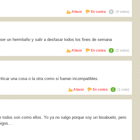
A favor
En contra
(4 votos)
0
er un hermitaño y salir a desfasar todos los fines de semana
A favor
En contra
(2 votos)
2
ticar una cosa o la otra como si fueran incompatibles.
A favor
En contra
(1 voto)
1
 todos son como ellos. Yo ya no salgo porque soy un bisabuelo, pero
igos...