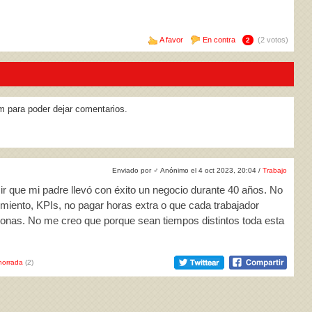
A favor
En contra
(2 votos)
2
m para poder dejar comentarios.
Enviado por
♂
Anónimo el 4 oct 2023, 20:04 /
Trabajo
ir que mi padre llevó con éxito un negocio durante 40 años. No
imiento, KPIs, no pagar horas extra o que cada trabajador
rsonas. No me creo que porque sean tiempos distintos toda esta
horrada
(2)