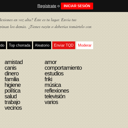
Regístrate
o
INICIAR SESIÓN
exiones en voz alta? Éste es tu lugar. Envía tus
pinan los demás. ¿Tienes razón o deberías tomártelo con
rdo
Top chorrada
Aleatorio
Enviar TQD
Moderar
amistad
amor
canis
comportamiento
dinero
estudios
familia
friki
higiene
música
política
reflexiones
salud
televisión
trabajo
varios
vecinos