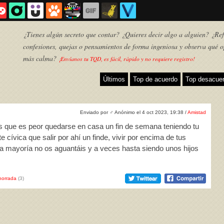
¿Tienes algún secreto que contar? ¿Quieres decir algo a alguien? ¿Refl
confesiones, quejas o pensamientos de forma ingeniosa y observa qué o
más calma?
¡Envíanos tu TQD, es fácil, rápido y no requiere registro!
Últimos
Top de acuerdo
Top desacue
Enviado por
♂
Anónimo el 4 oct 2023, 19:38 /
Amistad
ís que es peor quedarse en casa un fin de semana teniendo tu
 cívica que salir por ahí un finde, vivir por encima de tus
la mayoría no os aguantáis y a veces hasta siendo unos hijos
TQD
horrada
(3)