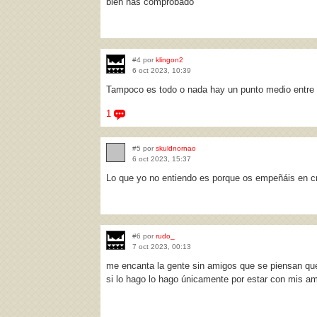
bien has comprobado
#4 por
klingon2
6 oct 2023, 10:39
Tampoco es todo o nada hay un punto medio entre s
1
#5 por
skuldnornao
6 oct 2023, 15:37
Lo que yo no entiendo es porque os empeñáis en cri
#6 por
rudo_
7 oct 2023, 00:13
me encanta la gente sin amigos que se piensan que
si lo hago lo hago únicamente por estar con mis am