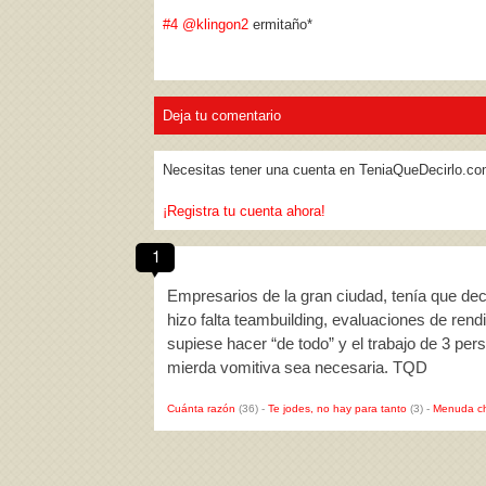
#4
@klingon2
ermitaño*
Deja tu comentario
Necesitas tener una cuenta en TeniaQueDecirlo.co
¡Registra tu cuenta ahora!
1
Empresarios de la gran ciudad, tenía que dec
hizo falta teambuilding, evaluaciones de rend
supiese hacer “de todo” y el trabajo de 3 pe
mierda vomitiva sea necesaria. TQD
Cuánta razón
(36)
-
Te jodes, no hay para tanto
(3)
-
Menuda c