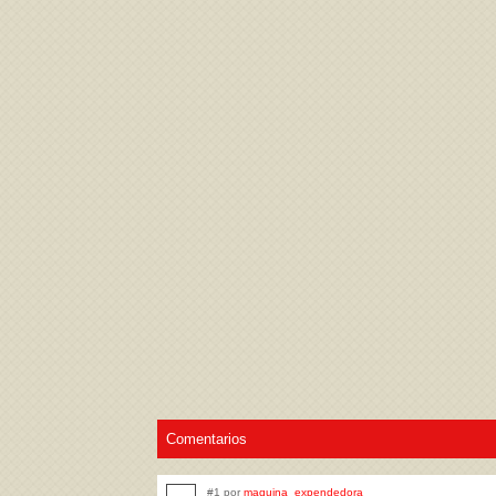
Acepto los
Términos de uso
,
Política de pr
Comentarios
#1 por
maquina_expendedora