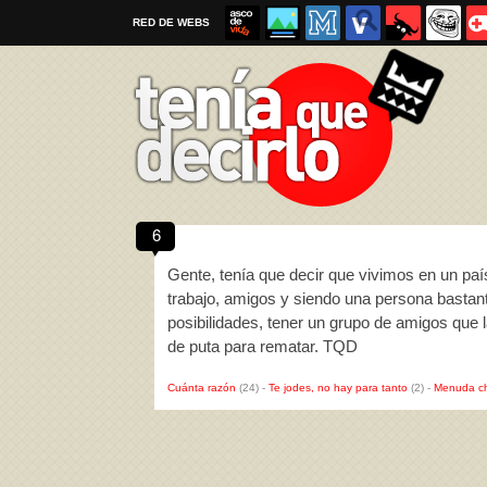
RED DE WEBS
6
Por favor, respeta las
reglas al enviar un TQD
Gente, tenía que decir que vivimos en un pa
trabajo, amigos y siendo una persona bastante
posibilidades, tener un grupo de amigos que 
de puta para rematar. TQD
Cuánta razón
(24)
-
Te jodes, no hay para tanto
(2)
-
Menuda c