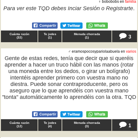
♀ bobobobs en
familia
Para ver este TQD debes
Inciar Sesión
o
Registrarte
.
Cuánta razón
Te jodes
Menuda chorrada
3
(
32
)
(
1
)
(
1
)
♂ eramospocosypariolaabuela en
varios
Gente de estas redes, tenía que decir que si queréis
aprender a hacer un truco hábil con las manos (rotar
una moneda entre los dedos, o girar un bolígrafo)
intentéis aprender primero con vuestra mano no
diestra. Puede sonar contraproducente, pero os
aseguro que lo que aprendéis con vuestra mano
"tonta" automáticamente lo aprendéis con la otra. TQD
Cuánta razón
Te jodes
Menuda chorrada
1
(
12
)
(
4
)
(
3
)