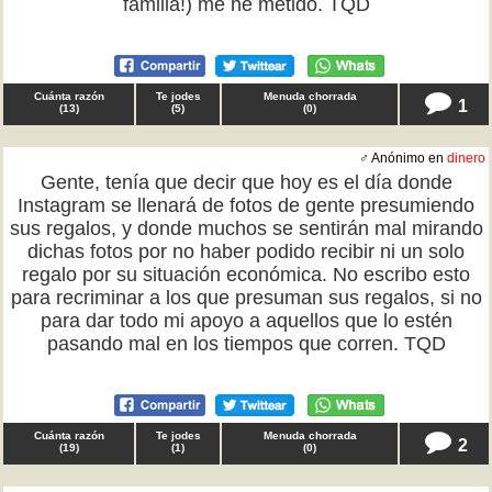
familia!) me he metido. TQD
Cuánta razón
Te jodes
Menuda chorrada
1
(
13
)
(
5
)
(
0
)
♂ Anónimo en
dinero
Gente, tenía que decir que hoy es el día donde
Instagram se llenará de fotos de gente presumiendo
sus regalos, y donde muchos se sentirán mal mirando
dichas fotos por no haber podido recibir ni un solo
regalo por su situación económica. No escribo esto
para recriminar a los que presuman sus regalos, si no
para dar todo mi apoyo a aquellos que lo estén
pasando mal en los tiempos que corren. TQD
Cuánta razón
Te jodes
Menuda chorrada
2
(
19
)
(
1
)
(
0
)