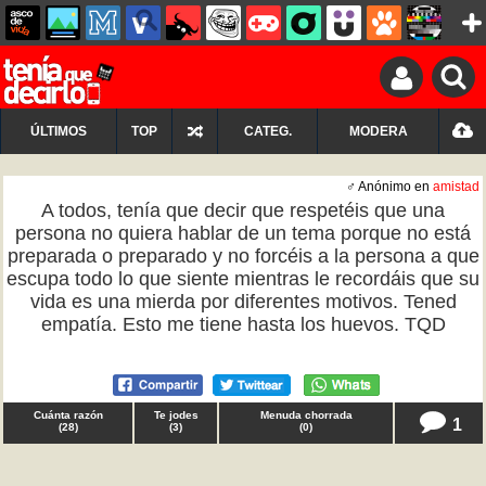
ÚLTIMOS
TOP
CATEG.
MODERA
♂ Anónimo en
amistad
A todos, tenía que decir que respetéis que una
persona no quiera hablar de un tema porque no está
preparada o preparado y no forcéis a la persona a que
escupa todo lo que siente mientras le recordáis que su
vida es una mierda por diferentes motivos. Tened
empatía. Esto me tiene hasta los huevos. TQD
Cuánta razón
Te jodes
Menuda chorrada
1
(
28
)
(
3
)
(
0
)