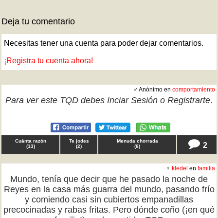
Deja tu comentario
Necesitas tener una cuenta para poder dejar comentarios.
¡Registra tu cuenta ahora!
♂ Anónimo en
comportamiento
Para ver este TQD debes
Inciar Sesión
o
Registrarte
.
Cuánta razón
Te jodes
Menuda chorrada
2
(
13
)
(
2
)
(
6
)
♀
kledel
en
familia
Mundo, tenía que decir que he pasado la noche de
Reyes en la casa más guarra del mundo, pasando frío
y comiendo casi sin cubiertos empanadillas
precocinadas y rabas fritas. Pero dónde coño (¡en qué