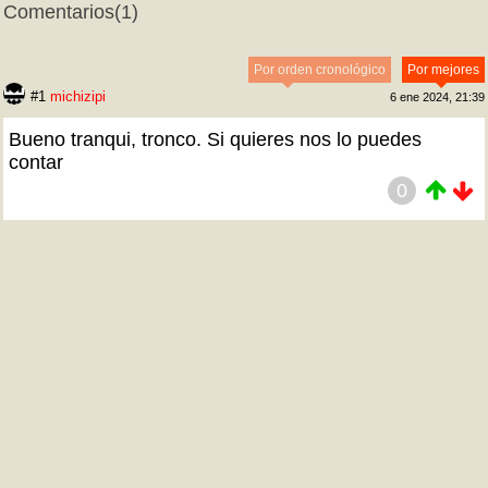
Comentarios
(1)
Por orden cronológico
Por mejores
#1
michizipi
6 ene 2024, 21:39
Bueno tranqui, tronco. Si quieres nos lo puedes
contar
0