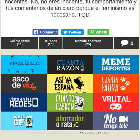
inocentes. No, no eres inocente, tu comportamiento y
tus comentarios dejan claro porque el feminismo es
necesario. TQD
Cuánta razón
Te jodes
Menuda chorrada
4
(
44
)
(
10
)
(
25
)
© teniaquedecirlo.com –
Versión clásica