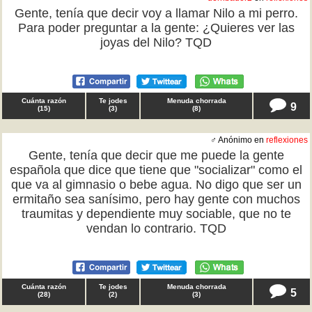
Gente, tenía que decir voy a llamar Nilo a mi perro.
Para poder preguntar a la gente: ¿Quieres ver las
joyas del Nilo? TQD
Cuánta razón
Te jodes
Menuda chorrada
9
(
15
)
(
3
)
(
8
)
♂ Anónimo en
reflexiones
Gente, tenía que decir que me puede la gente
española que dice que tiene que "socializar" como el
que va al gimnasio o bebe agua. No digo que ser un
ermitaño sea sanísimo, pero hay gente con muchos
traumitas y dependiente muy sociable, que no te
vendan lo contrario. TQD
Cuánta razón
Te jodes
Menuda chorrada
5
(
28
)
(
2
)
(
3
)