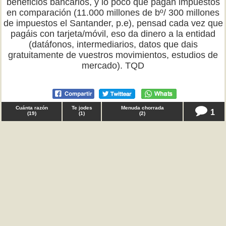
beneficios bancarios, y lo poco que pagan impuestos
en comparación (11.000 millones de bº/ 300 millones
de impuestos el Santander, p.e), pensad cada vez que
pagáis con tarjeta/móvil, eso da dinero a la entidad
(datáfonos, intermediarios, datos que dais
gratuitamente de vuestros movimientos, estudios de
mercado). TQD
Cuánta razón
Te jodes
Menuda chorrada
1
(
19
)
(
1
)
(
2
)