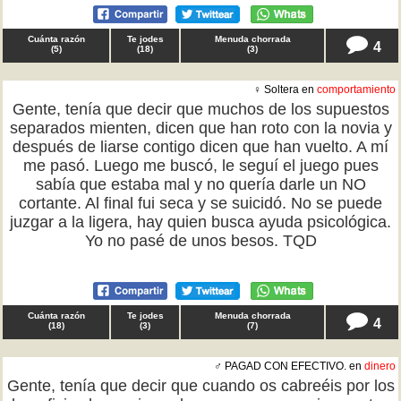
Cuánta razón
Te jodes
Menuda chorrada
4
(
5
)
(
18
)
(
3
)
♀ Soltera en
comportamiento
Gente, tenía que decir que muchos de los supuestos
separados mienten, dicen que han roto con la novia y
después de liarse contigo dicen que han vuelto. A mí
me pasó. Luego me buscó, le seguí el juego pues
sabía que estaba mal y no quería darle un NO
cortante. Al final fui seca y se suicidó. No se puede
juzgar a la ligera, hay quien busca ayuda psicológica.
Yo no pasé de unos besos. TQD
Cuánta razón
Te jodes
Menuda chorrada
4
(
18
)
(
3
)
(
7
)
♂ PAGAD CON EFECTIVO. en
dinero
Gente, tenía que decir que cuando os cabreéis por los