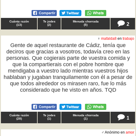
Cuánta razón
Te jodes
Menuda chorrada
2
(
13
)
(
2
)
(
5
)
♀
mafalda8
en
trabajo
Gente de aquel restaurante de Cádiz, tenía que
deciros que gracias a vosotros, todavía creo en las
personas. Que cogierais parte de vuestra comida y
que la compartierais con el pobre hombre que
mendigaba a vuestro lado mientras vuestros hijos
hablaban y jugaban tranquilamente con él a pesar de
que todos alrededor os mirasen raro, fue lo más
considerado que he visto en años. TQD
Cuánta razón
Te jodes
Menuda chorrada
1
(
28
)
(
1
)
(
1
)
♂ Anónimo en
amor