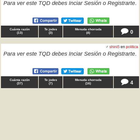
Para ver este TQD debes
Inciar Sesión
o
Registrarte
.
Cuánta razón
Te jodes
Menuda chorrada
0
(
13
)
(
3
)
(
4
)
♂
shini5
en
politica
Para ver este TQD debes
Inciar Sesión
o
Registrarte
.
Cuánta razón
Te jodes
Menuda chorrada
4
(
37
)
(
7
)
(
16
)