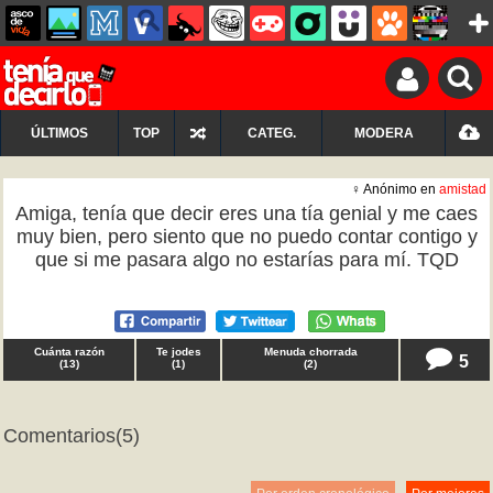
ÚLTIMOS
TOP
CATEG.
MODERA
♀ Anónimo en
amistad
Amiga, tenía que decir eres una tía genial y me caes
muy bien, pero siento que no puedo contar contigo y
que si me pasara algo no estarías para mí. TQD
Cuánta razón
Te jodes
Menuda chorrada
5
(
13
)
(
1
)
(
2
)
Comentarios
(5)