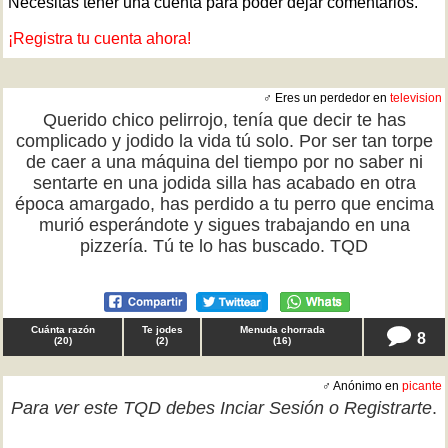
Necesitas tener una cuenta para poder dejar comentarios.
¡Registra tu cuenta ahora!
♂ Eres un perdedor en
television
Querido chico pelirrojo, tenía que decir te has
complicado y jodido la vida tú solo. Por ser tan torpe
de caer a una máquina del tiempo por no saber ni
sentarte en una jodida silla has acabado en otra
época amargado, has perdido a tu perro que encima
murió esperándote y sigues trabajando en una
pizzería. Tú te lo has buscado. TQD
Cuánta razón
Te jodes
Menuda chorrada
8
(
20
)
(
2
)
(
16
)
♂ Anónimo en
picante
Para ver este TQD debes
Inciar Sesión
o
Registrarte
.