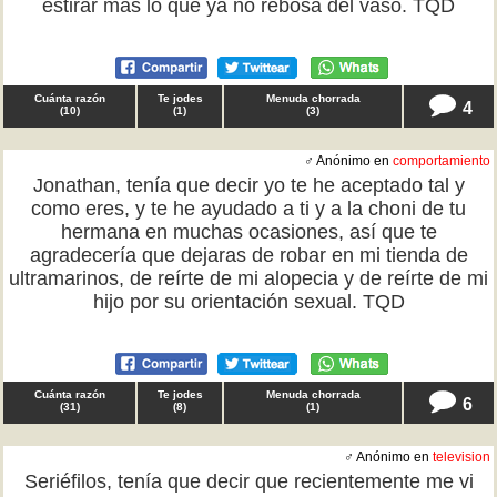
estirar más lo que ya no rebosa del vaso. TQD
Cuánta razón
Te jodes
Menuda chorrada
4
(
10
)
(
1
)
(
3
)
♂ Anónimo en
comportamiento
Jonathan, tenía que decir yo te he aceptado tal y
como eres, y te he ayudado a ti y a la choni de tu
hermana en muchas ocasiones, así que te
agradecería que dejaras de robar en mi tienda de
ultramarinos, de reírte de mi alopecia y de reírte de mi
hijo por su orientación sexual. TQD
Cuánta razón
Te jodes
Menuda chorrada
6
(
31
)
(
8
)
(
1
)
♂ Anónimo en
television
Seriéfilos, tenía que decir que recientemente me vi