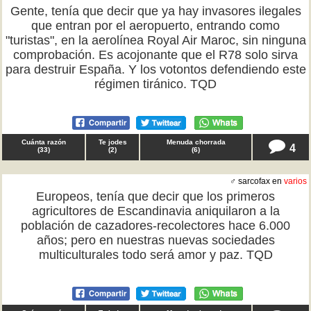
Gente, tenía que decir que ya hay invasores ilegales
que entran por el aeropuerto, entrando como
"turistas", en la aerolínea Royal Air Maroc, sin ninguna
comprobación. Es acojonante que el R78 solo sirva
para destruir España. Y los votontos defendiendo este
régimen tiránico. TQD
Cuánta razón
Te jodes
Menuda chorrada
4
(
33
)
(
2
)
(
6
)
♂ sarcofax en
varios
Europeos, tenía que decir que los primeros
agricultores de Escandinavia aniquilaron a la
población de cazadores-recolectores hace 6.000
años; pero en nuestras nuevas sociedades
multiculturales todo será amor y paz. TQD