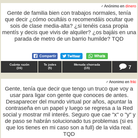
♂ Anónimo en
dinero
Gente de familia bien con trabajos normales, tenía
que decir ¿cómo ocultáis o recomendáis ocultar que
sois de clase media-alta? ¿si tenéis casa propia
mentís y decis que vivis de alquiler? ¿os bajáis en una
parada de metro de un barrio humilde? TQD
Cuánta razón
Te jodes
Menuda chorrada
7
(
16
)
(
5
)
(
15
)
♂ Anonimo en
friki
Gente, tenía que decir que tengo un truco que voy a
usar para ligar con gente que conoces de antes.
Desaparecer del mundo virtual por años, apuntar la
contraseña en un papel y luego se regresa a la Red
social y mostrar mil interés. Seguro que cae "x" o "y" y
de paso se habrán solucionado tus problemas (si es
que los tienes en mi caso son a full) de la vida real.
TQD