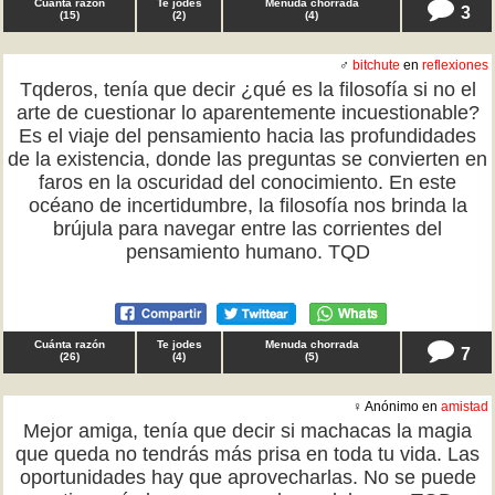
Cuánta razón
Te jodes
Menuda chorrada
3
(
15
)
(
2
)
(
4
)
♂
bitchute
en
reflexiones
Tqderos, tenía que decir ¿qué es la filosofía si no el
arte de cuestionar lo aparentemente incuestionable?
Es el viaje del pensamiento hacia las profundidades
de la existencia, donde las preguntas se convierten en
faros en la oscuridad del conocimiento. En este
océano de incertidumbre, la filosofía nos brinda la
brújula para navegar entre las corrientes del
pensamiento humano. TQD
Cuánta razón
Te jodes
Menuda chorrada
7
(
26
)
(
4
)
(
5
)
♀ Anónimo en
amistad
Mejor amiga, tenía que decir si machacas la magia
que queda no tendrás más prisa en toda tu vida. Las
oportunidades hay que aprovecharlas. No se puede