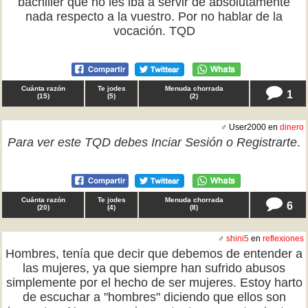
bachiller que no les iba a servir de absolutamente
nada respecto a la vuestro. Por no hablar de la
vocación. TQD
Cuánta razón
Te jodes
Menuda chorrada
1
(
15
)
(
5
)
(
2
)
♂ User2000 en
dinero
Para ver este TQD debes
Inciar Sesión
o
Registrarte
.
Cuánta razón
Te jodes
Menuda chorrada
6
(
20
)
(
4
)
(
8
)
♂
shini5
en
reflexiones
Hombres, tenía que decir que debemos de entender a
las mujeres, ya que siempre han sufrido abusos
simplemente por el hecho de ser mujeres. Estoy harto
de escuchar a "hombres" diciendo que ellos son