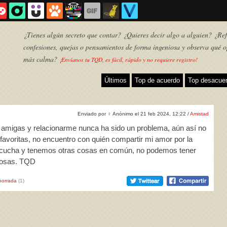
¿Tienes algún secreto que contar? ¿Quieres decir algo a alguien? ¿Refl
confesiones, quejas o pensamientos de forma ingeniosa y observa qué o
más calma?
¡Envíanos tu TQD, es fácil, rápido y no requiere registro!
Últimos
Top de acuerdo
Top desacue
Enviado por
♀
Anónimo el 21 feb 2024, 12:22 /
Amistad
o amigas y relacionarme nunca ha sido un problema, aún así no
 favoritas, no encuentro con quién compartir mi amor por la
 escucha y tenemos otras cosas en común, no podemos tener
cosas. TQD
TQD
horrada
(1)