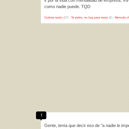
ir por la vida con mentalidad de empresa. Vivi
como nadie puede. TQD
Cuánta razón
(27)
-
Te jodes, no hay para tanto
(2)
-
Menuda c
1
Gente, tenía que decir eso de "a nadie le imp