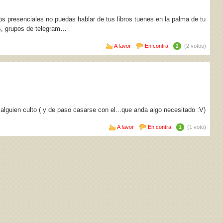
presenciales no puedas hablar de tus libros tuenes en la palma de tu
os, grupos de telegram…
A favor
En contra
(2 votos)
2
 alguien culto ( y de paso casarse con el...que anda algo necesitado :V)
A favor
En contra
(1 voto)
1