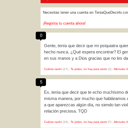
Necesitas tener una cuenta en TeniaQueDecirlo.co
¡Registra tu cuenta ahora!
0
Gente, tenía que decir que mi psiquiatra qui
hecho nunca. ¿Qué espera encontrar? El geni
en sus manos y a Dios gracias que no les 
Cuánta razón
(17)
-
Te jodes, no hay para tanto
(2)
-
Menuda c
5
Ex, tenía que decir que te echo muchísimo 
misma manera, por mucho que habláramos de
a que aparezcas algún día, no siendo tan vio
relación preciosa. TQD
Cuánta razón
(10)
-
Te jodes, no hay para tanto
(7)
-
Menuda c