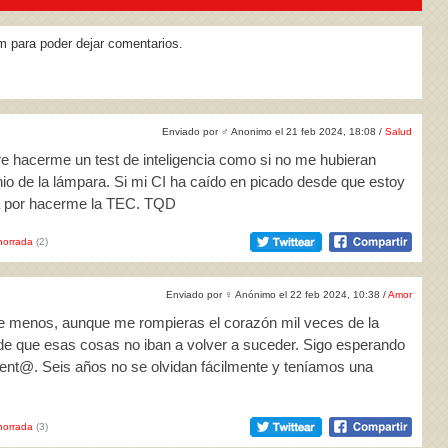
m para poder dejar comentarios.
Enviado por
♂
Anonimo el 21 feb 2024, 18:08 /
Salud
ere hacerme un test de inteligencia como si no me hubieran
o de la lámpara. Si mi CI ha caído en picado desde que estoy
da por hacerme la TEC. TQD
horrada
(2)
Enviado por
♀
Anónimo el 22 feb 2024, 10:38 /
Amor
de menos, aunque me rompieras el corazón mil veces de la
 que esas cosas no iban a volver a suceder. Sigo esperando
lent@. Seis años no se olvidan fácilmente y teníamos una
horrada
(3)