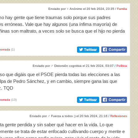
Enviado por
♀
Anónimo el 20 feb 2024, 23:35 /
Familia
ómo hay gente que tiene traumas solo porque sus padres
des erróneas. Vale que hay algunos (una ínfima mayoría) de
inas son maltrato, a veces solo se busca que el hijo no pierda
horrada
(1)
Enviado por
♂
Distorsión cognitiva el 21 feb 2024, 03:07 /
Política
so que digáis que el PSOE pierda todas las elecciones a las
lpa de Pedro Sánchez, y en cambio, siempre gana las que
az. TQD
horrada
(13)
Enviado por
♂
Fuerza a todos ;) el 20 feb 2024, 21:16 /
Reflexiones
ta gente perdida y sin saber qué hacer en la vida. Lo que
lemente se trata de estar enfocado cultivando cuerpo y mente e