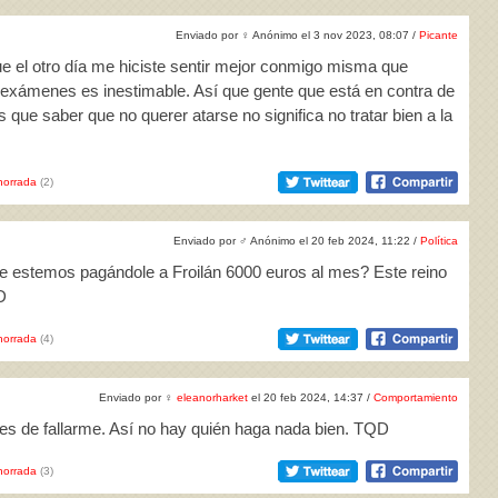
Enviado por
♀
Anónimo el 3 nov 2023, 08:07 /
Picante
e el otro día me hiciste sentir mejor conmigo misma que
s exámenes es inestimable. Así que gente que está en contra de
is que saber que no querer atarse no significa no tratar bien a la
horrada
(2)
Enviado por
♂
Anónimo el 20 feb 2024, 11:22 /
Política
e estemos pagándole a Froilán 6000 euros al mes? Este reino
D
horrada
(4)
Enviado por
♀
eleanorharket
el 20 feb 2024, 14:37 /
Comportamiento
ejes de fallarme. Así no hay quién haga nada bien. TQD
horrada
(3)