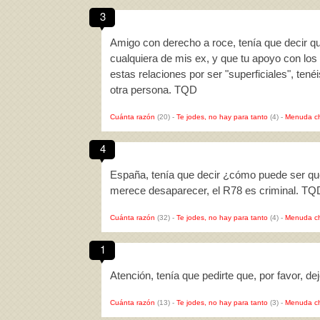
3
Amigo con derecho a roce, tenía que decir qu
cualquiera de mis ex, y que tu apoyo con lo
estas relaciones por ser "superficiales", tené
otra persona. TQD
Cuánta razón
(20)
-
Te jodes, no hay para tanto
(4)
-
Menuda c
4
España, tenía que decir ¿cómo puede ser qu
merece desaparecer, el R78 es criminal. TQ
Cuánta razón
(32)
-
Te jodes, no hay para tanto
(4)
-
Menuda c
1
Atención, tenía que pedirte que, por favor, d
Cuánta razón
(13)
-
Te jodes, no hay para tanto
(3)
-
Menuda c