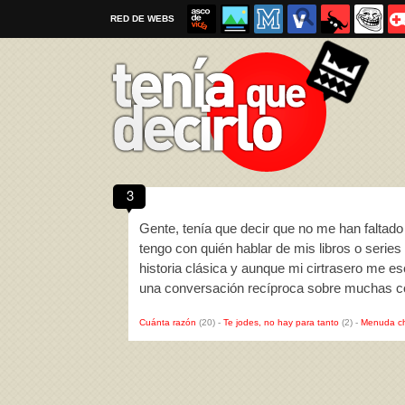
RED DE WEBS
3
Por favor, respeta las
reglas al enviar un TQD
Gente, tenía que decir que no me han faltad
tengo con quién hablar de mis libros o series
historia clásica y aunque mi cirtrasero me
una conversación recíproca sobre muchas 
Cuánta razón
(20)
-
Te jodes, no hay para tanto
(2)
-
Menuda c