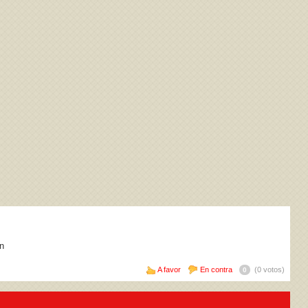
n
A favor
En contra
(0 votos)
0