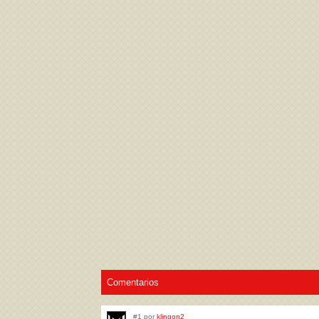
Acepto los
Términos de uso
,
Política de pr
Comentarios
#1 por
klingon2