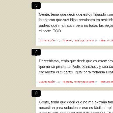
5
Gente, tenía que decir que estoy flipando c
intentaron que sus hijos reculasen en actitu
padres que maltratan, pero no todas las regañ
el norte. TQD
Cuánta razón
(36)
-
Te jodes, no hay para tanto
(4)
-
Menuda c
2
Derechistas, tenía que decir que es asombro
que no se presenta Pedro Sánchez, y sea cu
encabeza él el cartel. Igual para Yolanda Dí
Cuánta razón
(15)
-
Te jodes, no hay para tanto
(4)
-
Menuda c
3
Gente, tenía que decir que no me extraña tan
necesitan para solucionar eso es fácil, simp