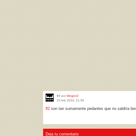
#3 por
klingon2
23 feb 2024, 21:56
#2
son tan sumamente pedantes que no saldría bie
Deja tu comentario