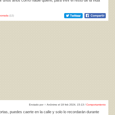
r unos años como nadie quiere, para vivir el resto de la vida
horrada
(12)
Enviado por
♀
Anónimo el 18 feb 2024, 15:13 /
Comportamiento
ortas, puedes caerte en la calle y solo lo recordarán durante