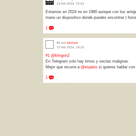
23 feb 2024, 15:41
Estamos en 2024 no en 1980 aunque con tus amigos 
mano un dispositivo donde puedes encontrar t for
1
#2 por
bitchute
23 feb 2024, 18:10
#1
@klingon2
En Telegram solo hay timos y sectas malignas.
Mejor que recurra a
@esjatos
si quieres hablar con
1