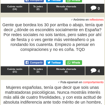
Cuánta razón
Te jodes
Menuda chorrada
0
(
16
)
(
2
)
(
3
)
♂ Anónimo en
reflexiones
Gente que bordea los 30 por arriba o abajo, tenía que
decir ¿dónde os escondéis socialmente en España?
Por redes sociales no sois tantos, pero sales por ahí
de fiesta y o ves gente más veinteañero o ya
rondando los cuarenta. Empiezo a pensar en
conspiraciones y no es coña. TQD
Cuánta razón
Te jodes
Menuda chorrada
4
(
21
)
(
2
)
(
6
)
♂ Puta ejpaniah en
comportamiento
Mujeres españolas, tenía que decir que sois unas
maltratadoras psicológicas. Nunca mostráis interés
más allá de cuatro frivolidades, y con esta actitud de
absoluta indiferencia ante todo mérito de un hombre,