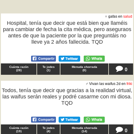
♀ gafas en
salud
Hospital, tenía que decir que está bien que llaméis
para cambiar de fecha la cita médica, pero aseguraos
antes de que la paciente por la que preguntáis no
lleve ya 2 años fallecida. TQD
Cuánta razón
Te jodes
Menuda chorrada
0
(
28
)
(
1
)
(
0
)
♂ Vivan las waifus 2d en
friki
Todos, tenía que decir que gracias a la realidad virtual,
las waifus serán reales y podré casarme con mi diosa.
TQD
Cuánta razón
Te jodes
Menuda chorrada
0
(
19
)
(
4
)
(
14
)