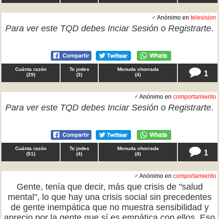
♂ Anónimo en
television
Para ver este TQD debes
Inciar Sesión
o
Registrarte
.
Cuánta razón
Te jodes
Menuda chorrada
1
(
29
)
(
3
)
(
4
)
♂ Anónimo en
comportamiento
Para ver este TQD debes
Inciar Sesión
o
Registrarte
.
Cuánta razón
Te jodes
Menuda chorrada
1
(
51
)
(
4
)
(
4
)
♂ Anónimo en
comportamiento
Gente, tenía que decir, más que crisis de "salud
mental", lo que hay una crisis social sin precedentes
de gente inempática que no muestra sensibilidad y
aprecio por la gente que sí es empática con ellos. Eso