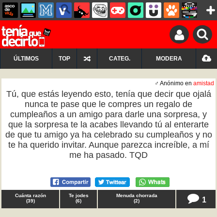
ÚLTIMOS
TOP
CATEG.
MODERA
♂ Anónimo en
amistad
Tú, que estás leyendo esto, tenía que decir que ojalá
nunca te pase que le compres un regalo de
cumpleaños a un amigo para darle una sorpresa, y
que la sorpresa te la acabes llevando tú al enterarte
de que tu amigo ya ha celebrado su cumpleaños y no
te ha querido invitar. Aunque parezca increíble, a mí
me ha pasado. TQD
Cuánta razón
Te jodes
Menuda chorrada
1
(
39
)
(
6
)
(
2
)