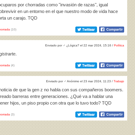
eocuparos por chorradas como "invasión de razas", igual
brevivir en un entorno en el que nuestro modo de vida hace
orta un carajo. TQD
horrada
(10)
Enviado por
♂
¿Lógica? el 22 mar 2024, 15:16 /
Política
istrarte
.
horrada
(4)
Enviado por
♂
Anónimo el 23 mar 2024, 11:23 /
Trabajo
 noticia de que la gen z no habla con sus compañeros boomers.
 creado barreras entre generaciones. ¿Qué va a hablar una
ener hijos, un piso propio con otra que lo tuvo todo? TQD
horrada
(3)