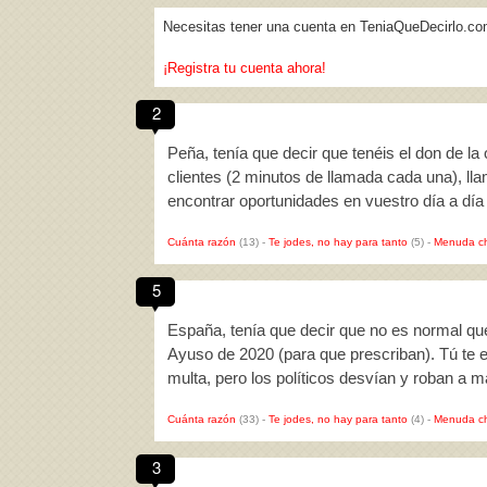
Necesitas tener una cuenta en TeniaQueDecirlo.co
¡Registra tu cuenta ahora!
2
Peña, tenía que decir que tenéis el don de la 
clientes (2 minutos de llamada cada una), llam
encontrar oportunidades en vuestro día a día
Cuánta razón
(13)
-
Te jodes, no hay para tanto
(5)
-
Menuda c
5
España, tenía que decir que no es normal qu
Ayuso de 2020 (para que prescriban). Tú te e
multa, pero los políticos desvían y roban a
Cuánta razón
(33)
-
Te jodes, no hay para tanto
(4)
-
Menuda c
3