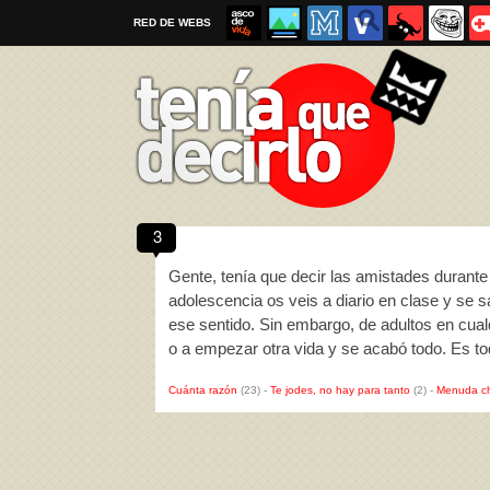
RED DE WEBS
3
Por favor, respeta las
reglas al enviar un TQD
Gente, tenía que decir las amistades durante 
adolescencia os veis a diario en clase y se 
ese sentido. Sin embargo, de adultos en cual
o a empezar otra vida y se acabó todo. Es t
Cuánta razón
(23)
-
Te jodes, no hay para tanto
(2)
-
Menuda c