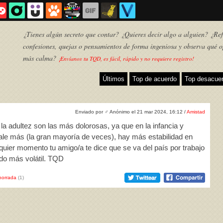
¿Tienes algún secreto que contar? ¿Quieres decir algo a alguien? ¿Refl
confesiones, quejas o pensamientos de forma ingeniosa y observa qué o
más calma?
¡Envíanos tu TQD, es fácil, rápido y no requiere registro!
Últimos
Top de acuerdo
Top desacue
Enviado por
♂
Anónimo el 21 mar 2024, 16:12 /
Amistad
la adultez son las más dolorosas, ya que en la infancia y
sale más (la gran mayoría de veces), hay más estabilidad en
quier momento tu amigo/a te dice que se va del país por trabajo
odo más volátil. TQD
TQD
horrada
(1)