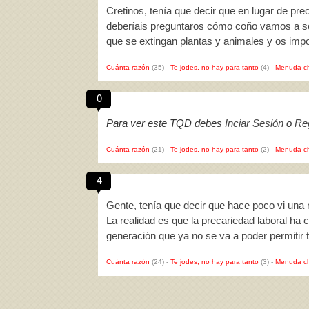
Cretinos, tenía que decir que en lugar de pr
deberíais preguntaros cómo coño vamos a so
que se extingan plantas y animales y os imp
Cuánta razón
(35)
-
Te jodes, no hay para tanto
(4)
-
Menuda c
0
Para ver este TQD debes
Inciar Sesión
o
Reg
Cuánta razón
(21)
-
Te jodes, no hay para tanto
(2)
-
Menuda c
4
Gente, tenía que decir que hace poco vi una
La realidad es que la precariedad laboral ha
generación que ya no se va a poder permitir t
Cuánta razón
(24)
-
Te jodes, no hay para tanto
(3)
-
Menuda c