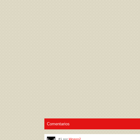
Acepto los
Términos de uso
,
Política de pr
Comentarios
#1 por
klingon2