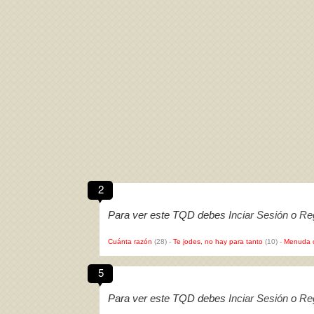
2
Para ver este TQD debes
Inciar Sesión
o
Reg
Cuánta razón
(28)
-
Te jodes, no hay para tanto
(10)
-
Menuda 
5
Para ver este TQD debes
Inciar Sesión
o
Reg