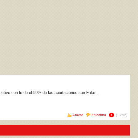
petitivo con lo de el 99% de las aportaciones son Fake…
A favor
En contra
(1 voto)
1