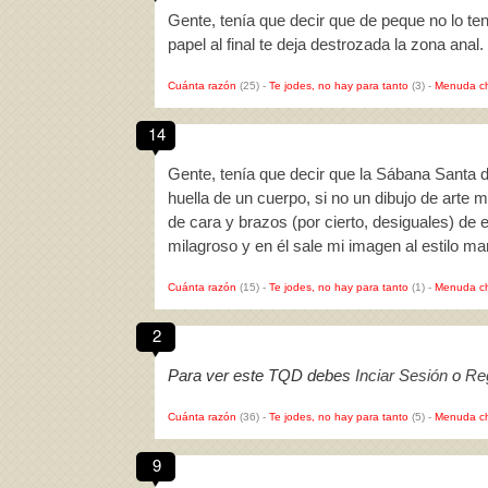
Gente, tenía que decir que de peque no lo ten
papel al final te deja destrozada la zona ana
Cuánta razón
(25)
-
Te jodes, no hay para tanto
(3)
-
Menuda c
14
Gente, tenía que decir que la Sábana Santa d
huella de un cuerpo, si no un dibujo de arte 
de cara y brazos (por cierto, desiguales) de
milagroso y en él sale mi imagen al estilo 
Cuánta razón
(15)
-
Te jodes, no hay para tanto
(1)
-
Menuda c
2
Para ver este TQD debes
Inciar Sesión
o
Reg
Cuánta razón
(36)
-
Te jodes, no hay para tanto
(5)
-
Menuda c
9