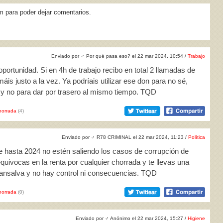
m para poder dejar comentarios.
Enviado por
♂
Por qué pasa eso? el 22 mar 2024, 10:54 /
Trabajo
oportunidad. Si en 4h de trabajo recibo en total 2 llamadas de
áis justo a la vez. Ya podríais utilizar ese don para no sé,
 y no para dar por trasero al mismo tiempo. TQD
horrada
(4)
Enviado por
♂
R78 CRIMINAL el 22 mar 2024, 11:23 /
Política
e hasta 2024 no estén saliendo los casos de corrupción de
quivocas en la renta por cualquier chorrada y te llevas una
 mansalva y no hay control ni consecuencias. TQD
horrada
(0)
Enviado por
♂
Anónimo el 22 mar 2024, 15:27 /
Higiene