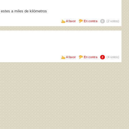
estes a miles de kilómetros
A favor
En contra
(2 votos)
0
A favor
En contra
(4 votos)
2