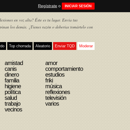
Regístrate
o
INICIAR SESIÓN
exiones en voz alta? Éste es tu lugar. Envía tus
pinan los demás. ¿Tienes razón o deberías tomártelo con
rdo
Top chorrada
Aleatorio
Enviar TQD
Moderar
amistad
amor
canis
comportamiento
dinero
estudios
familia
friki
higiene
música
política
reflexiones
salud
televisión
trabajo
varios
vecinos