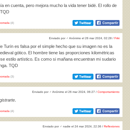
ía en cuenta, pero mejora mucho la vida tener bidé. El rollo de
l. TQD
horrada
(4)
Enviado por
♂
Anónimo el 26 mar 2024, 02:28 /
Friki
e Turín es falsa por el simple hecho que su imagen no es la
medieval gótico. El hombre tiene las proporciones kilométricas
 ese estilo artístico. Es como si mañana encuentran mi sudario
manga. TQD
horrada
(3)
Enviado por
♂
Anónimo el 26 mar 2024, 06:27 /
Comportamiento
istrarte
.
horrada
(4)
Enviado por
♂
nadie el 24 mar 2024, 22:36 /
Reflexiones