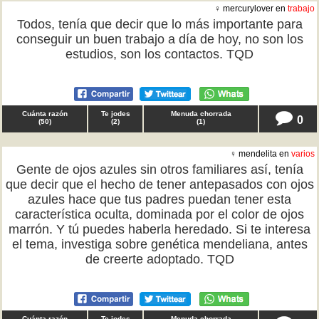
♀ mercurylover en
trabajo
Todos, tenía que decir que lo más importante para
conseguir un buen trabajo a día de hoy, no son los
estudios, son los contactos. TQD
Cuánta razón
Te jodes
Menuda chorrada
0
(
50
)
(
2
)
(
1
)
♀ mendelita en
varios
Gente de ojos azules sin otros familiares así, tenía
que decir que el hecho de tener antepasados con ojos
azules hace que tus padres puedan tener esta
característica oculta, dominada por el color de ojos
marrón. Y tú puedes haberla heredado. Si te interesa
el tema, investiga sobre genética mendeliana, antes
de creerte adoptado. TQD
Cuánta razón
Te jodes
Menuda chorrada