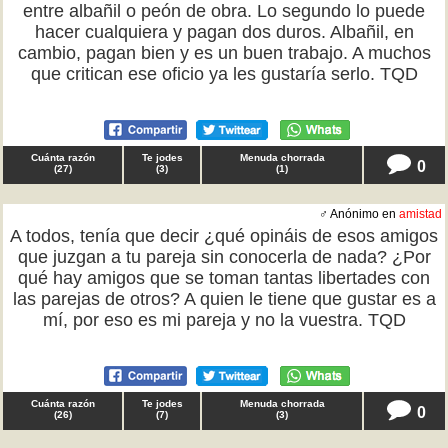
entre albañil o peón de obra. Lo segundo lo puede
hacer cualquiera y pagan dos duros. Albañil, en
cambio, pagan bien y es un buen trabajo. A muchos
que critican ese oficio ya les gustaría serlo. TQD
Cuánta razón
Te jodes
Menuda chorrada
0
(
27
)
(
3
)
(
1
)
♂ Anónimo en
amistad
A todos, tenía que decir ¿qué opináis de esos amigos
que juzgan a tu pareja sin conocerla de nada? ¿Por
qué hay amigos que se toman tantas libertades con
las parejas de otros? A quien le tiene que gustar es a
mí, por eso es mi pareja y no la vuestra. TQD
Cuánta razón
Te jodes
Menuda chorrada
0
(
26
)
(
7
)
(
3
)