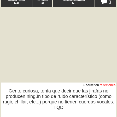
3
(
32
)
(
1
)
(
2
)
♀ serket en
reflexiones
Gente curiosa, tenía que decir que las jirafas no
producen ningún tipo de ruido característico (como
rugir, chillar, etc...) porque no tienen cuerdas vocales.
TQD