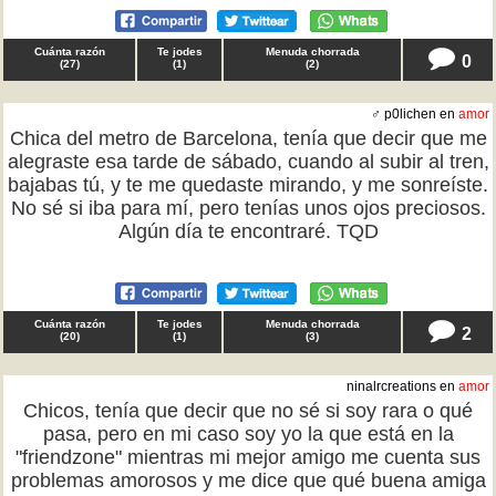
Cuánta razón
Te jodes
Menuda chorrada
0
(
27
)
(
1
)
(
2
)
♂ p0lichen en
amor
Chica del metro de Barcelona, tenía que decir que me
alegraste esa tarde de sábado, cuando al subir al tren,
bajabas tú, y te me quedaste mirando, y me sonreíste.
No sé si iba para mí, pero tenías unos ojos preciosos.
Algún día te encontraré. TQD
Cuánta razón
Te jodes
Menuda chorrada
2
(
20
)
(
1
)
(
3
)
ninalrcreations en
amor
Chicos, tenía que decir que no sé si soy rara o qué
pasa, pero en mi caso soy yo la que está en la
"friendzone" mientras mi mejor amigo me cuenta sus
problemas amorosos y me dice que qué buena amiga