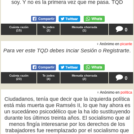
soy. Y no es la primera vez que me pasa. TQD
Cuánta razón
Te jodes
Menuda chorrada
0
(
15
)
(
2
)
(
1
)
♀ Anónimo en
picante
Para ver este TQD debes
Inciar Sesión
o
Registrarte
.
Cuánta razón
Te jodes
Menuda chorrada
0
(
23
)
(
4
)
(
2
)
♀ Anónimo en
politica
Ciudadanos, tenía que decir que la izquierda política
está más muerta que Ramsés II, lo que hay ahora es
un sucedáneo psicodélico que la ha ido sustituyendo
durante los últimos treinta años. El socialismo que al
menos fingía interesarse por los derechos de los
trabajadores fue reemplazado por el socialismo que