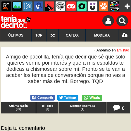
ÚLTIMOS
TOP
CATEG.
MODERA
♂ Anónimo en
amistad
Amigo de pacotilla, tenía que decir que sé que solo
quieres verme por interés y que a mis espaldas te
dedicas a chismosear sobre mí. Pronto se te van a
acabar los temas de conversación porque no vas a
saber más de mí. Borrego. TQD
Cuánta razón
Te jodes
Menuda chorrada
0
(
20
)
(
3
)
(
1
)
Deja tu comentario