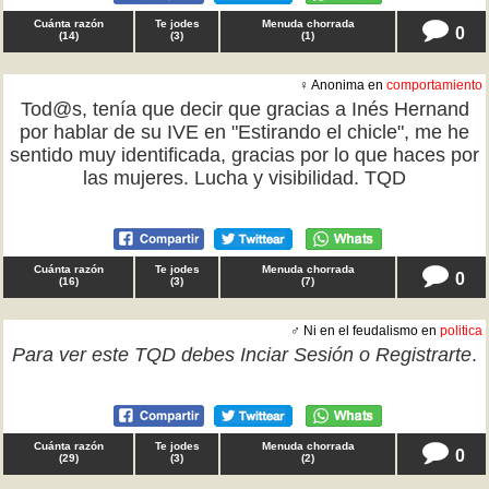
Cuánta razón
Te jodes
Menuda chorrada
0
(
14
)
(
3
)
(
1
)
♀ Anonima en
comportamiento
Tod@s, tenía que decir que gracias a Inés Hernand
por hablar de su IVE en "Estirando el chicle", me he
sentido muy identificada, gracias por lo que haces por
las mujeres. Lucha y visibilidad. TQD
Cuánta razón
Te jodes
Menuda chorrada
0
(
16
)
(
3
)
(
7
)
♂ Ni en el feudalismo en
politica
Para ver este TQD debes
Inciar Sesión
o
Registrarte
.
Cuánta razón
Te jodes
Menuda chorrada
0
(
29
)
(
3
)
(
2
)