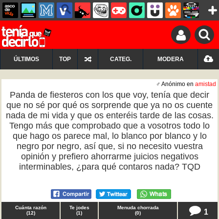
ÚLTIMOS
TOP
CATEG.
MODERA
♂ Anónimo en
amistad
Panda de fiesteros con los que voy, tenía que decir
que no sé por qué os sorprende que ya no os cuente
nada de mi vida y que os enteréis tarde de las cosas.
Tengo más que comprobado que a vosotros todo lo
que hago os parece mal, lo blanco por blanco y lo
negro por negro, así que, si no necesito vuestra
opinión y prefiero ahorrarme juicios negativos
interminables, ¿para qué contaros nada? TQD
Cuánta razón
Te jodes
Menuda chorrada
1
(
12
)
(
1
)
(
0
)