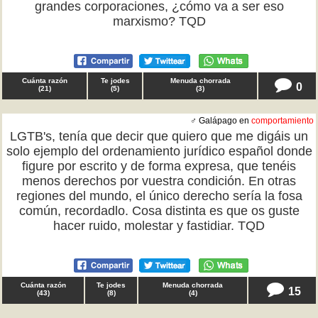
grandes corporaciones, ¿cómo va a ser eso
marxismo? TQD
Cuánta razón
Te jodes
Menuda chorrada
0
(
21
)
(
5
)
(
3
)
♂ Galápago en
comportamiento
LGTB's, tenía que decir que quiero que me digáis un
solo ejemplo del ordenamiento jurídico español donde
figure por escrito y de forma expresa, que tenéis
menos derechos por vuestra condición. En otras
regiones del mundo, el único derecho sería la fosa
común, recordadlo. Cosa distinta es que os guste
hacer ruido, molestar y fastidiar. TQD
Cuánta razón
Te jodes
Menuda chorrada
15
(
43
)
(
8
)
(
4
)