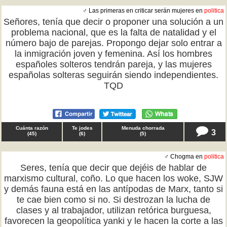
♂ Las primeras en criticar serán mujeres en
politica
Señores, tenía que decir o proponer una solución a un
problema nacional, que es la falta de natalidad y el
número bajo de parejas. Propongo dejar solo entrar a
la inmigración joven y femenina. Así los hombres
españoles solteros tendrán pareja, y las mujeres
españolas solteras seguirán siendo independientes.
TQD
Cuánta razón
Te jodes
Menuda chorrada
3
(
45
)
(
6
)
(
5
)
♂ Chogma en
politica
Seres, tenía que decir que dejéis de hablar de
marxismo cultural, coño. Lo que hacen los woke, SJW
y demás fauna está en las antípodas de Marx, tanto si
te cae bien como si no. Si destrozan la lucha de
clases y al trabajador, utilizan retórica burguesa,
favorecen la geopolítica yanki y le hacen la corte a las