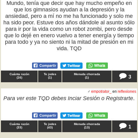
Mundo, tenía que decir que hay mucho empeño en
que los gimnasios ayudan a la depresión y la
ansiedad, pero a mí no me ha funcionado y solo me
ha sido peor. Estuve dos años dándole al asunto sólo
para ir por la vida como un robot zombi, pero desde
que lo dejé en enero vuelvo a tener energía y tiempo
para todo y ya no siento ni la mitad de presión en mi
vida. TQD
Cuánta razón
Te jodes
Menuda chorrada
3
(
16
)
(
1
)
(
1
)
♂
empotrator_
en
reflexiones
Para ver este TQD debes
Inciar Sesión
o
Registrarte
.
Cuánta razón
Te jodes
Menuda chorrada
1
(
33
)
(
43
)
(
13
)