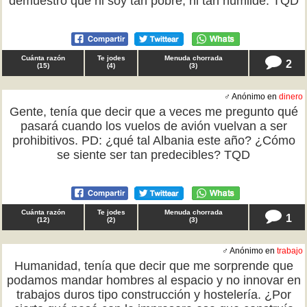
demuestro que ni soy tan pobre, ni tan humilde. TQD
Cuánta razón
Te jodes
Menuda chorrada
2
(
15
)
(
4
)
(
3
)
♂ Anónimo en
dinero
Gente, tenía que decir que a veces me pregunto qué
pasará cuando los vuelos de avión vuelvan a ser
prohibitivos. PD: ¿qué tal Albania este año? ¿Cómo
se siente ser tan predecibles? TQD
Cuánta razón
Te jodes
Menuda chorrada
1
(
12
)
(
2
)
(
3
)
♂ Anónimo en
trabajo
Humanidad, tenía que decir que me sorprende que
podamos mandar hombres al espacio y no innovar en
trabajos duros tipo construcción y hostelería. ¿Por