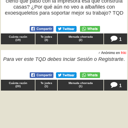
cierto qué pasó con la impresora esa que construía
casas? ¿Por qué aún no veo a albañiles con
exoesqueletos para soportar mejor su trabajo? TQD
Cuánta razón
Te jodes
Menuda chorrada
1
(
19
)
(
3
)
(
2
)
♂ Anónimo en
friki
Para ver este TQD debes
Inciar Sesión
o
Registrarte
.
Cuánta razón
Te jodes
Menuda chorrada
1
(
20
)
(
1
)
(
1
)