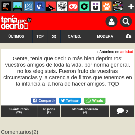
ÚLTIMOS
TOP
CATEG.
MODERA
♂ Anónimo en
amistad
Gente, tenía que decir o más bien deprimiros:
vuestros amigos de toda la vida, por norma general,
no los elegisteis. Fueron fruto de vuestras
circunstancias y la carencia de filtros que tenemos en
la infancia a la hora de hacer amigos. TQD
Cuánta razón
Te jodes
Menuda chorrada
2
(
26
)
(
2
)
(
4
)
Comentarios
(2)