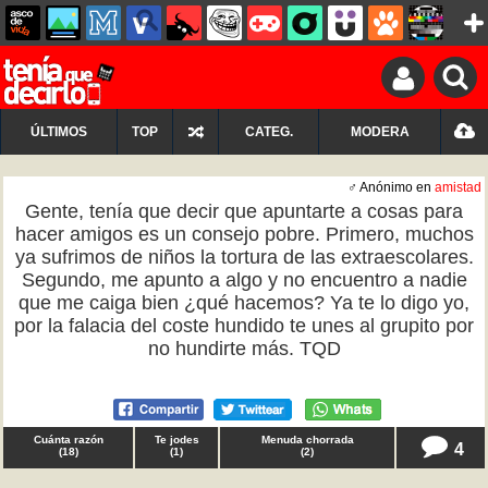
ÚLTIMOS
TOP
CATEG.
MODERA
♂ Anónimo en
amistad
Gente, tenía que decir que apuntarte a cosas para
hacer amigos es un consejo pobre. Primero, muchos
ya sufrimos de niños la tortura de las extraescolares.
Segundo, me apunto a algo y no encuentro a nadie
que me caiga bien ¿qué hacemos? Ya te lo digo yo,
por la falacia del coste hundido te unes al grupito por
no hundirte más. TQD
Cuánta razón
Te jodes
Menuda chorrada
4
(
18
)
(
1
)
(
2
)