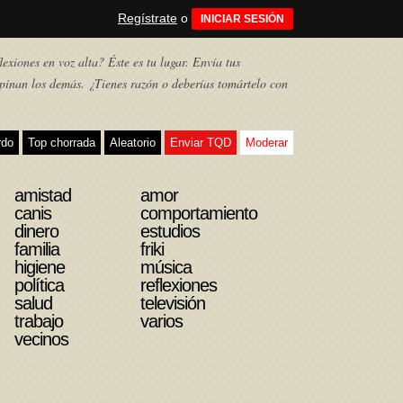
Regístrate
o
INICIAR SESIÓN
exiones en voz alta? Éste es tu lugar. Envía tus
pinan los demás. ¿Tienes razón o deberías tomártelo con
rdo
Top chorrada
Aleatorio
Enviar TQD
Moderar
amistad
amor
canis
comportamiento
dinero
estudios
familia
friki
higiene
música
política
reflexiones
salud
televisión
trabajo
varios
vecinos