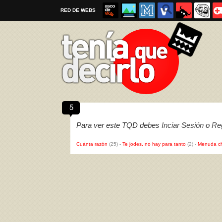
RED DE WEBS
5
Por favor, respeta las
reglas al enviar un TQD
Para ver este TQD debes
Inciar Sesión
o
Reg
Cuánta razón
(25)
-
Te jodes, no hay para tanto
(2)
-
Menuda c