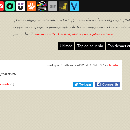
¿Tienes algún secreto que contar? ¿Quieres decir algo a alguien? ¿Refl
confesiones, quejas o pensamientos de forma ingeniosa y observa qué o
más calma?
¡Envíanos tu TQD, es fácil, rápido y no requiere registro!
Últimos
Top de acuerdo
Top desacue
Enviado por
♀
isiltasuna el 22 feb 2024, 02:12 /
Amistad
istrarte
.
horrada
(1)
TQD