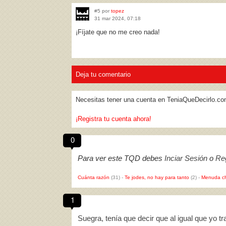
#5 por
topez
31 mar 2024, 07:18
¡Fíjate que no me creo nada!
Deja tu comentario
Necesitas tener una cuenta en TeniaQueDecirlo.co
¡Registra tu cuenta ahora!
0
Para ver este TQD debes
Inciar Sesión
o
Reg
Cuánta razón
(31)
-
Te jodes, no hay para tanto
(2)
-
Menuda c
1
Suegra, tenía que decir que al igual que yo t