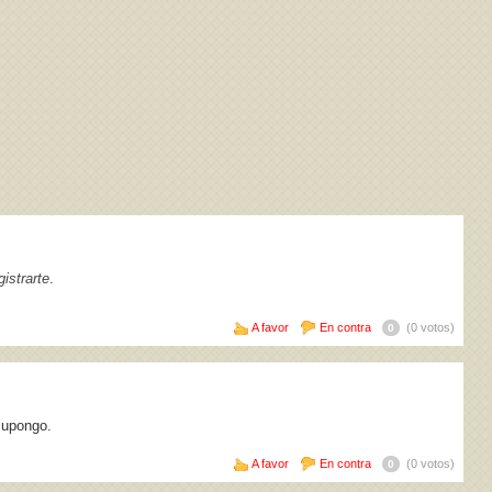
istrarte
.
A favor
En contra
(0 votos)
0
 supongo.
A favor
En contra
(0 votos)
0