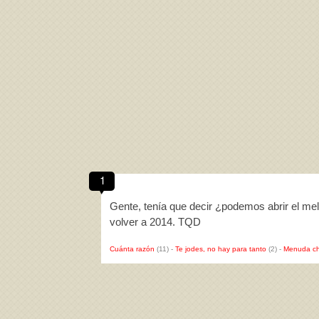
1
Gente, tenía que decir ¿podemos abrir el meló
volver a 2014. TQD
Cuánta razón
(11)
-
Te jodes, no hay para tanto
(2)
-
Menuda ch