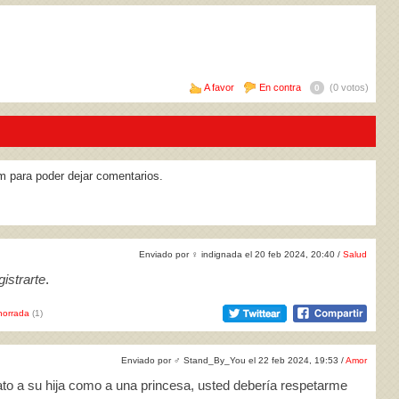
A favor
En contra
(0 votos)
0
m para poder dejar comentarios.
Enviado por
♀
indignada el 20 feb 2024, 20:40 /
Salud
istrarte
.
horrada
(1)
Enviado por
♂
Stand_By_You el 22 feb 2024, 19:53 /
Amor
rato a su hija como a una princesa, usted debería respetarme