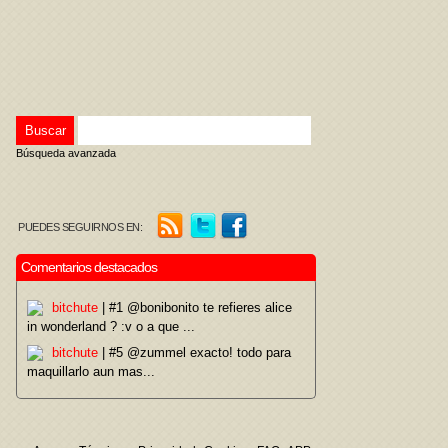
Búsqueda avanzada
PUEDES SEGUIRNOS EN:
Comentarios destacados
bitchute
| #1 @bonibonito te refieres alice
in wonderland ? :v o a que ...
bitchute
| #5 @zummel exacto! todo para
maquillarlo aun mas...