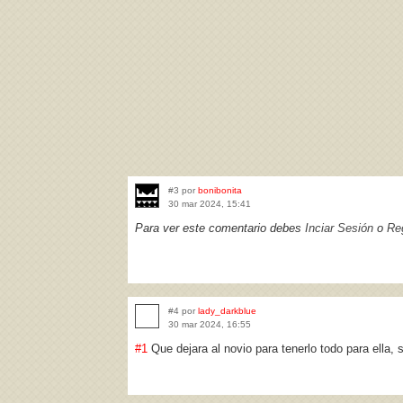
#3 por
bonibonita
30 mar 2024, 15:41
Para ver este comentario debes
Inciar Sesión
o
Reg
#4 por
lady_darkblue
30 mar 2024, 16:55
#1
Que dejara al novio para tenerlo todo para ella,