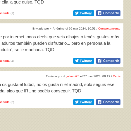
 ella la que quiso. TQD
horrada
(1)
Enviado por
♂
Anónimo el 26 mar 2024, 10:51 /
Comportamiento
 por internet todos decís que veis dibujos o tenéis gustos más
s adultos también pueden disfrutarlo... pero en persona a la
 "adulto", se le machaca. TQD
horrada
(2)
Enviado por
♂
yakami95
el 27 mar 2024, 08:19 /
Canis
 os gusta el fútbol, no os gusta ni el madrid, solo seguís ese
vida, algo que IRL no podéis conseguir. TQD
horrada
(2)