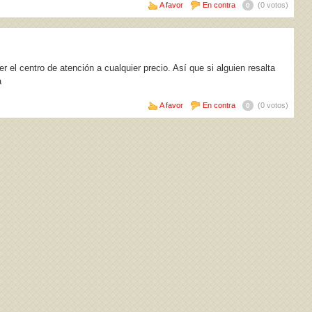
A favor
En contra
(0 votos)
0
 el centro de atención a cualquier precio. Así que si alguien resalta
a
A favor
En contra
(0 votos)
0