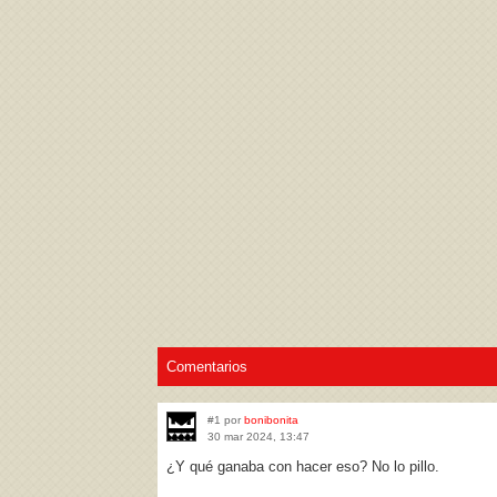
Acepto los
Términos de uso
,
Política de pr
Comentarios
#1 por
bonibonita
30 mar 2024, 13:47
¿Y qué ganaba con hacer eso? No lo pillo.