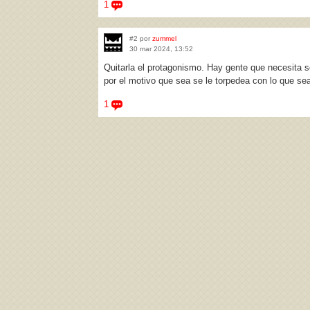
1
#2 por
zummel
30 mar 2024, 13:52
Quitarla el protagonismo. Hay gente que necesita ser
por el motivo que sea se le torpedea con lo que se
1