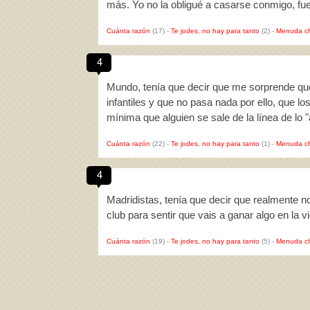
más. Yo no la obligué a casarse conmigo, fue
Cuánta razón
(17)
-
Te jodes, no hay para tanto
(2)
-
Menuda c
4
Mundo, tenía que decir que me sorprende que
infantiles y que no pasa nada por ello, que lo
mínima que alguien se sale de la línea de lo
Cuánta razón
(22)
-
Te jodes, no hay para tanto
(1)
-
Menuda c
4
Madridistas, tenía que decir que realmente no
club para sentir que vais a ganar algo en la 
Cuánta razón
(19)
-
Te jodes, no hay para tanto
(5)
-
Menuda c