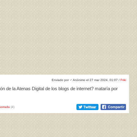
Enviado por
♂
Anónimo el 27 mar 2024, 01:07 /
Friki
n de la Atenas Digital de los blogs de internet? mataría por
orrada
(4)