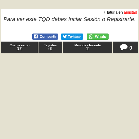
♀ laturia en
amistad
Para ver este TQD debes
Inciar Sesión
o
Registrarte
.
Cuánta razón
Te jodes
Menuda chorrada
0
(
17
)
(
4
)
(
4
)
cariocas en
comportamiento
Chicos, tenía que decir NO al escote masculino. NO.
TQD
Cuánta razón
Te jodes
Menuda chorrada
4
(
37
)
(
5
)
(
2
)
♀ Anónimo en
amor
Para ver este TQD debes
Inciar Sesión
o
Registrarte
.