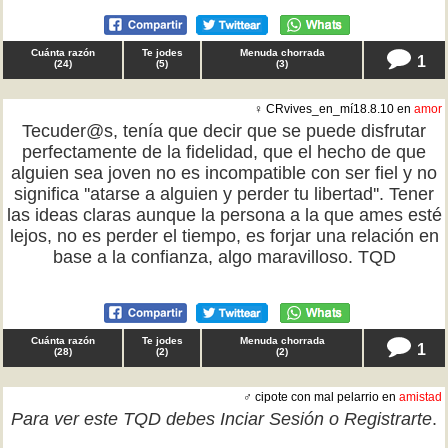
Cuánta razón
Te jodes
Menuda chorrada
1
(
24
)
(
5
)
(
3
)
♀ CRvives_en_mí18.8.10 en
amor
Tecuder@s, tenía que decir que se puede disfrutar
perfectamente de la fidelidad, que el hecho de que
alguien sea joven no es incompatible con ser fiel y no
significa ''atarse a alguien y perder tu libertad''. Tener
las ideas claras aunque la persona a la que ames esté
lejos, no es perder el tiempo, es forjar una relación en
base a la confianza, algo maravilloso. TQD
Cuánta razón
Te jodes
Menuda chorrada
1
(
28
)
(
2
)
(
2
)
♂ cipote con mal pelarrio en
amistad
Para ver este TQD debes
Inciar Sesión
o
Registrarte
.