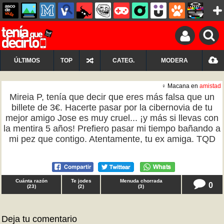
ÚLTIMOS
TOP
CATEG.
MODERA
♀ Macana en
amistad
Mireia P, tenía que decir que eres más falsa que un
billete de 3€. Hacerte pasar por la cibernovia de tu
mejor amigo Jose es muy cruel... ¡y más si llevas con
la mentira 5 años! Prefiero pasar mi tiempo bañando a
mi pez que contigo. Atentamente, tu ex amiga. TQD
Cuánta razón
Te jodes
Menuda chorrada
0
(
23
)
(
2
)
(
3
)
Deja tu comentario