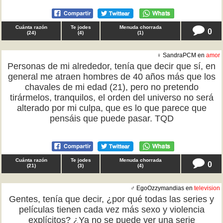
Cuánta razón
Te jodes
Menuda chorrada
0
(
24
)
(
4
)
(
1
)
♀ SandraPCM en
amor
Personas de mi alrededor, tenía que decir que sí, en
general me atraen hombres de 40 años más que los
chavales de mi edad (21), pero no pretendo
tirármelos, tranquilos, el orden del universo no será
alterado por mi culpa, que es lo que parece que
pensáis que puede pasar. TQD
Cuánta razón
Te jodes
Menuda chorrada
0
(
21
)
(
3
)
(
4
)
♂ EgoOzzymandias en
television
Gentes, tenía que decir, ¿por qué todas las series y
películas tienen cada vez más sexo y violencia
explícitos? ¿Ya no se puede ver una serie