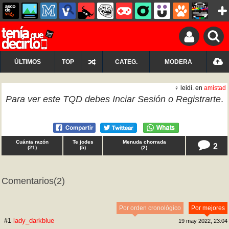
ÚLTIMOS
TOP
CATEG.
MODERA
♀ leidi. en
amistad
Para ver este TQD debes
Inciar Sesión
o
Registrarte
.
Cuánta razón
Te jodes
Menuda chorrada
2
(
21
)
(
5
)
(
2
)
Comentarios
(2)
Por orden cronológico
Por mejores
#1
lady_darkblue
19 may 2022, 23:04