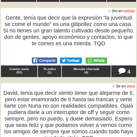
♂ Jim en
trabajo
Gente, tenía que decir que la expresión "la juventud
se come el mundo" es una gilipollez como una casa.
Si no tienes un gran talento cultivado desde pequeño,
don de gentes, apoyo económico y contactos, lo que
te comes es una mierda. TQD
Cuánta razón
Te jodes
Menuda chorrada
4
(
52
)
(
1
)
(
4
)
♂ Sir en
amor
David, tenía que decir siento tener que alejarme de ti,
pero estar enamorado de ti hasta las trancas y verte
liarte con Nuria no son realidades compatibles. Ojalá
pudiera darle a un interruptor de off y seguir como
siempre, pero no puedo, y duele demasiado. Espero
que seas feliz y que podamos volver a vernos como
los amigos de siempre que somos cuando todo haya