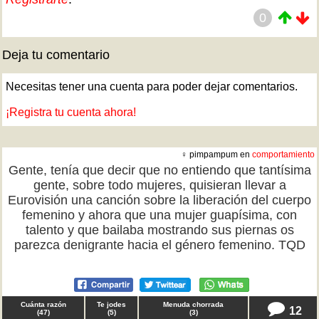
0
Deja tu comentario
Necesitas tener una cuenta para poder dejar comentarios.
¡Registra tu cuenta ahora!
♀ pimpampum en
comportamiento
Gente, tenía que decir que no entiendo que tantísima
gente, sobre todo mujeres, quisieran llevar a
Eurovisión una canción sobre la liberación del cuerpo
femenino y ahora que una mujer guapísima, con
talento y que bailaba mostrando sus piernas os
parezca denigrante hacia el género femenino. TQD
Cuánta razón
Te jodes
Menuda chorrada
12
(
47
)
(
5
)
(
3
)