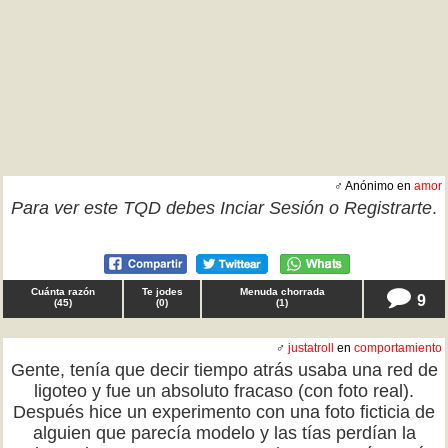
♂ Anónimo en
amor
Para ver este TQD debes
Inciar Sesión
o
Registrarte
.
Cuánta razón
Te jodes
Menuda chorrada
9
(
45
)
(
0
)
(
1
)
♂
justatroll
en
comportamiento
Gente, tenía que decir tiempo atrás usaba una red de
ligoteo y fue un absoluto fracaso (con foto real).
Después hice un experimento con una foto ficticia de
alguien que parecía modelo y las tías perdían la