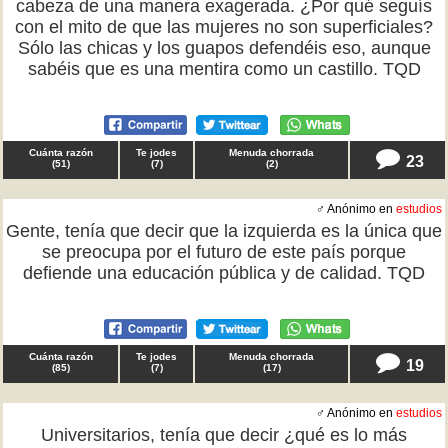
cabeza de una manera exagerada. ¿Por qué seguís
con el mito de que las mujeres no son superficiales?
Sólo las chicas y los guapos defendéis eso, aunque
sabéis que es una mentira como un castillo. TQD
Cuánta razón
Te jodes
Menuda chorrada
23
(
51
)
(
7
)
(
2
)
♂ Anónimo en
estudios
Gente, tenía que decir que la izquierda es la única que
se preocupa por el futuro de este país porque
defiende una educación pública y de calidad. TQD
Cuánta razón
Te jodes
Menuda chorrada
19
(
85
)
(
7
)
(
17
)
♂ Anónimo en
estudios
Universitarios, tenía que decir ¿qué es lo más