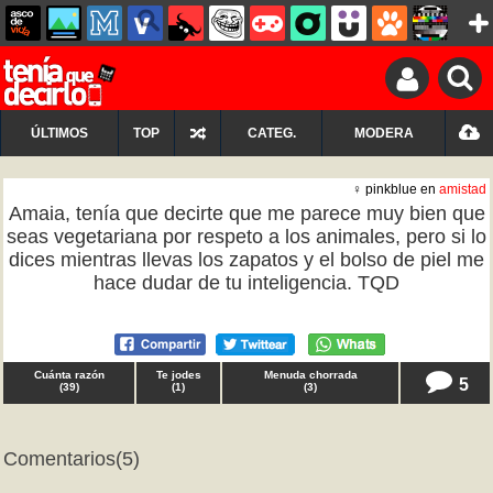
ÚLTIMOS
TOP
CATEG.
MODERA
♀ pinkblue en
amistad
Amaia, tenía que decirte que me parece muy bien que
seas vegetariana por respeto a los animales, pero si lo
dices mientras llevas los zapatos y el bolso de piel me
hace dudar de tu inteligencia. TQD
Cuánta razón
Te jodes
Menuda chorrada
5
(
39
)
(
1
)
(
3
)
Comentarios
(5)