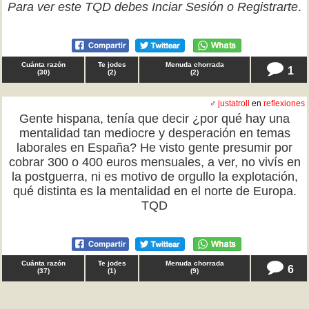
Para ver este TQD debes
Inciar Sesión
o
Registrarte
.
Cuánta razón
Te jodes
Menuda chorrada
1
(
30
)
(
2
)
(
2
)
♂
justatroll
en
reflexiones
Gente hispana, tenía que decir ¿por qué hay una
mentalidad tan mediocre y desperación en temas
laborales en España? He visto gente presumir por
cobrar 300 o 400 euros mensuales, a ver, no vivís en
la postguerra, ni es motivo de orgullo la explotación,
qué distinta es la mentalidad en el norte de Europa.
TQD
Cuánta razón
Te jodes
Menuda chorrada
6
(
37
)
(
1
)
(
9
)
♂ Ramón en
reflexiones