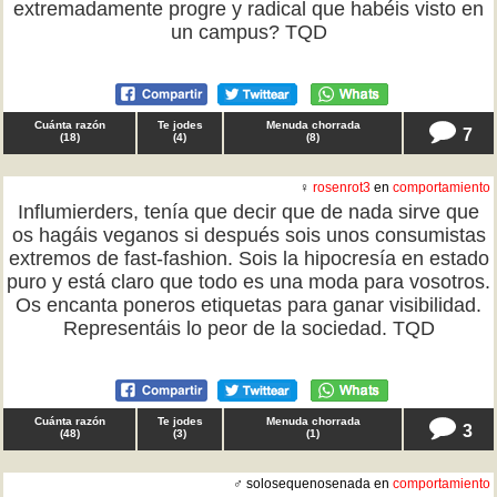
extremadamente progre y radical que habéis visto en
un campus? TQD
Cuánta razón
Te jodes
Menuda chorrada
7
(
18
)
(
4
)
(
8
)
♀
rosenrot3
en
comportamiento
Influmierders, tenía que decir que de nada sirve que
os hagáis veganos si después sois unos consumistas
extremos de fast-fashion. Sois la hipocresía en estado
puro y está claro que todo es una moda para vosotros.
Os encanta poneros etiquetas para ganar visibilidad.
Representáis lo peor de la sociedad. TQD
Cuánta razón
Te jodes
Menuda chorrada
3
(
48
)
(
3
)
(
1
)
♂ solosequenosenada en
comportamiento