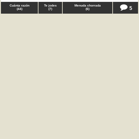
Cuánta razón
Te jodes
Menuda chorrada
5
(
44
)
(
7
)
(
6
)