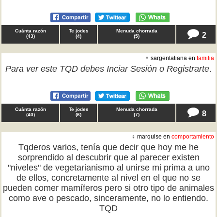
Cuánta razón
Te jodes
Menuda chorrada
2
(
43
)
(
4
)
(
5
)
♀ sargentatiana en
familia
Para ver este TQD debes
Inciar Sesión
o
Registrarte
.
Cuánta razón
Te jodes
Menuda chorrada
8
(
40
)
(
6
)
(
7
)
♀ marquise en
comportamiento
Tqderos varios, tenía que decir que hoy me he
sorprendido al descubrir que al parecer existen
"niveles" de vegetarianismo al unirse mi prima a uno
de ellos, concretamente al nivel en el que no se
pueden comer mamíferos pero si otro tipo de animales
como ave o pescado, sinceramente, no lo entiendo.
TQD