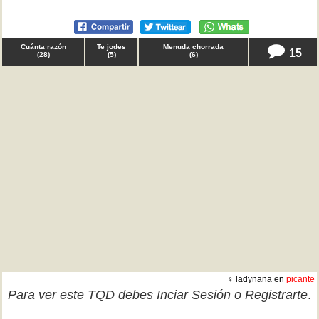
Cuánta razón
Te jodes
Menuda chorrada
15
(
28
)
(
5
)
(
6
)
♀ ladynana en
picante
Para ver este TQD debes
Inciar Sesión
o
Registrarte
.