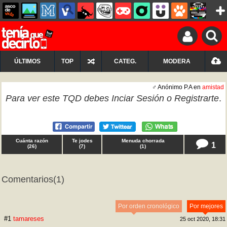
ÚLTIMOS
TOP
CATEG.
MODERA
♂ Anónimo P.A en
amistad
Para ver este TQD debes
Inciar Sesión
o
Registrarte
.
Cuánta razón
Te jodes
Menuda chorrada
1
(
26
)
(
7
)
(
1
)
Comentarios
(1)
Por orden cronológico
Por mejores
#1
tamareses
25 oct 2020, 18:31