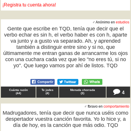
¡Registra tu cuenta ahora!
♂ Anónimo en
estudios
Gente que escribe en TQD, tenía que decir que el
verbo echar es sin h, el verbo haber es con h, aparte
va junto y a gusto va separado. Ah, y aprended
también a distinguir entre sino y si no, que
últimamente me entran ganas de arrancarme los ojos
con una cuchara cada vez que leo "no eres tú, si no
yo". Que luego vamos por ahí de listos. TQD
Cuánta razón
Te jodes
Menuda chorrada
4
(
44
)
(
4
)
(
3
)
♂ fbravo en
comportamiento
Madrugadores, tenía que decir que nunca uséis como
despertador vuestra canción favorita. Yo lo hice y, a
día de hoy, es la canción que más odio. TQD