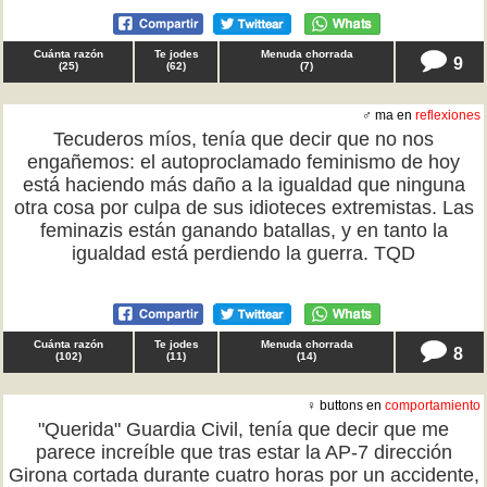
Cuánta razón
Te jodes
Menuda chorrada
9
(
25
)
(
62
)
(
7
)
♂ ma en
reflexiones
Tecuderos míos, tenía que decir que no nos
engañemos: el autoproclamado feminismo de hoy
está haciendo más daño a la igualdad que ninguna
otra cosa por culpa de sus idioteces extremistas. Las
feminazis están ganando batallas, y en tanto la
igualdad está perdiendo la guerra. TQD
Cuánta razón
Te jodes
Menuda chorrada
8
(
102
)
(
11
)
(
14
)
♀ buttons en
comportamiento
"Querida" Guardia Civil, tenía que decir que me
parece increíble que tras estar la AP-7 dirección
Girona cortada durante cuatro horas por un accidente,