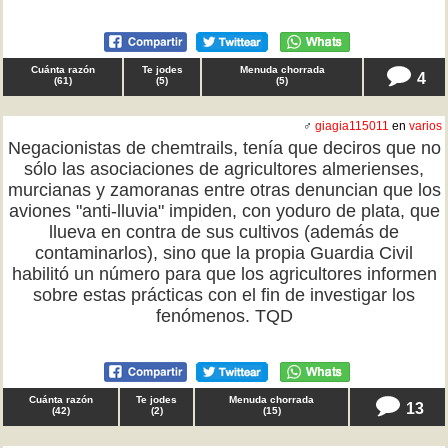
Cuánta razón
Te jodes
Menuda chorrada
4
(
61
)
(
5
)
(
5
)
♂
giagia115011
en
varios
Negacionistas de chemtrails, tenía que deciros que no
sólo las asociaciones de agricultores almerienses,
murcianas y zamoranas entre otras denuncian que los
aviones "anti-lluvia" impiden, con yoduro de plata, que
llueva en contra de sus cultivos (además de
contaminarlos), sino que la propia Guardia Civil
habilitó un número para que los agricultores informen
sobre estas prácticas con el fin de investigar los
fenómenos. TQD
Cuánta razón
Te jodes
Menuda chorrada
13
(
42
)
(
2
)
(
15
)