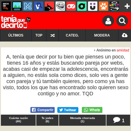
ÚLTIMOS
TOP
CATEG.
MODERA
♀ Anónimo en
amistad
A, tenía que decir por tu bien que pienses un poco,
tienes 16 años y estás buscando pareja por webs,
acabas casi de empezar la adolescencia, encontrarás
a alguien, no estás sola como dices, solo ves a gente
con pareja y tú también quieres, pero como ya has
visto, todos los que has encontrado solo quieren sexo
contigo y no amor. TQD
Cuánta razón
Te jodes
Menuda chorrada
1
(
46
)
(
6
)
(
1
)