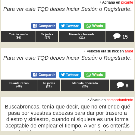
♀ Adriana en
picante
Para ver este TQD debes
Inciar Sesión
o
Registrarte
.
Cuánta razón
Te jodes
Menuda chorrada
15
(
36
)
(
57
)
(
21
)
♂ Veloxen era su nick en
amor
Para ver este TQD debes
Inciar Sesión
o
Registrarte
.
Cuánta razón
Te jodes
Menuda chorrada
8
(
48
)
(
22
)
(
29
)
♂ Álvaro en
comportamiento
Buscabroncas, tenía que decir, que no entiendo qué
pasa por vuestras cabezas para dar por trasero a
diestro y siniestro, cuando ni siquiera es una forma
aceptable de emplear el tiempo. A ver si os enteráis
que la vida es para ganar dinero y disfrutar de las