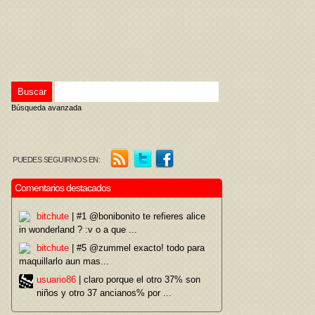
Búsqueda avanzada
PUEDES SEGUIRNOS EN:
Comentarios destacados
bitchute
| #1 @bonibonito te refieres alice
in wonderland ? :v o a que ...
bitchute
| #5 @zummel exacto! todo para
maquillarlo aun mas...
usuario86
| claro porque el otro 37% son
niños y otro 37 ancianos% por ...