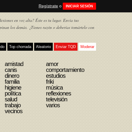
Regístrate
o
INICIAR SESIÓN
exiones en voz alta? Éste es tu lugar. Envía tus
pinan los demás. ¿Tienes razón o deberías tomártelo con
rdo
Top chorrada
Aleatorio
Enviar TQD
Moderar
amistad
amor
canis
comportamiento
dinero
estudios
familia
friki
higiene
música
política
reflexiones
salud
televisión
trabajo
varios
vecinos