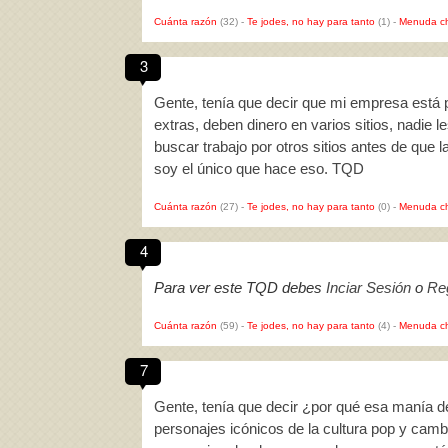
Cuánta razón
(32)
-
Te jodes, no hay para tanto
(1)
-
Menuda c
3
Gente, tenía que decir que mi empresa está
extras, deben dinero en varios sitios, nadie 
buscar trabajo por otros sitios antes de qu
soy el único que hace eso. TQD
Cuánta razón
(27)
-
Te jodes, no hay para tanto
(0)
-
Menuda c
4
Para ver este TQD debes
Inciar Sesión
o
Reg
Cuánta razón
(59)
-
Te jodes, no hay para tanto
(4)
-
Menuda c
7
Gente, tenía que decir ¿por qué esa manía 
personajes icónicos de la cultura pop y camb