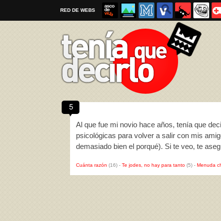
RED DE WEBS
5
Por favor, respeta las
reglas al enviar un TQD
Al que fue mi novio hace años, tenía que de
psicológicas para volver a salir con mis am
demasiado bien el porqué). Si te veo, te ase
Cuánta razón
(16)
-
Te jodes, no hay para tanto
(5)
-
Menuda c