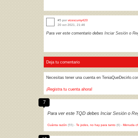
#5 por
vicescumy420
20 oct 2021, 21:46
Para ver este comentario debes
Inciar Sesión
o
Reg
Deja tu comentario
Necesitas tener una cuenta en TeniaQueDecirlo.co
¡Registra tu cuenta ahora!
7
Para ver este TQD debes
Inciar Sesión
o
Reg
Cuánta razón
(55)
-
Te jodes, no hay para tanto
(6)
-
Menuda c