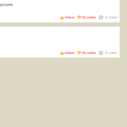
istrarte
.
A favor
En contra
(2 votos)
0
A favor
En contra
(0 votos)
0