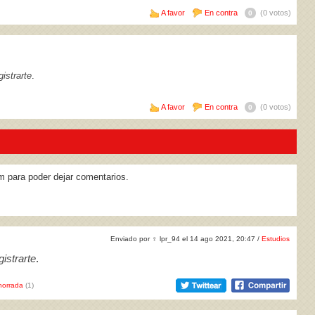
A favor
En contra
(0 votos)
0
istrarte
.
A favor
En contra
(0 votos)
0
m para poder dejar comentarios.
Enviado por
♀
lpr_94 el 14 ago 2021, 20:47 /
Estudios
istrarte
.
horrada
(1)