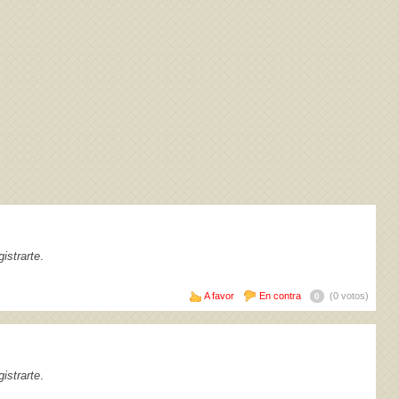
istrarte
.
A favor
En contra
(0 votos)
0
istrarte
.