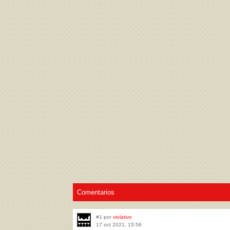
Acepto los
Términos de uso
,
Política de pr
Comentarios
#1 por
violativo
17 oct 2021, 15:56