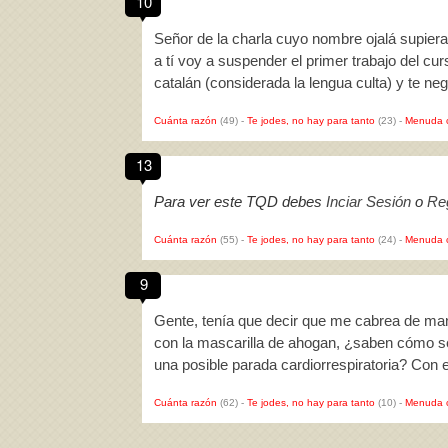
10
Señor de la charla cuyo nombre ojalá supiera
a tí voy a suspender el primer trabajo del c
catalán (considerada la lengua culta) y te ne
Cuánta razón
(49)
-
Te jodes, no hay para tanto
(23)
-
Menuda 
13
Para ver este TQD debes
Inciar Sesión
o
Reg
Cuánta razón
(55)
-
Te jodes, no hay para tanto
(24)
-
Menuda 
9
Gente, tenía que decir que me cabrea de ma
con la mascarilla de ahogan, ¿saben cómo s
una posible parada cardiorrespiratoria? Con 
Cuánta razón
(62)
-
Te jodes, no hay para tanto
(10)
-
Menuda 