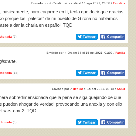
Enviado por
♂
Catalán sin catalá el 14 ago 2021, 20:58 /
Estudios
, básicamente, para cagarme en tí, tenía que decir que gracias
urso porque los "paletos" de mi pueblo de Girona no hablamos
gaste a dar la charla en español. TQD
chorrada
(2)
Enviado por
♂
Dream 34 el 15 oct 2021, 01:09 /
Familia
istrarte
.
chorrada
(18)
Enviado por
♂
denkor
el 15 oct 2021, 09:18 /
Salud
nera sobredimensionada que la peña se siga quejando de que
e pueden ahogar de verdad, provocando una anoxia y con ello
el sars-cov-2. TQD
chorrada
(8)