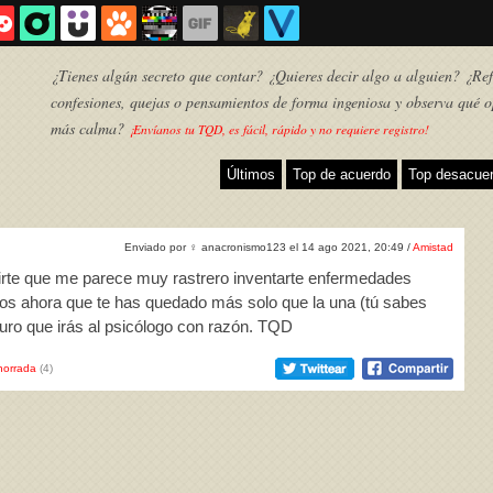
¿Tienes algún secreto que contar? ¿Quieres decir algo a alguien? ¿Refl
confesiones, quejas o pensamientos de forma ingeniosa y observa qué o
más calma?
¡Envíanos tu TQD, es fácil, rápido y no requiere registro!
Últimos
Top de acuerdo
Top desacue
Enviado por
♀
anacronismo123 el 14 ago 2021, 20:49 /
Amistad
cirte que me parece muy rastrero inventarte enfermedades
igos ahora que te has quedado más solo que la una (tú sabes
guro que irás al psicólogo con razón. TQD
horrada
(4)
TQD