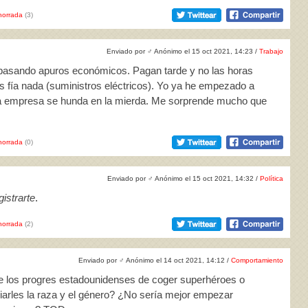
horrada
(3)
Enviado por
♂
Anónimo el 15 oct 2021, 14:23 /
Trabajo
 pasando apuros económicos. Pagan tarde y no las horas
les fía nada (suministros eléctricos). Yo ya he empezado a
e la empresa se hunda en la mierda. Me sorprende mucho que
horrada
(0)
Enviado por
♂
Anónimo el 15 oct 2021, 14:32 /
Política
istrarte
.
horrada
(2)
Enviado por
♂
Anónimo el 14 oct 2021, 14:12 /
Comportamiento
de los progres estadounidenses de coger superhéroes o
iarles la raza y el género? ¿No sería mejor empezar