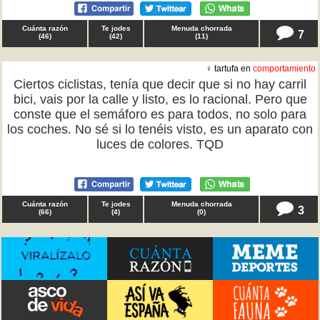
Cuánta razón
Te jodes
Menuda chorrada
7
(
46
)
(
42
)
(
11
)
♀ tartufa en
comportamiento
Ciertos ciclistas, tenía que decir que si no hay carril
bici, vais por la calle y listo, es lo racional. Pero que
conste que el semáforo es para todos, no solo para
los coches. No sé si lo tenéis visto, es un aparato con
luces de colores. TQD
Cuánta razón
Te jodes
Menuda chorrada
3
(
66
)
(
4
)
(
0
)