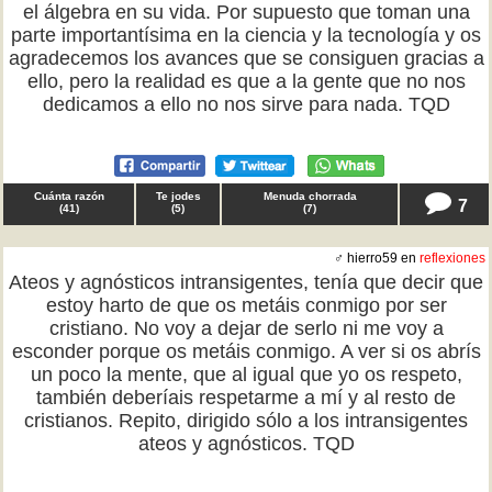
el álgebra en su vida. Por supuesto que toman una
parte importantísima en la ciencia y la tecnología y os
agradecemos los avances que se consiguen gracias a
ello, pero la realidad es que a la gente que no nos
dedicamos a ello no nos sirve para nada. TQD
Cuánta razón
Te jodes
Menuda chorrada
7
(
41
)
(
5
)
(
7
)
♂ hierro59 en
reflexiones
Ateos y agnósticos intransigentes, tenía que decir que
estoy harto de que os metáis conmigo por ser
cristiano. No voy a dejar de serlo ni me voy a
esconder porque os metáis conmigo. A ver si os abrís
un poco la mente, que al igual que yo os respeto,
también deberíais respetarme a mí y al resto de
cristianos. Repito, dirigido sólo a los intransigentes
ateos y agnósticos. TQD