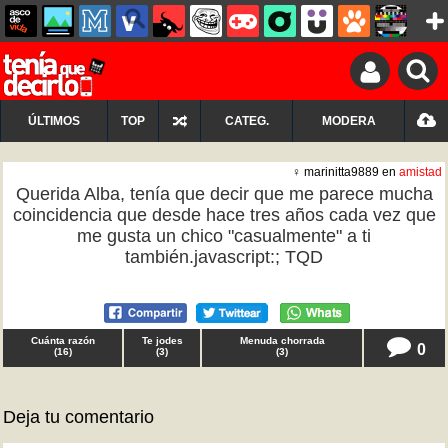
ÚLTIMOS
TOP
CATEG.
MODERA
♀ marinitta9889 en
amistad
Querida Alba, tenía que decir que me parece mucha
coincidencia que desde hace tres años cada vez que
me gusta un chico "casualmente" a ti
también.javascript:; TQD
Cuánta razón
Te jodes
Menuda chorrada
0
(
16
)
(
3
)
(
3
)
Deja tu comentario