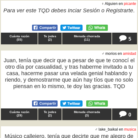
♀ Alguien en
picante
Para ver este TQD debes
Inciar Sesión
o
Registrarte
.
Cuánta razón
Te jodes
Menuda chorrada
5
(
55
)
(
2
)
(
11
)
♂ morios en
amistad
Juan, tenía que decir que a pesar de que te conocí el
otro día por casualidad, y tras haberme invitado a tu
casa, hacerme pasar una velada genial hablando y
riendo, y demostrarme que aún hay tíos que no solo
piensan en lo mismo, te doy las gracias. TQD
Cuánta razón
Te jodes
Menuda chorrada
0
(
29
)
(
2
)
(
3
)
♂ lake_baikal en
musica
Músico callejero, tenía que decirte que me alegro de