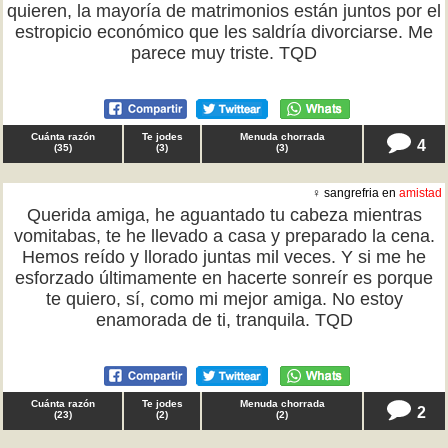
quieren, la mayoría de matrimonios están juntos por el
estropicio económico que les saldría divorciarse. Me
parece muy triste. TQD
Cuánta razón
Te jodes
Menuda chorrada
4
(
35
)
(
3
)
(
3
)
♀ sangrefria en
amistad
Querida amiga, he aguantado tu cabeza mientras
vomitabas, te he llevado a casa y preparado la cena.
Hemos reído y llorado juntas mil veces. Y si me he
esforzado últimamente en hacerte sonreír es porque
te quiero, sí, como mi mejor amiga. No estoy
enamorada de ti, tranquila. TQD
Cuánta razón
Te jodes
Menuda chorrada
2
(
23
)
(
2
)
(
2
)