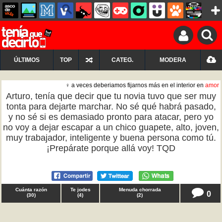
ÚLTIMOS
TOP
CATEG.
MODERA
♀ a veces deberiamos fijarnos más en el interior en
amor
Arturo, tenía que decir que tu novia tuvo que ser muy
tonta para dejarte marchar. No sé qué habrá pasado,
y no sé si es demasiado pronto para atacar, pero yo
no voy a dejar escapar a un chico guapete, alto, joven,
muy trabajador, inteligente y buena persona como tú.
¡Prepárate porque allá voy! TQD
Cuánta razón
Te jodes
Menuda chorrada
0
(
30
)
(
4
)
(
2
)