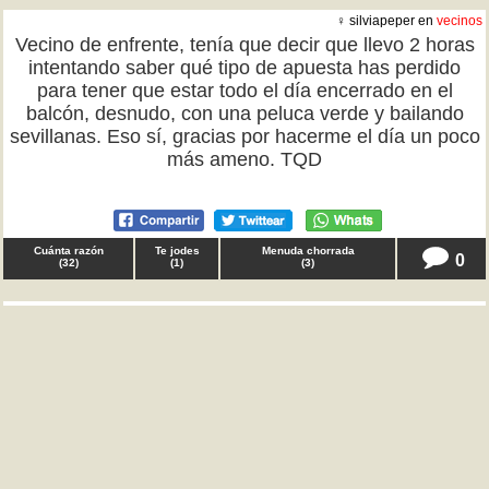
♀ silviapeper en
vecinos
Vecino de enfrente, tenía que decir que llevo 2 horas
intentando saber qué tipo de apuesta has perdido
para tener que estar todo el día encerrado en el
balcón, desnudo, con una peluca verde y bailando
sevillanas. Eso sí, gracias por hacerme el día un poco
más ameno. TQD
Cuánta razón
Te jodes
Menuda chorrada
0
(
32
)
(
1
)
(
3
)
♀ Anónimo en
amor
Gente en general, tenía que decir que, si ya habéis
dejado de querer a vuestra pareja, o no sentís lo
mismo, no les digáis eso de "vamos a darnos un
tiempo" darles ilusiones de volver, y luego paséis
olímpicamente de ell@s, les haríais un gran favor
diciendo las cosas claras, para que así puedan seguir
con sus vidas. Gracias. TQD