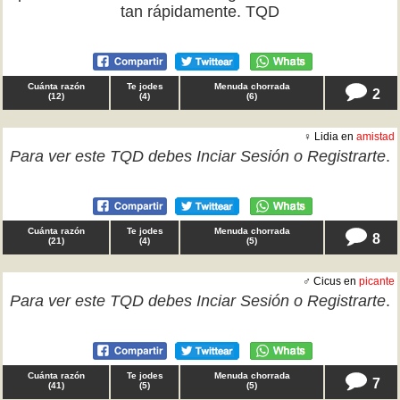
tan rápidamente. TQD
Cuánta razón
Te jodes
Menuda chorrada
2
(
12
)
(
4
)
(
6
)
♀ Lidia en
amistad
Para ver este TQD debes
Inciar Sesión
o
Registrarte
.
Cuánta razón
Te jodes
Menuda chorrada
8
(
21
)
(
4
)
(
5
)
♂ Cicus en
picante
Para ver este TQD debes
Inciar Sesión
o
Registrarte
.
Cuánta razón
Te jodes
Menuda chorrada
7
(
41
)
(
5
)
(
5
)