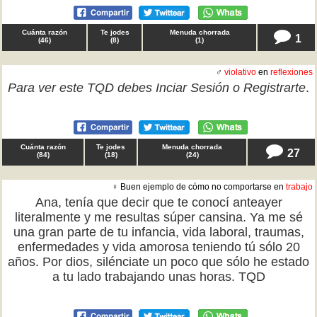
Cuánta razón
Te jodes
Menuda chorrada
1
(
46
)
(
8
)
(
1
)
♂
violativo
en
reflexiones
Para ver este TQD debes
Inciar Sesión
o
Registrarte
.
Cuánta razón
Te jodes
Menuda chorrada
27
(
84
)
(
18
)
(
24
)
♀ Buen ejemplo de cómo no comportarse en
trabajo
Ana, tenía que decir que te conocí anteayer
literalmente y me resultas súper cansina. Ya me sé
una gran parte de tu infancia, vida laboral, traumas,
enfermedades y vida amorosa teniendo tú sólo 20
años. Por dios, silénciate un poco que sólo he estado
a tu lado trabajando unas horas. TQD