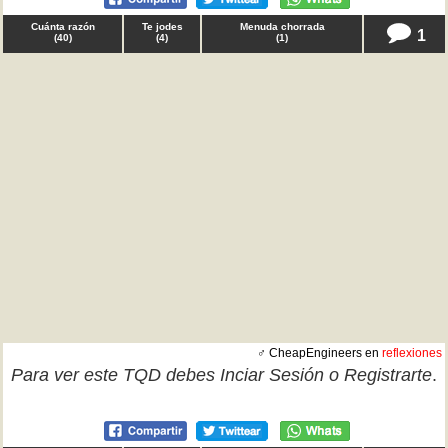
Cuánta razón
Te jodes
Menuda chorrada
1
(
40
)
(
4
)
(
1
)
♂ CheapEngineers en
reflexiones
Para ver este TQD debes
Inciar Sesión
o
Registrarte
.