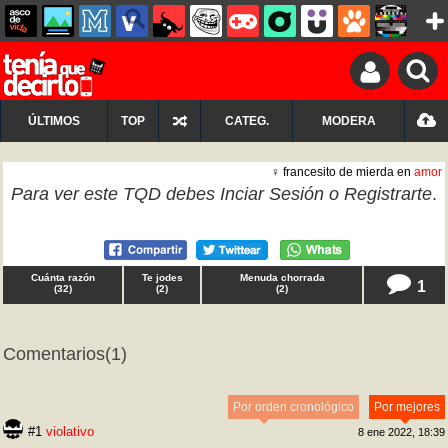
ÚLTIMOS
TOP
CATEG.
MODERA
♀ francesito de mierda en
amor
Para ver este TQD debes
Inciar Sesión
o
Registrarte
.
Cuánta razón
Te jodes
Menuda chorrada
1
(
32
)
(
2
)
(
2
)
Comentarios
(1)
Por orden cronológico
Por mejores
#1
violativo
8 ene 2022, 18:39