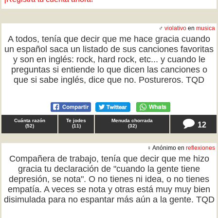
♂
violativo
en
musica
A todos, tenía que decir que me hace gracia cuando
un español saca un listado de sus canciones favoritas
y son en inglés: rock, hard rock, etc... y cuando le
preguntas si entiende lo que dicen las canciones o
que si sabe inglés, dice que no. Postureros. TQD
Cuánta razón
Te jodes
Menuda chorrada
12
(
52
)
(
11
)
(
32
)
♀ Anónimo en
reflexiones
Compañera de trabajo, tenía que decir que me hizo
gracia tu declaración de "cuando la gente tiene
depresión, se nota". O no tienes ni idea, o no tienes
empatía. A veces se nota y otras está muy muy bien
disimulada para no espantar más aún a la gente. TQD